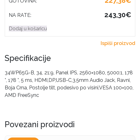
227,38€
GOTOVINA:
243,30€
NA RATE:
Dodaj u košaricu
Ispiši proizvod
Specifikacije
34WP65G-B, 34, 21:9, Panel IPS, 2560×1080, 5000:1, 178
°, 178 °, 5 ms, HDMI,DP,USB-C,3,5mm Audio Jack, Ravni,
Boja Crna, Postolje tilt, podesivo po visini,VESA 100×100,
AMD FreeSync
Povezani proizvodi