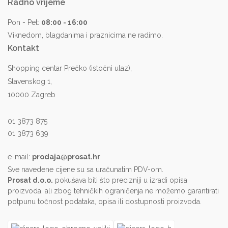
Radno vrijeme
Pon - Pet:
08:00 - 16:00
Viknedom, blagdanima i praznicima ne radimo.
Kontakt
Shopping centar Prečko (istočni ulaz),
Slavenskog 1,
10000 Zagreb
01 3873 875
01 3873 639
e-mail:
prodaja@prosat.hr
Sve navedene cijene su sa uračunatim PDV-om.
Prosat d.o.o.
pokušava biti što precizniji u izradi opisa
proizvoda, ali zbog tehničkih ograničenja ne možemo garantirati
potpunu točnost podataka, opisa ili dostupnosti proizvoda.