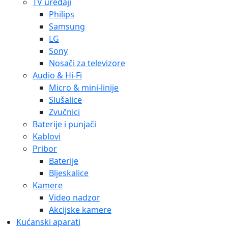
TV uređaji
Philips
Samsung
LG
Sony
Nosači za televizore
Audio & Hi-Fi
Micro & mini-linije
Slušalice
Zvučnici
Baterije i punjači
Kablovi
Pribor
Baterije
Bljeskalice
Kamere
Video nadzor
Akcijske kamere
Kućanski aparati