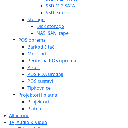
SSD M.2 SATA
SSD externi
Storage
Disk storage
NAS, SAN, tape
POS oprema
Barkod čitači
Monitori
Periferna POS oprema
Pisači
POS PDA uređaji
POS sustavi
Tipkovnice
Projektori i platna
Projektori
Platna
All-in-one
TV, Audio & Video