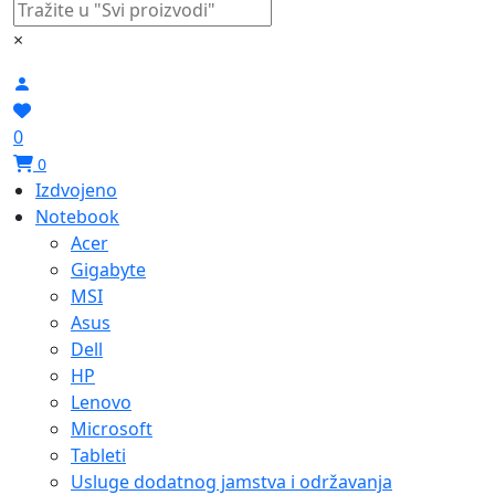
×
0
0
Izdvojeno
Notebook
Acer
Gigabyte
MSI
Asus
Dell
HP
Lenovo
Microsoft
Tableti
Usluge dodatnog jamstva i održavanja