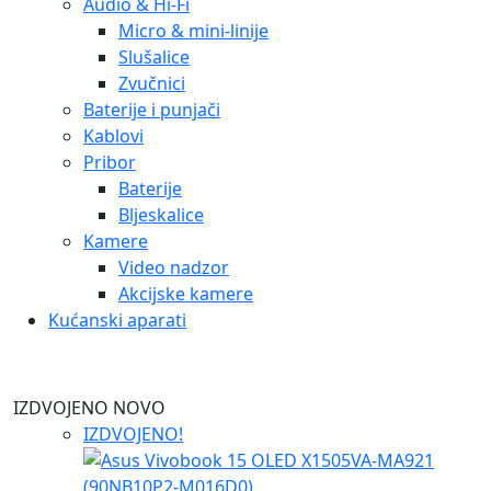
Audio & Hi-Fi
Micro & mini-linije
Slušalice
Zvučnici
Baterije i punjači
Kablovi
Pribor
Baterije
Bljeskalice
Kamere
Video nadzor
Akcijske kamere
Kućanski aparati
IZDVOJENO
NOVO
IZDVOJENO!