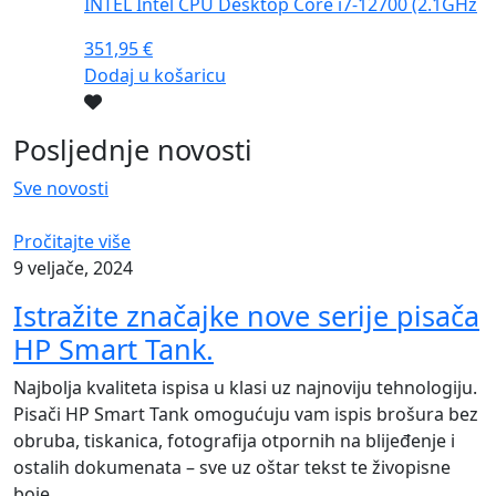
INTEL Intel CPU Desktop Core i7-12700 (2.1GHz
351,95
€
Dodaj u košaricu
Posljednje novosti
Sve novosti
Pročitajte više
9 veljače, 2024
Istražite značajke nove serije pisača
HP Smart Tank.
Najbolja kvaliteta ispisa u klasi uz najnoviju tehnologiju.
Pisači HP Smart Tank omogućuju vam ispis brošura bez
obruba, tiskanica, fotografija otpornih na blijeđenje i
ostalih dokumenata – sve uz oštar tekst te živopisne
boje.