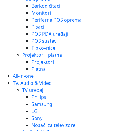
Barkod čitači
Monitori
Periferna POS oprema
Pisači
POS PDA uređaji
POS sustavi
Tipkovnice
Projektori i platna
Projektori
Platna
All-in-one
TV, Audio & Video
TV uređaji
Philips
Samsung
LG
Sony
Nosači za televizore