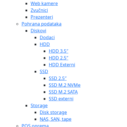
Web kamere
Zvučnici
Prezenteri
Pohrana podataka
Diskovi
Dodaci
HDD
HDD 3.5″
HDD 2.5″
HDD Externi
SSD
SSD 2.5″
SSD M.2 NVMe
SSD M.2 SATA
SSD externi
Storage
Disk storage
NAS, SAN, tape
POS oprema