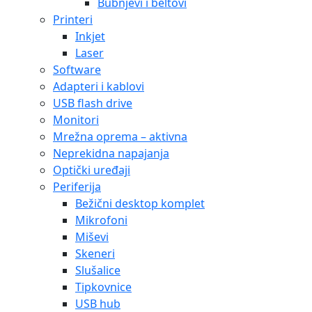
Bubnjevi i beltovi
Printeri
Inkjet
Laser
Software
Adapteri i kablovi
USB flash drive
Monitori
Mrežna oprema – aktivna
Neprekidna napajanja
Optički uređaji
Periferija
Bežični desktop komplet
Mikrofoni
Miševi
Skeneri
Slušalice
Tipkovnice
USB hub