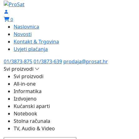
0
Naslovnica
Novosti
Kontakt & Trgovina
Uvjeti plaćanja
01/3873-875
01/3873-639
prodaja@prosat.hr
Svi proizvodi
Svi proizvodi
All-in-one
Informatika
Izdvojeno
Kućanski aparti
Notebook
Stolna računala
TV, Audio & Video