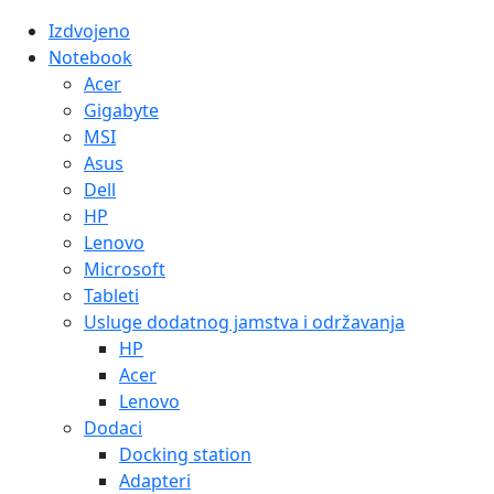
Izdvojeno
Notebook
Acer
Gigabyte
MSI
Asus
Dell
HP
Lenovo
Microsoft
Tableti
Usluge dodatnog jamstva i održavanja
HP
Acer
Lenovo
Dodaci
Docking station
Adapteri