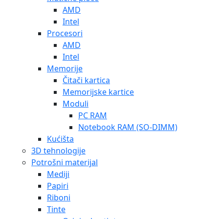
AMD
Intel
Procesori
AMD
Intel
Memorije
Čitači kartica
Memorijske kartice
Moduli
PC RAM
Notebook RAM (SO-DIMM)
Kućišta
3D tehnologije
Potrošni materijal
Mediji
Papiri
Riboni
Tinte