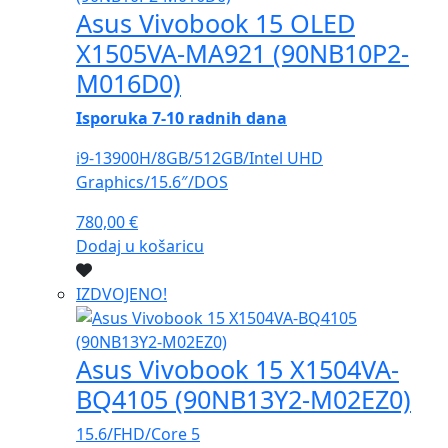
Asus Vivobook 15 OLED
X1505VA-MA921 (90NB10P2-
M016D0)
Isporuka 7-10 radnih dana
i9-13900H/8GB/512GB/Intel UHD
Graphics/15.6″/DOS
780,00
€
Dodaj u košaricu
IZDVOJENO!
Asus Vivobook 15 X1504VA-
BQ4105 (90NB13Y2-M02EZ0)
15.6/FHD/Core 5