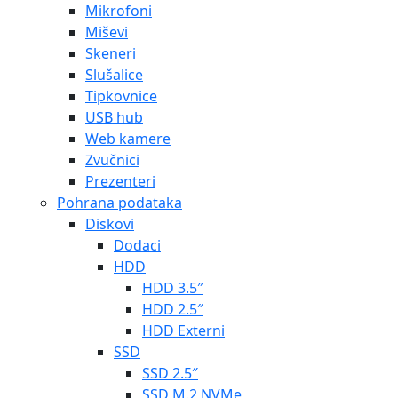
Mikrofoni
Miševi
Skeneri
Slušalice
Tipkovnice
USB hub
Web kamere
Zvučnici
Prezenteri
Pohrana podataka
Diskovi
Dodaci
HDD
HDD 3.5″
HDD 2.5″
HDD Externi
SSD
SSD 2.5″
SSD M.2 NVMe