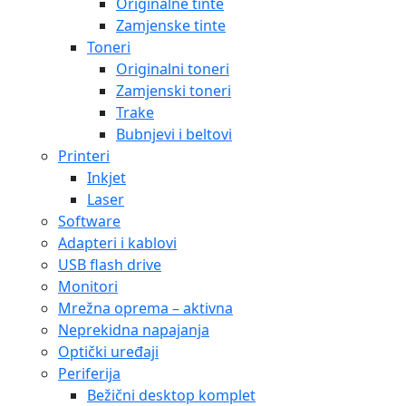
Originalne tinte
Zamjenske tinte
Toneri
Originalni toneri
Zamjenski toneri
Trake
Bubnjevi i beltovi
Printeri
Inkjet
Laser
Software
Adapteri i kablovi
USB flash drive
Monitori
Mrežna oprema – aktivna
Neprekidna napajanja
Optički uređaji
Periferija
Bežični desktop komplet