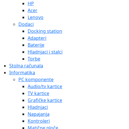
HP
Acer
Lenovo
Dodaci
Docking station
Adapteri
Baterije
Hladnjaci i stalci
Torbe
Stolna računala
Informatika
PC komponente
Audio/tv kartice
TV kartice
Grafičke kartice
Hladnjaci
Napajanja
Kontroleri
Matične ploče