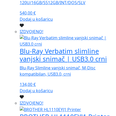
120U/16GB/S512GB/INT/DOS/SLV
540,00
€
Dodaj u košaricu
IZDVOJENO!
Blu-Ray Verbatim slimline
vanjski snimač | USB3.0 crni
Blu-Ray Slimline vanjski snimač, M-Disc
kompatibilan, USB3.0, crni
134,00
€
Dodaj u košaricu
IZDVOJENO!