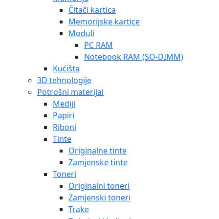
Čitači kartica
Memorijske kartice
Moduli
PC RAM
Notebook RAM (SO-DIMM)
Kućišta
3D tehnologije
Potrošni materijal
Mediji
Papiri
Riboni
Tinte
Originalne tinte
Zamjenske tinte
Toneri
Originalni toneri
Zamjenski toneri
Trake