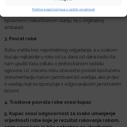
Vašu odluku o jednostranom raskidu ugovora. Povrat
novca možemo izvršiti tek nakon što nam roba bude
Politika kolačića
Izjava o zaštiti privatnosti
vraćena i kada je utvrđeno da je roba u
ispravnom/nekorištenom stanju, te u originalnoj
ambalaži.
3. Povrat robe
Robu vratite bez nepotrebnog odgađanja, a u svakom
slučaju najkasnije u roku od 14 dana od dana kada ste
nam uputili Vašu odluku o jednostranom raskidu
ugovora. Uz vraćenu robu obavezno poslati isporučenu
dokumentaciju (račun i jamstveni list uređaja, ako je riječ
o uređaju koji se isporučuje s odgovarajućim jamstvenim
listom).
4. Troškove povrata robe snosi kupac
5. Kupac snosi odgovornost za svako umanjenje
vrijednosti robe koje je rezultat rukovanja robom,