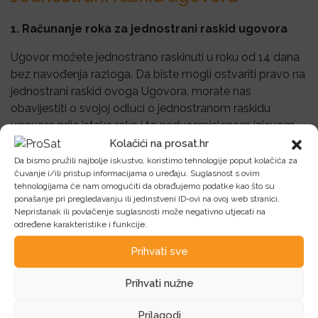
1. Računanje roka za jednostrani raskid ugovora
Ugovor možete jednostrano raskinuti u roku od 14 dana
bez navođenja razloga. Da biste mogli ostvariti pravo na
jednostrani raskid ovoga Ugovora, morate nas
obavijestiti o svojoj odluci o jednostranom raskidu
ugovora prije isteka roka i to nedvosmislenom izjavom
poslanom preporučenom poštom ili elektroničkom
Kolačići na prosat.hr
poštom u kojoj ćete navesti svoje ime i prezime, adresu,
Da bismo pružili najbolje iskustvo, koristimo tehnologije poput kolačića za
čuvanje i/ili pristup informacijama o uređaju. Suglasnost s ovim
broj telefona ili mobitela, broj računa po kojem je roba
tehnologijama će nam omogućiti da obrađujemo podatke kao što su
kupljena, te adresu elektroničke pošte, a možete koristiti i
ponašanje pri pregledavanju ili jedinstveni ID-ovi na ovoj web stranici.
naš Obrazac za jednostrani raskid ugovora.
Nepristanak ili povlačenje suglasnosti može negativno utjecati na
određene karakteristike i funkcije.
2. Povrat uplaćenog iznosa
Prihvati sve
Ako jednostrano raskinete Ugovor, izvršit ćemo povrat
Prihvati nužne
novca koji smo od Vas primili, bez odgađanja, a
najkasnije u roku od 14 dana od dana kada smo zaprimili
Prilagodi