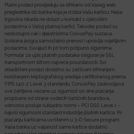
Platni podaci prosljeđuju se šifrirano od Vašeg web
preglednika do banke koja je izdala Vašu karticu. Naša
trgovina nikada ne dolazi u kontakt s cjelovitim
podacima o Vašoj platnoj kartici. Također, podaci su
nedostupni čak i djelatnicima CorvusPay sustava.
Izolirana jezgra samostalno prenosi i upravlja osjetljivim
podacima, čuvajući ih pri tom potpuno sigurnima.
Formular za upis platnih podataka osiguran je SSL
transportnom šifrom najveće pouzdanosti. Svi
skladišteni podaci dodatno su zaštićeni šifriranjem,
korištenjem kriptografskog uređaja certificiranog prema
FIPS 140-2 Level 3 standardu. CorvusPay zadovoljava
sve zahtjeve vezane uz sigurnost on-line plaćanja
propisane od strane vodećih kartičnih brandova,
odnosno posluje sukladno normi – PCI DSS Level 1 –
najviši sigurnosni standard industrije platnih kartica. Pri
plaćanju karticama uvrštenim u 3-D Secure program
Vaša banka uz valjanost same kartice dodatno