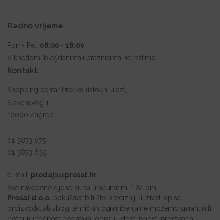
Radno vrijeme
Pon - Pet:
08:00 - 16:00
Viknedom, blagdanima i praznicima ne radimo.
Kontakt
Shopping centar Prečko (istočni ulaz),
Slavenskog 1,
10000 Zagreb
01 3873 875
01 3873 639
e-mail:
prodaja@prosat.hr
Sve navedene cijene su sa uračunatim PDV-om.
Prosat d.o.o.
pokušava biti što precizniji u izradi opisa
proizvoda, ali zbog tehničkih ograničenja ne možemo garantirati
potpunu točnost podataka, opisa ili dostupnosti proizvoda.