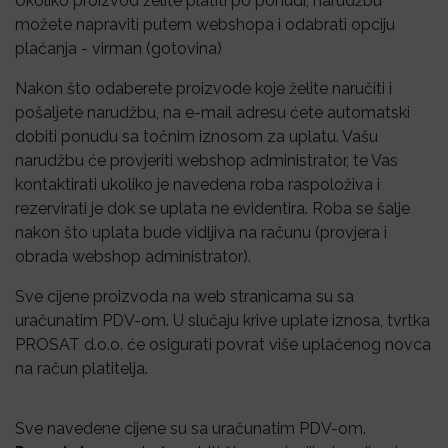
Ukoliko proizvod želite platiti po ponudi, narudžbu
možete napraviti putem webshopa i odabrati opciju
plaćanja - virman (gotovina)
Nakon što odaberete proizvode koje želite naručiti i
pošaljete narudžbu, na e-mail adresu ćete automatski
dobiti ponudu sa točnim iznosom za uplatu. Vašu
narudžbu će provjeriti webshop administrator, te Vas
kontaktirati ukoliko je navedena roba raspoloživa i
rezervirati je dok se uplata ne evidentira. Roba se šalje
nakon što uplata bude vidljiva na računu (provjera i
obrada webshop administrator).
Sve cijene proizvoda na web stranicama su sa
uračunatim PDV-om. U slučaju krive uplate iznosa, tvrtka
PROSAT d.o.o. će osigurati povrat više uplaćenog novca
na račun platitelja.
Sve navedene cijene su sa uračunatim PDV-om.