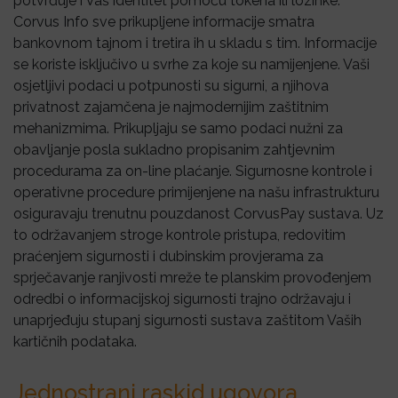
potvrđuje i Vaš identitet pomoću tokena ili lozinke.
Corvus Info sve prikupljene informacije smatra
bankovnom tajnom i tretira ih u skladu s tim. Informacije
se koriste isključivo u svrhe za koje su namijenjene. Vaši
osjetljivi podaci u potpunosti su sigurni, a njihova
privatnost zajamčena je najmodernijim zaštitnim
mehanizmima. Prikupljaju se samo podaci nužni za
obavljanje posla sukladno propisanim zahtjevnim
procedurama za on-line plaćanje. Sigurnosne kontrole i
operativne procedure primijenjene na našu infrastrukturu
osiguravaju trenutnu pouzdanost CorvusPay sustava. Uz
to održavanjem stroge kontrole pristupa, redovitim
praćenjem sigurnosti i dubinskim provjerama za
sprječavanje ranjivosti mreže te planskim provođenjem
odredbi o informacijskoj sigurnosti trajno održavaju i
unaprjeđuju stupanj sigurnosti sustava zaštitom Vaših
kartičnih podataka.
Jednostrani raskid ugovora