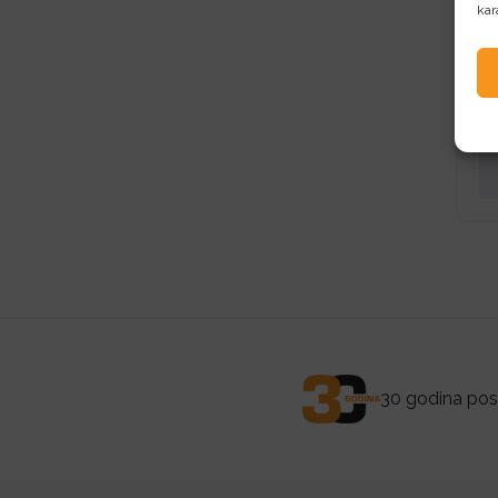
kar
L
Lo
30 godina posl