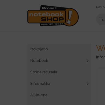
Naslo
W
Izdvojeno
Info
Notebook
Stolna računala
Informatika
All-in-one