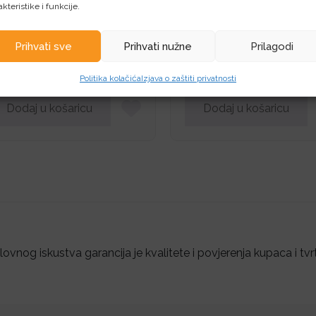
akteristike i funkcije.
ogitech WEB kamera
Logitech WEB kamera
gitech C310 HD
Logitech C505e HD
Prihvati sve
Prihvati nužne
Prilagodi
30,75
€
38,78
€
Politika kolačića
Izjava o zaštiti privatnosti
Dodaj u košaricu
Dodaj u košaricu
ovnog iskustva garancija je kvalitete i povjerenja kupaca i tvr