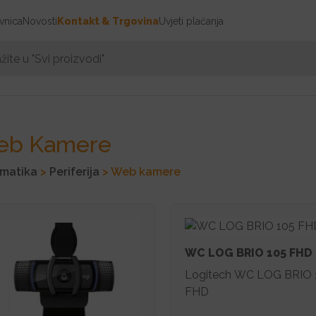
vnica
Novosti
Kontakt & Trgovina
Uvjeti plaćanja
eb Kamere
rmatika
>
Periferija
> Web kamere
WC LOG BRIO 105 FHD
Logitech WC LOG BRIO 
FHD