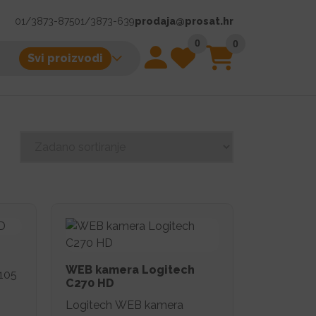
01/3873-875
01/3873-639
prodaja@prosat.hr
0
0
Svi proizvodi
WEB kamera Logitech
105
C270 HD
Logitech WEB kamera