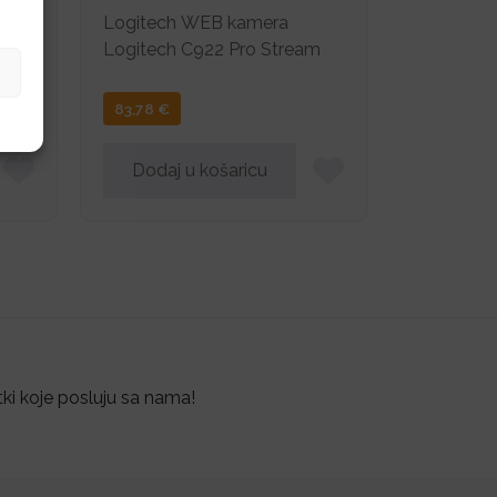
Logitech WEB kamera
Logitech C922 Pro Stream
83,78
€
Dodaj u košaricu
tki koje posluju sa nama!