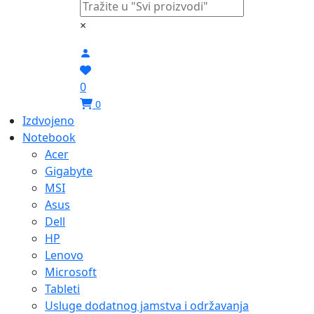
×
0
0
Izdvojeno
Notebook
Acer
Gigabyte
MSI
Asus
Dell
HP
Lenovo
Microsoft
Tableti
Usluge dodatnog jamstva i održavanja