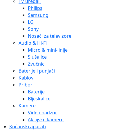
TV uređaji
Philips
Samsung
LG
Sony
Nosači za televizore
Audio & Hi-Fi
Micro & mini-linije
Slušalice
Zvučnici
Baterije i punjači
Kablovi
Pribor
Baterije
Bljeskalice
Kamere
Video nadzor
Akcijske kamere
Kućanski aparati