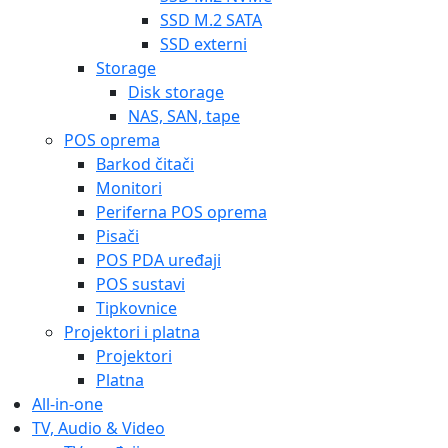
SSD M.2 SATA
SSD externi
Storage
Disk storage
NAS, SAN, tape
POS oprema
Barkod čitači
Monitori
Periferna POS oprema
Pisači
POS PDA uređaji
POS sustavi
Tipkovnice
Projektori i platna
Projektori
Platna
All-in-one
TV, Audio & Video