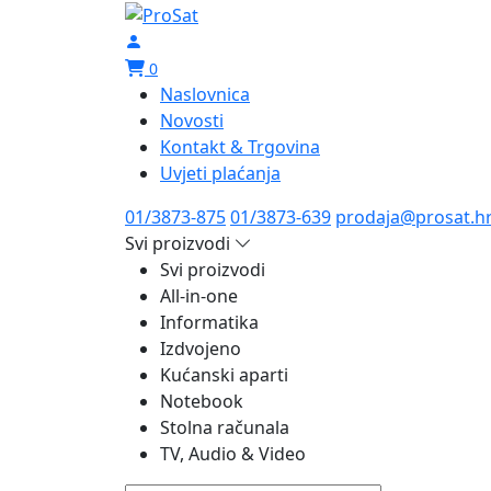
0
Naslovnica
Novosti
Kontakt & Trgovina
Uvjeti plaćanja
01/3873-875
01/3873-639
prodaja@prosat.h
Svi proizvodi
Svi proizvodi
All-in-one
Informatika
Izdvojeno
Kućanski aparti
Notebook
Stolna računala
TV, Audio & Video