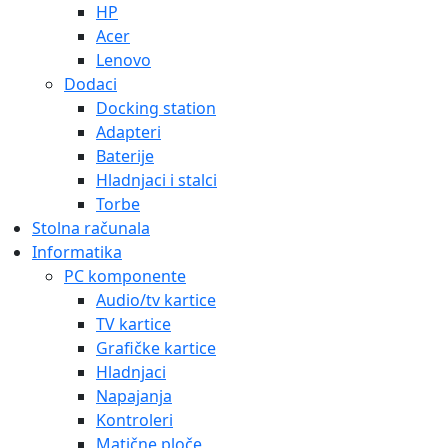
HP
Acer
Lenovo
Dodaci
Docking station
Adapteri
Baterije
Hladnjaci i stalci
Torbe
Stolna računala
Informatika
PC komponente
Audio/tv kartice
TV kartice
Grafičke kartice
Hladnjaci
Napajanja
Kontroleri
Matične ploče