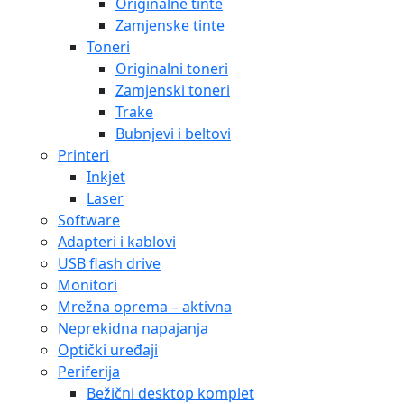
Originalne tinte
Zamjenske tinte
Toneri
Originalni toneri
Zamjenski toneri
Trake
Bubnjevi i beltovi
Printeri
Inkjet
Laser
Software
Adapteri i kablovi
USB flash drive
Monitori
Mrežna oprema – aktivna
Neprekidna napajanja
Optički uređaji
Periferija
Bežični desktop komplet