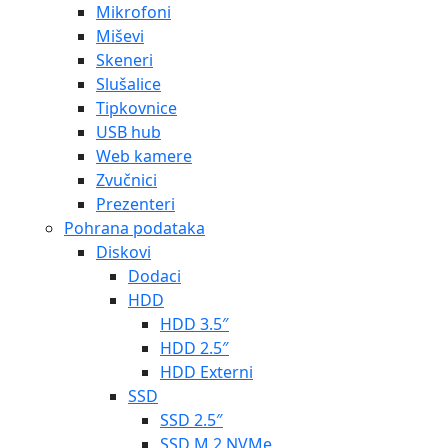
Mikrofoni
Miševi
Skeneri
Slušalice
Tipkovnice
USB hub
Web kamere
Zvučnici
Prezenteri
Pohrana podataka
Diskovi
Dodaci
HDD
HDD 3.5″
HDD 2.5″
HDD Externi
SSD
SSD 2.5″
SSD M.2 NVMe