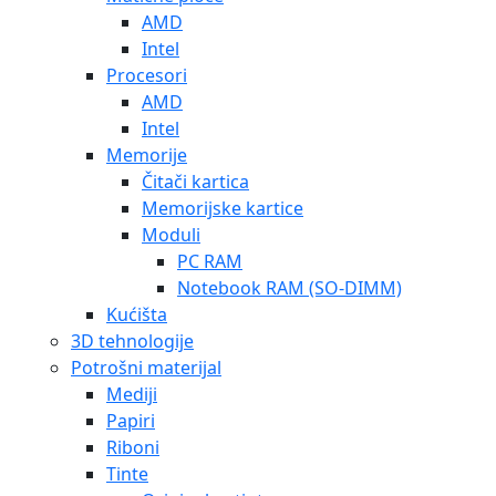
AMD
Intel
Procesori
AMD
Intel
Memorije
Čitači kartica
Memorijske kartice
Moduli
PC RAM
Notebook RAM (SO-DIMM)
Kućišta
3D tehnologije
Potrošni materijal
Mediji
Papiri
Riboni
Tinte