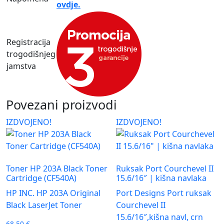
ovdje.
Registracija
trogodišnjeg
jamstva
Povezani proizvodi
IZDVOJENO!
IZDVOJENO!
Toner HP 203A Black Toner
Ruksak Port Courchevel II
Cartridge (CF540A)
15.6/16″ | kišna navlaka
HP INC. HP 203A Original
Port Designs Port ruksak
Black LaserJet Toner
Courchevel II
15.6/16″,kišna navl, crn
68,50
€