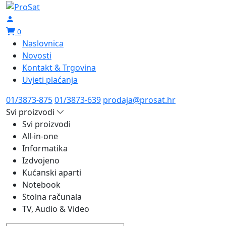
0
Naslovnica
Novosti
Kontakt & Trgovina
Uvjeti plaćanja
01/3873-875
01/3873-639
prodaja@prosat.hr
Svi proizvodi
Svi proizvodi
All-in-one
Informatika
Izdvojeno
Kućanski aparti
Notebook
Stolna računala
TV, Audio & Video