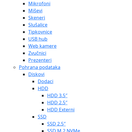
Mikrofoni
Miševi
Skeneri
Slušalice
Tipkovnice
USB hub
Web kamere
Zvučnici
Prezenteri
Pohrana podataka
Diskovi
Dodaci
HDD
HDD 3.5″
HDD 2.5″
HDD Externi
SSD
SSD 2.5″
SSD M.2 NVMe