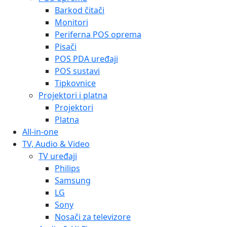
Barkod čitači
Monitori
Periferna POS oprema
Pisači
POS PDA uređaji
POS sustavi
Tipkovnice
Projektori i platna
Projektori
Platna
All-in-one
TV, Audio & Video
TV uređaji
Philips
Samsung
LG
Sony
Nosači za televizore