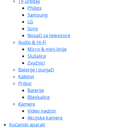
TV uređaji
Philips
Samsung
LG
Sony
Nosači za televizore
Audio & Hi-Fi
Micro & mini-linije
Slušalice
Zvučnici
Baterije i punjači
Kablovi
Pribor
Baterije
Bljeskalice
Kamere
Video nadzor
Akcijske kamere
Kućanski aparati