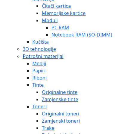
Čitači kartica
Memorijske kartice
Moduli
PC RAM
Notebook RAM (SO-DIMM)
Kućišta
3D tehnologije
Potrošni materijal
Mediji
Papiri
Riboni
Tinte
Originalne tinte
Zamjenske tinte
Toneri
Originalni toneri
Zamjenski toneri
Trake