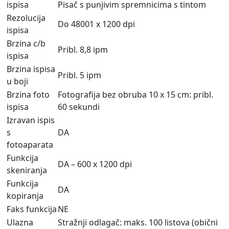
ispisa
Pisač s punjivim spremnicima s tintom
Rezolucija
Do 48001 x 1200 dpi
ispisa
Brzina c/b
Pribl. 8,8 ipm
ispisa
Brzina ispisa
Pribl. 5 ipm
u boji
Brzina foto
Fotografija bez obruba 10 x 15 cm: pribl.
ispisa
60 sekundi
Izravan ispis
s
DA
fotoaparata
Funkcija
DA – 600 x 1200 dpi
skeniranja
Funkcija
DA
kopiranja
Faks funkcija
NE
Ulazna
Stražnji odlagač: maks. 100 listova (obični