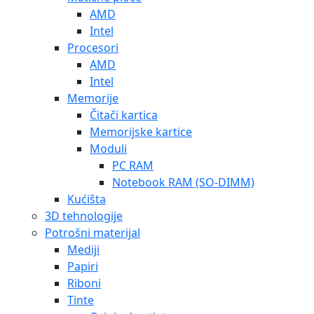
AMD
Intel
Procesori
AMD
Intel
Memorije
Čitači kartica
Memorijske kartice
Moduli
PC RAM
Notebook RAM (SO-DIMM)
Kućišta
3D tehnologije
Potrošni materijal
Mediji
Papiri
Riboni
Tinte