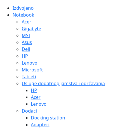
Izdvojeno
Notebook
Acer
Gigabyte
MSI
Asus
Dell
HP
Lenovo
Microsoft
Tableti
Usluge dodatnog jamstva i održavanja
HP
Acer
Lenovo
Dodaci
Docking station
Adapteri