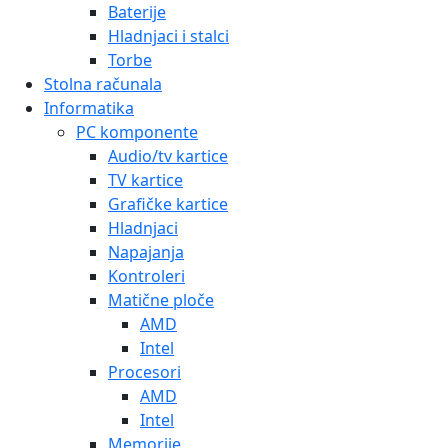
Baterije
Hladnjaci i stalci
Torbe
Stolna računala
Informatika
PC komponente
Audio/tv kartice
TV kartice
Grafičke kartice
Hladnjaci
Napajanja
Kontroleri
Matične ploče
AMD
Intel
Procesori
AMD
Intel
Memorije