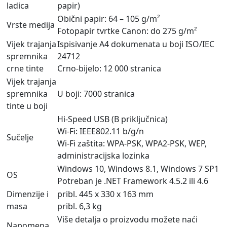
ladica
papir)
Obični papir: 64 – 105 g/m²
Vrste medija
Fotopapir tvrtke Canon: do 275 g/m²
Vijek trajanja
Ispisivanje A4 dokumenata u boji ISO/IEC
spremnika
24712
crne tinte
Crno-bijelo: 12 000 stranica
Vijek trajanja
spremnika
U boji: 7000 stranica
tinte u boji
Hi-Speed USB (B priključnica)
Wi-Fi: IEEE802.11 b/g/n
Sučelje
Wi-Fi zaštita: WPA-PSK, WPA2-PSK, WEP,
administracijska lozinka
Windows 10, Windows 8.1, Windows 7 SP1
OS
Potreban je .NET Framework 4.5.2 ili 4.6
Dimenzije i
pribl. 445 x 330 x 163 mm
masa
pribl. 6,3 kg
Više detalja o proizvodu možete naći
Napomena