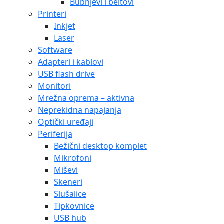
Bubnjevi i beltovi
Printeri
Inkjet
Laser
Software
Adapteri i kablovi
USB flash drive
Monitori
Mrežna oprema – aktivna
Neprekidna napajanja
Optički uređaji
Periferija
Bežični desktop komplet
Mikrofoni
Miševi
Skeneri
Slušalice
Tipkovnice
USB hub