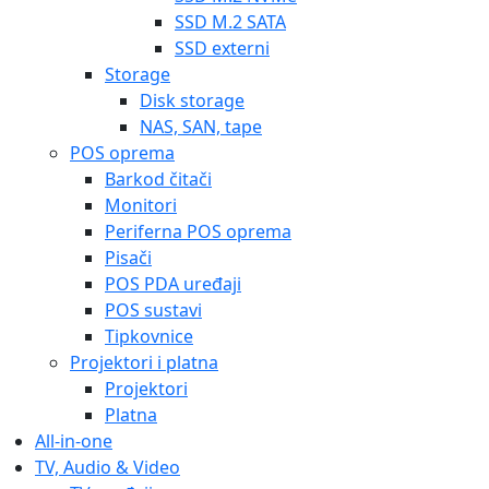
SSD M.2 SATA
SSD externi
Storage
Disk storage
NAS, SAN, tape
POS oprema
Barkod čitači
Monitori
Periferna POS oprema
Pisači
POS PDA uređaji
POS sustavi
Tipkovnice
Projektori i platna
Projektori
Platna
All-in-one
TV, Audio & Video