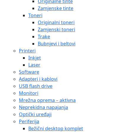
Originalne tinte
Zamjenske tinte
Toneri
Originalni toneri
Zamjenski toneri
Trake
Bubnjevi i beltovi
Printeri
Inkjet
Laser
Software
Adapteri i kablovi
USB flash drive
Monitori
Mrežna oprema – aktivna
Neprekidna napajanja
Optički uređaji
Periferija
Bežični desktop komplet