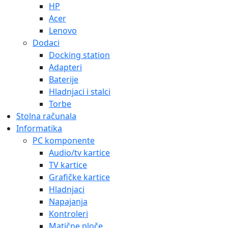
HP
Acer
Lenovo
Dodaci
Docking station
Adapteri
Baterije
Hladnjaci i stalci
Torbe
Stolna računala
Informatika
PC komponente
Audio/tv kartice
TV kartice
Grafičke kartice
Hladnjaci
Napajanja
Kontroleri
Matične ploče