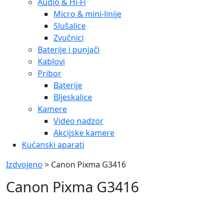
Audio & Hi-Fi
Micro & mini-linije
Slušalice
Zvučnici
Baterije i punjači
Kablovi
Pribor
Baterije
Bljeskalice
Kamere
Video nadzor
Akcijske kamere
Kućanski aparati
Izdvojeno
> Canon Pixma G3416
Canon Pixma G3416