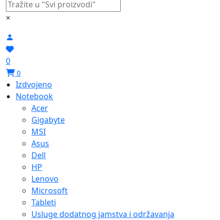
×
0
0
Izdvojeno
Notebook
Acer
Gigabyte
MSI
Asus
Dell
HP
Lenovo
Microsoft
Tableti
Usluge dodatnog jamstva i održavanja