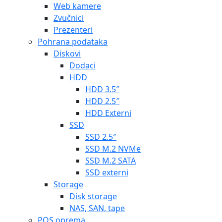
Web kamere
Zvučnici
Prezenteri
Pohrana podataka
Diskovi
Dodaci
HDD
HDD 3.5″
HDD 2.5″
HDD Externi
SSD
SSD 2.5″
SSD M.2 NVMe
SSD M.2 SATA
SSD externi
Storage
Disk storage
NAS, SAN, tape
POS oprema