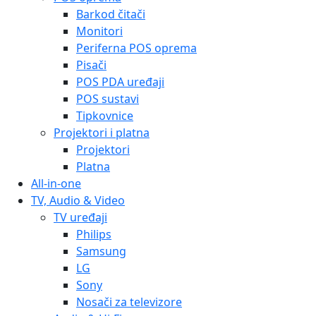
Barkod čitači
Monitori
Periferna POS oprema
Pisači
POS PDA uređaji
POS sustavi
Tipkovnice
Projektori i platna
Projektori
Platna
All-in-one
TV, Audio & Video
TV uređaji
Philips
Samsung
LG
Sony
Nosači za televizore