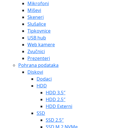
Mikrofoni
Miševi
Skeneri
Slušalice
Tipkovnice
USB hub
Web kamere
Zvučnici
Prezenteri
Pohrana podataka
Diskovi
Dodaci
HDD
HDD 3.5″
HDD 2.5″
HDD Externi
SSD
SSD 2.5″
SSD M.2 NVMe