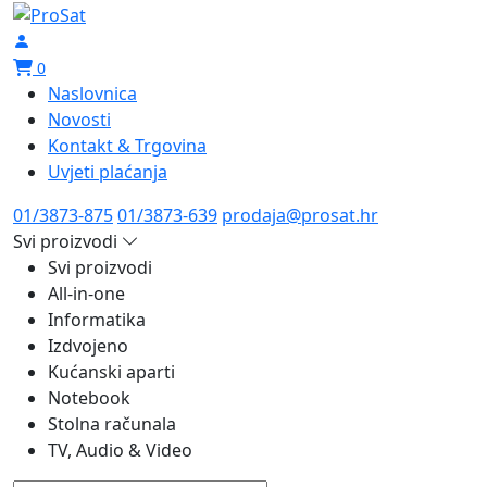
0
Naslovnica
Novosti
Kontakt & Trgovina
Uvjeti plaćanja
01/3873-875
01/3873-639
prodaja@prosat.hr
Svi proizvodi
Svi proizvodi
All-in-one
Informatika
Izdvojeno
Kućanski aparti
Notebook
Stolna računala
TV, Audio & Video