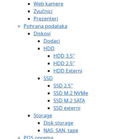
Web kamere
Zvučnici
Prezenteri
Pohrana podataka
Diskovi
Dodaci
HDD
HDD 3.5″
HDD 2.5″
HDD Externi
SSD
SSD 2.5″
SSD M.2 NVMe
SSD M.2 SATA
SSD externi
Storage
Disk storage
NAS, SAN, tape
POS oprema