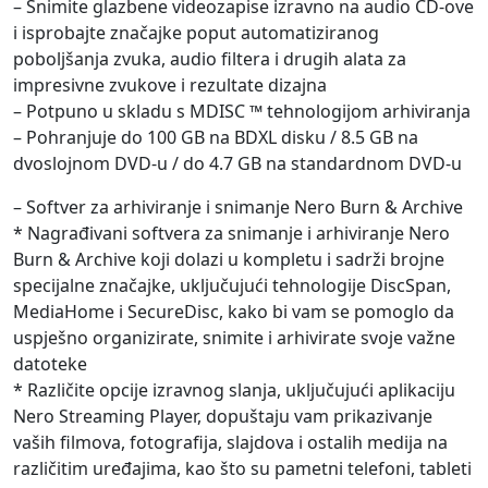
– Snimite glazbene videozapise izravno na audio CD-ove
i isprobajte značajke poput automatiziranog
poboljšanja zvuka, audio filtera i drugih alata za
impresivne zvukove i rezultate dizajna
– Potpuno u skladu s MDISC ™ tehnologijom arhiviranja
– Pohranjuje do 100 GB na BDXL disku / 8.5 GB na
dvoslojnom DVD-u / do 4.7 GB na standardnom DVD-u
– Softver za arhiviranje i snimanje Nero Burn & Archive
* Nagrađivani softvera za snimanje i arhiviranje Nero
Burn & Archive koji dolazi u kompletu i sadrži brojne
specijalne značajke, uključujući tehnologije DiscSpan,
MediaHome i SecureDisc, kako bi vam se pomoglo da
uspješno organizirate, snimite i arhivirate svoje važne
datoteke
* Različite opcije izravnog slanja, uključujući aplikaciju
Nero Streaming Player, dopuštaju vam prikazivanje
vaših filmova, fotografija, slajdova i ostalih medija na
različitim uređajima, kao što su pametni telefoni, tableti