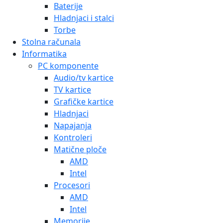
Baterije
Hladnjaci i stalci
Torbe
Stolna računala
Informatika
PC komponente
Audio/tv kartice
TV kartice
Grafičke kartice
Hladnjaci
Napajanja
Kontroleri
Matične ploče
AMD
Intel
Procesori
AMD
Intel
Memorije