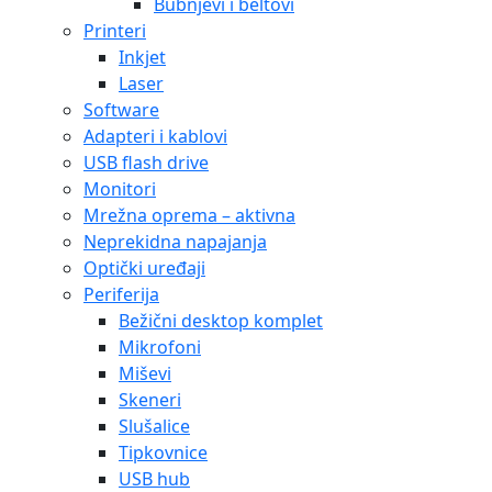
Bubnjevi i beltovi
Printeri
Inkjet
Laser
Software
Adapteri i kablovi
USB flash drive
Monitori
Mrežna oprema – aktivna
Neprekidna napajanja
Optički uređaji
Periferija
Bežični desktop komplet
Mikrofoni
Miševi
Skeneri
Slušalice
Tipkovnice
USB hub