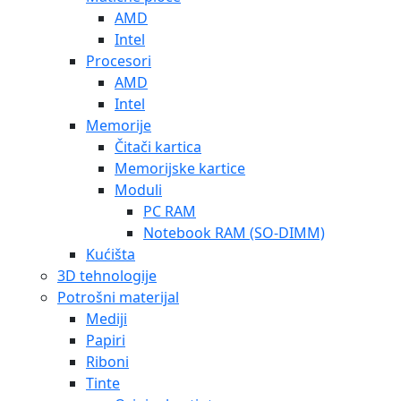
AMD
Intel
Procesori
AMD
Intel
Memorije
Čitači kartica
Memorijske kartice
Moduli
PC RAM
Notebook RAM (SO-DIMM)
Kućišta
3D tehnologije
Potrošni materijal
Mediji
Papiri
Riboni
Tinte