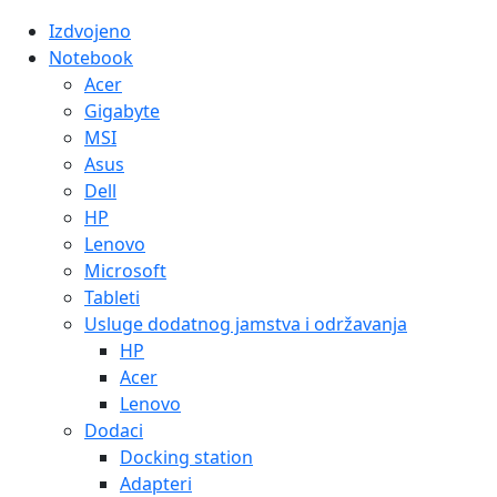
Izdvojeno
Notebook
Acer
Gigabyte
MSI
Asus
Dell
HP
Lenovo
Microsoft
Tableti
Usluge dodatnog jamstva i održavanja
HP
Acer
Lenovo
Dodaci
Docking station
Adapteri