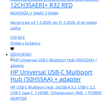
12CH35AERI+ R32 RED
MONTAŽA U SAMO 3 DANA
Akcija traje od 1.3.2026. do 31.3.2026. ili do isteka
zaliha
539,00
€
Dodaj u košaricu
IZDVOJENO!
HP Universal USB-C Multiport
Hub (50H55AA) + adapter
HP USB-C Multiport Hub, 2xUSB-A 3.2, USB-C 3.2,
USB-C type C, 1 HDMI, 1Display port, RJ45, + POWER
ADAPTER