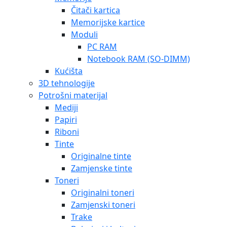
Čitači kartica
Memorijske kartice
Moduli
PC RAM
Notebook RAM (SO-DIMM)
Kućišta
3D tehnologije
Potrošni materijal
Mediji
Papiri
Riboni
Tinte
Originalne tinte
Zamjenske tinte
Toneri
Originalni toneri
Zamjenski toneri
Trake