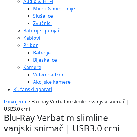
Audio & Hi-Fi
Micro & mini-linije
Slušalice
Zvučnici
Baterije i punjači
Kablovi
Pribor
Baterije
Bljeskalice
Kamere
Video nadzor
Akcijske kamere
Kućanski aparati
Izdvojeno
> Blu-Ray Verbatim slimline vanjski snimač |
USB3.0 crni
Blu-Ray Verbatim slimline
vanjski snimač | USB3.0 crni