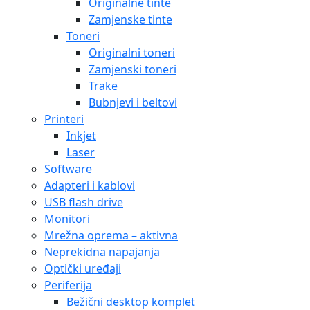
Originalne tinte
Zamjenske tinte
Toneri
Originalni toneri
Zamjenski toneri
Trake
Bubnjevi i beltovi
Printeri
Inkjet
Laser
Software
Adapteri i kablovi
USB flash drive
Monitori
Mrežna oprema – aktivna
Neprekidna napajanja
Optički uređaji
Periferija
Bežični desktop komplet