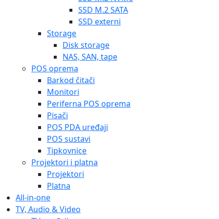
SSD M.2 SATA
SSD externi
Storage
Disk storage
NAS, SAN, tape
POS oprema
Barkod čitači
Monitori
Periferna POS oprema
Pisači
POS PDA uređaji
POS sustavi
Tipkovnice
Projektori i platna
Projektori
Platna
All-in-one
TV, Audio & Video