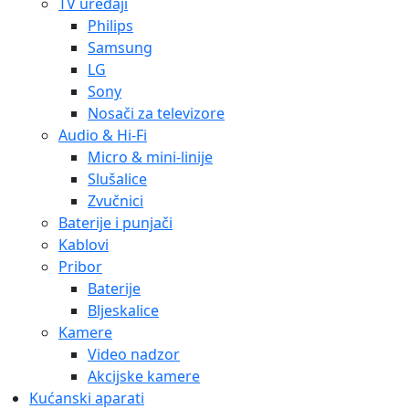
TV uređaji
Philips
Samsung
LG
Sony
Nosači za televizore
Audio & Hi-Fi
Micro & mini-linije
Slušalice
Zvučnici
Baterije i punjači
Kablovi
Pribor
Baterije
Bljeskalice
Kamere
Video nadzor
Akcijske kamere
Kućanski aparati