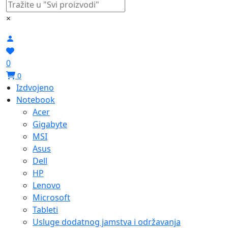
×
0
0
Izdvojeno
Notebook
Acer
Gigabyte
MSI
Asus
Dell
HP
Lenovo
Microsoft
Tableti
Usluge dodatnog jamstva i održavanja