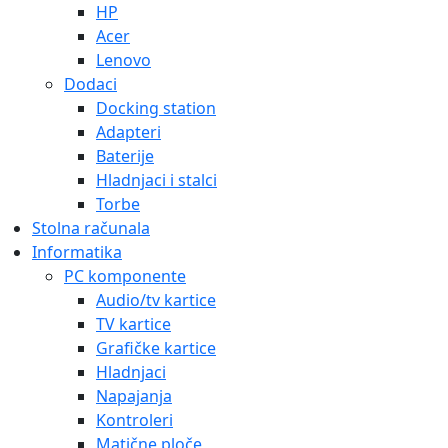
HP
Acer
Lenovo
Dodaci
Docking station
Adapteri
Baterije
Hladnjaci i stalci
Torbe
Stolna računala
Informatika
PC komponente
Audio/tv kartice
TV kartice
Grafičke kartice
Hladnjaci
Napajanja
Kontroleri
Matične ploče