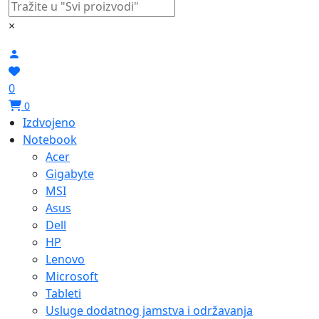
×
0
0
Izdvojeno
Notebook
Acer
Gigabyte
MSI
Asus
Dell
HP
Lenovo
Microsoft
Tableti
Usluge dodatnog jamstva i održavanja