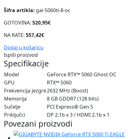
Šifra artikla:
gai-5060ti-8-oc
GOTOVINA:
520,95€
NA RATE:
557,42€
Dodaj u košaricu
Ispiši proizvod
Specifikacije
Model
GeForce RTX™ 5060 Ghost OC
GPU
RTX™ 5060
Frekvencija jezgre
2632 MHz (Boost)
Memorija
8 GB GDDR7 (128 bits)
Sučelje
PCI Express® Gen 5
Priključci
DP 2.1b x 3 / HDMI 2.1b x 1
Povezani proizvodi