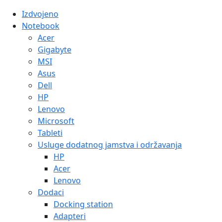
Izdvojeno
Notebook
Acer
Gigabyte
MSI
Asus
Dell
HP
Lenovo
Microsoft
Tableti
Usluge dodatnog jamstva i održavanja
HP
Acer
Lenovo
Dodaci
Docking station
Adapteri