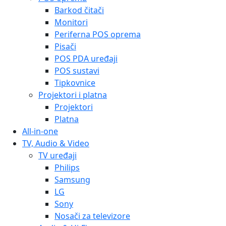
Barkod čitači
Monitori
Periferna POS oprema
Pisači
POS PDA uređaji
POS sustavi
Tipkovnice
Projektori i platna
Projektori
Platna
All-in-one
TV, Audio & Video
TV uređaji
Philips
Samsung
LG
Sony
Nosači za televizore