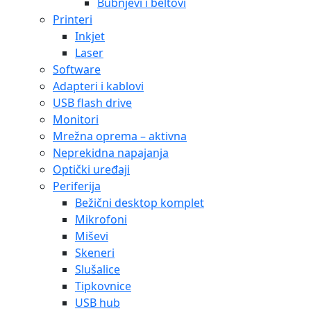
Bubnjevi i beltovi
Printeri
Inkjet
Laser
Software
Adapteri i kablovi
USB flash drive
Monitori
Mrežna oprema – aktivna
Neprekidna napajanja
Optički uređaji
Periferija
Bežični desktop komplet
Mikrofoni
Miševi
Skeneri
Slušalice
Tipkovnice
USB hub