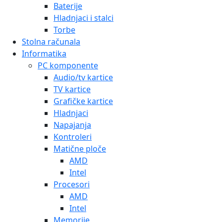
Baterije
Hladnjaci i stalci
Torbe
Stolna računala
Informatika
PC komponente
Audio/tv kartice
TV kartice
Grafičke kartice
Hladnjaci
Napajanja
Kontroleri
Matične ploče
AMD
Intel
Procesori
AMD
Intel
Memorije