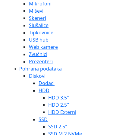
Mikrofoni
Miševi
Skeneri
Slušalice
Tipkovnice
USB hub
Web kamere
Zvučnici
Prezenteri
Pohrana podataka
Diskovi
Dodaci
HDD
HDD 3.5″
HDD 2.5″
HDD Externi
SSD
SSD 2.5″
SSD M.2 NVMe