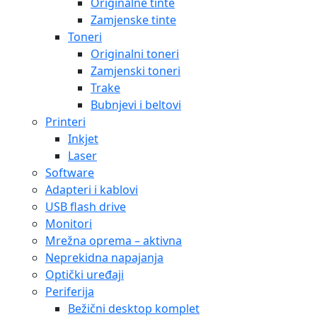
Originalne tinte
Zamjenske tinte
Toneri
Originalni toneri
Zamjenski toneri
Trake
Bubnjevi i beltovi
Printeri
Inkjet
Laser
Software
Adapteri i kablovi
USB flash drive
Monitori
Mrežna oprema – aktivna
Neprekidna napajanja
Optički uređaji
Periferija
Bežični desktop komplet