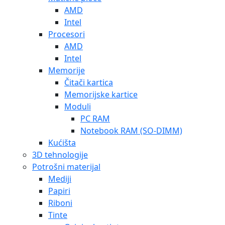
AMD
Intel
Procesori
AMD
Intel
Memorije
Čitači kartica
Memorijske kartice
Moduli
PC RAM
Notebook RAM (SO-DIMM)
Kućišta
3D tehnologije
Potrošni materijal
Mediji
Papiri
Riboni
Tinte