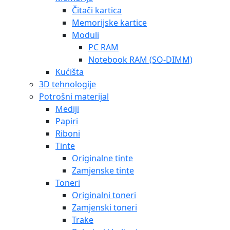
Čitači kartica
Memorijske kartice
Moduli
PC RAM
Notebook RAM (SO-DIMM)
Kućišta
3D tehnologije
Potrošni materijal
Mediji
Papiri
Riboni
Tinte
Originalne tinte
Zamjenske tinte
Toneri
Originalni toneri
Zamjenski toneri
Trake