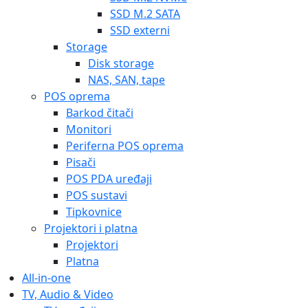
SSD M.2 SATA
SSD externi
Storage
Disk storage
NAS, SAN, tape
POS oprema
Barkod čitači
Monitori
Periferna POS oprema
Pisači
POS PDA uređaji
POS sustavi
Tipkovnice
Projektori i platna
Projektori
Platna
All-in-one
TV, Audio & Video