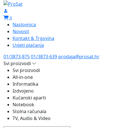
0
Naslovnica
Novosti
Kontakt & Trgovina
Uvjeti plaćanja
01/3873-875
01/3873-639
prodaja@prosat.hr
Svi proizvodi
Svi proizvodi
All-in-one
Informatika
Izdvojeno
Kućanski aparti
Notebook
Stolna računala
TV, Audio & Video