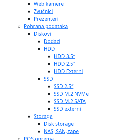
Web kamere
Zvučnici
Prezenteri
Pohrana podataka
Diskovi
Dodaci
HDD
HDD 3.5″
HDD 2.5″
HDD Externi
SSD
SSD 2.5″
SSD M.2 NVMe
SSD M.2 SATA
SSD externi
Storage
Disk storage
NAS, SAN, tape
POS oprema