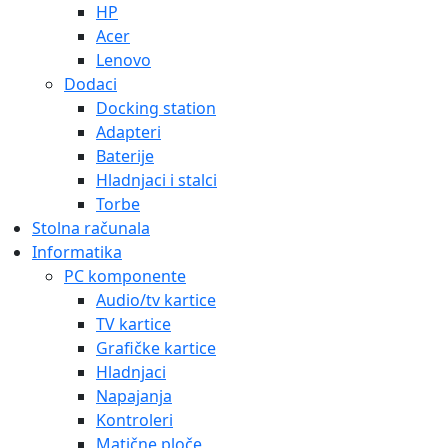
HP
Acer
Lenovo
Dodaci
Docking station
Adapteri
Baterije
Hladnjaci i stalci
Torbe
Stolna računala
Informatika
PC komponente
Audio/tv kartice
TV kartice
Grafičke kartice
Hladnjaci
Napajanja
Kontroleri
Matične ploče