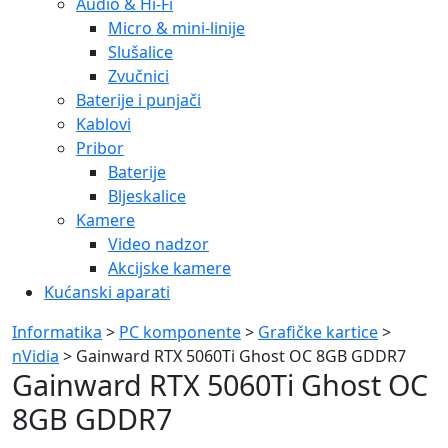
Audio & Hi-Fi
Micro & mini-linije
Slušalice
Zvučnici
Baterije i punjači
Kablovi
Pribor
Baterije
Bljeskalice
Kamere
Video nadzor
Akcijske kamere
Kućanski aparati
Informatika
>
PC komponente
>
Grafičke kartice
>
nVidia
> Gainward RTX 5060Ti Ghost OC 8GB GDDR7
Gainward RTX 5060Ti Ghost OC
8GB GDDR7