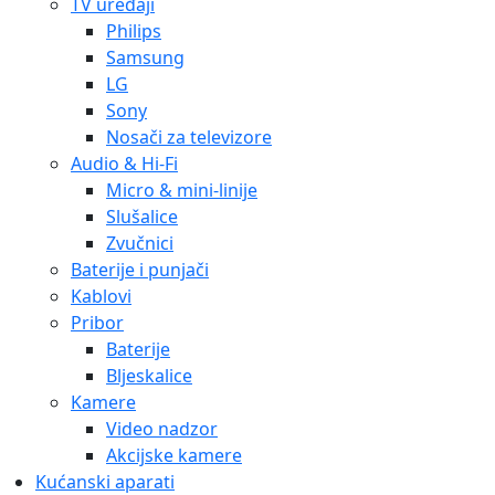
TV uređaji
Philips
Samsung
LG
Sony
Nosači za televizore
Audio & Hi-Fi
Micro & mini-linije
Slušalice
Zvučnici
Baterije i punjači
Kablovi
Pribor
Baterije
Bljeskalice
Kamere
Video nadzor
Akcijske kamere
Kućanski aparati