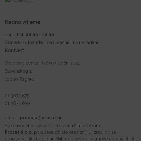
Radno vrijeme
Pon - Pet:
08:00 - 16:00
Viknedom, blagdanima i praznicima ne radimo.
Kontakt
Shopping centar Prečko (istočni ulaz),
Slavenskog 1,
10000 Zagreb
01 3873 875
01 3873 639
e-mail:
prodaja@prosat.hr
Sve navedene cijene su sa uračunatim PDV-om.
Prosat d.o.o.
pokušava biti što precizniji u izradi opisa
proizvoda, ali zbog tehničkih ograničenja ne možemo garantirati