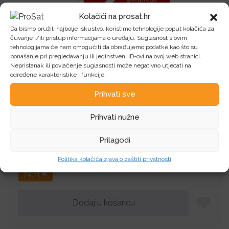
Kolačići na prosat.hr
Da bismo pružili najbolje iskustvo, koristimo tehnologije poput kolačića za
čuvanje i/ili pristup informacijama o uređaju. Suglasnost s ovim
tehnologijama će nam omogućiti da obrađujemo podatke kao što su
ponašanje pri pregledavanju ili jedinstveni ID-ovi na ovoj web stranici.
Nepristanak ili povlačenje suglasnosti može negativno utjecati na
Povezani proizvodi
određene karakteristike i funkcije.
Prihvati sve
Prihvati nužne
PRN MFP HP ENVY 6120e AiO
Prilagodi
HP PRN MFP HP ENVY 6120e AiO
Politika kolačića
Izjava o zaštiti privatnosti
74,11
€
Dodaj u košaricu