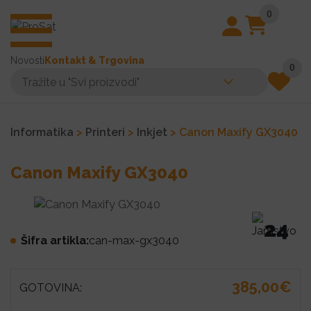
0
Novosti
Kontakt & Trgovina
0
Informatika
>
Printeri
>
Inkjet
> Canon Maxify GX3040
Canon Maxify GX3040
24
Šifra artikla:
can-max-gx3040
385,00€
GOTOVINA: