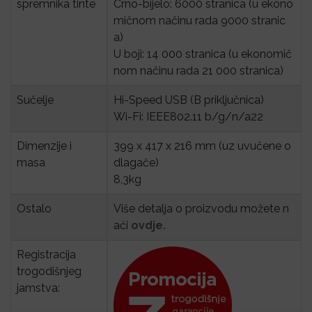
spremnika tinte
Crno-bijelo: 6000 stranica (u ekono
mičnom načinu rada 9000 stranic
a)
U boji: 14 000 stranica (u ekonomič
nom načinu rada 21 000 stranica)
Sučelje
Hi-Speed USB (B priključnica)
Wi-Fi: IEEE802.11 b/g/n/a22
Dimenzije i 
399 x 417 x 216 mm (uz uvučene o
masa
dlagače)
8,3kg
Ostalo
Više detalja o proizvodu možete n
aći
ovdje.
Registracija 
trogodišnjeg 
jamstva: