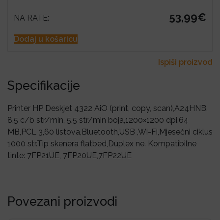
53,99€
NA RATE:
Dodaj u košaricu
Ispiši proizvod
Specifikacije
Printer HP Deskjet 4322 AiO (print, copy, scan),A24HNB,
8,5 c/b str/min, 5,5 str/min boja,1200×1200 dpi,64
MB,PCL 3,60 listova,Bluetooth,USB ,Wi-Fi,Mjesečni ciklus
1000 str.Tip skenera flatbed,Duplex ne. Kompatibilne
tinte: 7FP21UE, 7FP20UE,7FP22UE
Povezani proizvodi