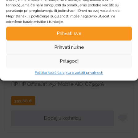
tehnologijama će nam omogućiti da obrađujemo podatke kao što su
ponašanje pri pregledavanju ili jedinstveni ID-ovi na ovoj web stranici.
92,13
€
Nepristanak ili povlačenje suglasnosti može negativno utjecati na
određene karakteristike i funkcije.
Dodaj u košaricu
Prihvati sve
Prihvati nužne
Prilagodi
Politika kolačića
Izjava o zaštiti privatnosti
HP OfficeJet 252 Mobile AiO, CZ992A
HP HP OfficeJet 252 Mobile AiO, CZ992A
391,88
€
Dodaj u košaricu