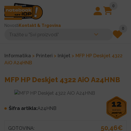
0
Novosti
Kontakt & Trgovina
0
Informatika
>
Printeri
>
Inkjet
> MFP HP Deskjet 4322
AiO A24HNB
MFP HP Deskjet 4322 AiO A24HNB
12
Šifra artikla:
A24HNB
50,46€
GOTOVINA: