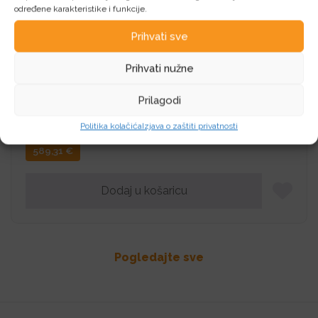
određene karakteristike i funkcije.
Prihvati sve
Prihvati nužne
VGA AS PRIME-RX9060XT-O16G
Prilagodi
ASUS VGA AS PRIME-RX9060XT-O16G
Politika kolačića
Izjava o zaštiti privatnosti
589,31
€
Dodaj u košaricu
Pogledajte sve