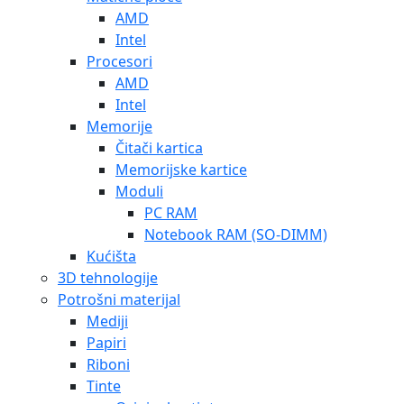
AMD
Intel
Procesori
AMD
Intel
Memorije
Čitači kartica
Memorijske kartice
Moduli
PC RAM
Notebook RAM (SO-DIMM)
Kućišta
3D tehnologije
Potrošni materijal
Mediji
Papiri
Riboni
Tinte