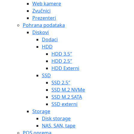
Web kamere
Zvučnici
Prezenteri
Pohrana podataka
Diskovi
Dodaci
HDD
HDD 3.5″
HDD 2.5″
HDD Externi
SSD
SSD 2.5″
SSD M.2 NVMe
SSD M.2 SATA
SSD externi
Storage
Disk storage
NAS, SAN, tape
POS oprema