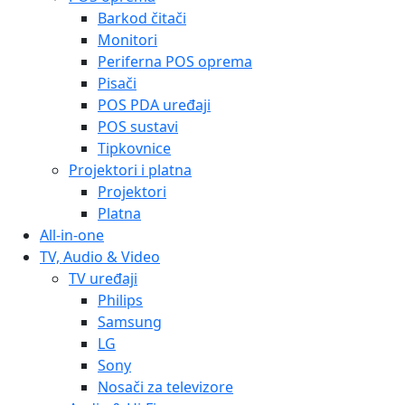
Barkod čitači
Monitori
Periferna POS oprema
Pisači
POS PDA uređaji
POS sustavi
Tipkovnice
Projektori i platna
Projektori
Platna
All-in-one
TV, Audio & Video
TV uređaji
Philips
Samsung
LG
Sony
Nosači za televizore