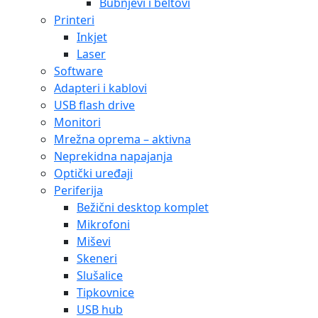
Bubnjevi i beltovi
Printeri
Inkjet
Laser
Software
Adapteri i kablovi
USB flash drive
Monitori
Mrežna oprema – aktivna
Neprekidna napajanja
Optički uređaji
Periferija
Bežični desktop komplet
Mikrofoni
Miševi
Skeneri
Slušalice
Tipkovnice
USB hub