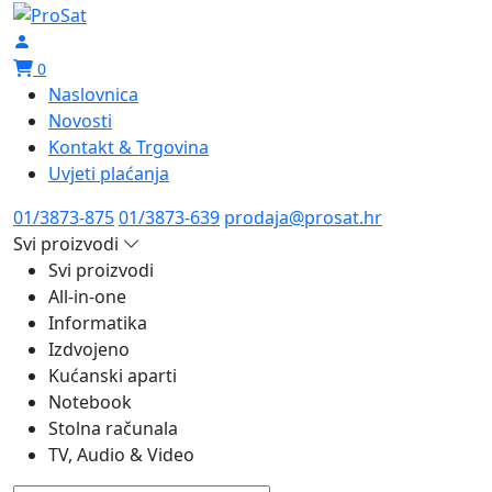
0
Naslovnica
Novosti
Kontakt & Trgovina
Uvjeti plaćanja
01/3873-875
01/3873-639
prodaja@prosat.hr
Svi proizvodi
Svi proizvodi
All-in-one
Informatika
Izdvojeno
Kućanski aparti
Notebook
Stolna računala
TV, Audio & Video