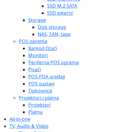
SSD M.2 SATA
SSD externi
Storage
Disk storage
NAS, SAN, tape
POS oprema
Barkod čitači
Monitori
Periferna POS oprema
Pisači
POS PDA uređaji
POS sustavi
Tipkovnice
Projektori i platna
Projektori
Platna
All-in-one
TV, Audio & Video