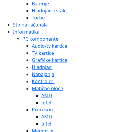
Baterije
Hladnjaci i stalci
Torbe
Stolna računala
Informatika
PC komponente
Audio/tv kartice
TV kartice
Grafičke kartice
Hladnjaci
Napajanja
Kontroleri
Matične ploče
AMD
Intel
Procesori
AMD
Intel
Memorije