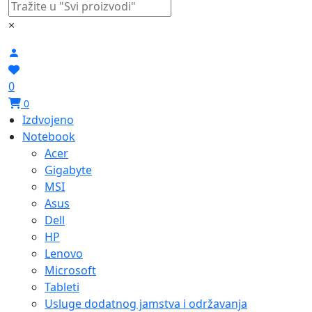
×
0
0
Izdvojeno
Notebook
Acer
Gigabyte
MSI
Asus
Dell
HP
Lenovo
Microsoft
Tableti
Usluge dodatnog jamstva i održavanja