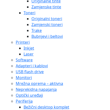
Originalne tinte
Zamjenske tinte
Toneri
Originalni toneri
Zamjenski toneri
Trake
Bubnjevi i beltovi
Printeri
Inkjet
Laser
Software
Adapteri i kablovi
USB flash drive
Monitori
Mrežna oprema – aktivna
Neprekidna napajanja
Optički uređaji
Periferija
Bežični desktop komplet