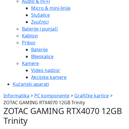
Audio & Hi-Fi
Micro & mini-linije
Slušalice
Zvučnici
Baterije i punjači
Kablovi
Pribor
Baterije
Bljeskalice
Kamere
Video nadzor
Akcijske kamere
Kućanski aparati
Informatika
>
PC komponente
>
Grafičke kartice
>
ZOTAC GAMING RTX4070 12GB Trinity
ZOTAC GAMING RTX4070 12GB
Trinity