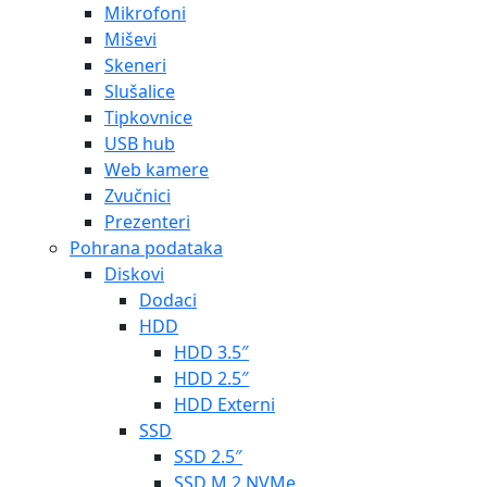
Mikrofoni
Miševi
Skeneri
Slušalice
Tipkovnice
USB hub
Web kamere
Zvučnici
Prezenteri
Pohrana podataka
Diskovi
Dodaci
HDD
HDD 3.5″
HDD 2.5″
HDD Externi
SSD
SSD 2.5″
SSD M.2 NVMe