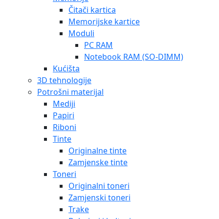
Čitači kartica
Memorijske kartice
Moduli
PC RAM
Notebook RAM (SO-DIMM)
Kućišta
3D tehnologije
Potrošni materijal
Mediji
Papiri
Riboni
Tinte
Originalne tinte
Zamjenske tinte
Toneri
Originalni toneri
Zamjenski toneri
Trake