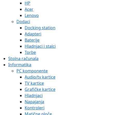
HP
Acer
Lenovo
Dodaci
Docking station
Adapteri
Baterije
Hladnjaci i stalci
Torbe
Stolna računala
Informatika
PC komponente
Audio/tv kartice
TV kartice
Grafičke kartice
Hladnjaci
Napajanja
Kontroleri
Matične ploče