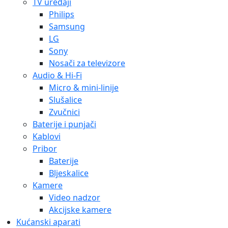
TV uređaji
Philips
Samsung
LG
Sony
Nosači za televizore
Audio & Hi-Fi
Micro & mini-linije
Slušalice
Zvučnici
Baterije i punjači
Kablovi
Pribor
Baterije
Bljeskalice
Kamere
Video nadzor
Akcijske kamere
Kućanski aparati