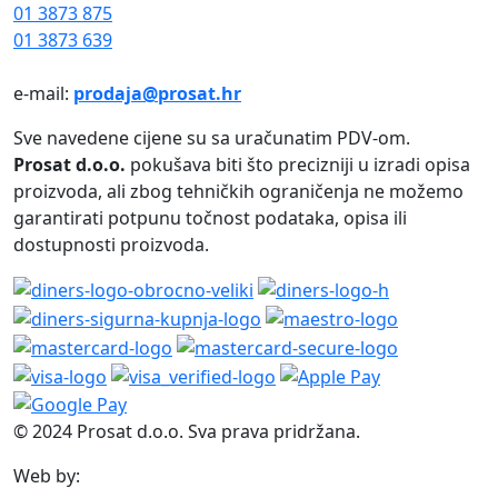
01 3873 875
01 3873 639
e-mail:
prodaja@prosat.hr
Sve navedene cijene su sa uračunatim PDV-om.
Prosat d.o.o.
pokušava biti što precizniji u izradi opisa
proizvoda, ali zbog tehničkih ograničenja ne možemo
garantirati potpunu točnost podataka, opisa ili
dostupnosti proizvoda.
© 2024 Prosat d.o.o. Sva prava pridržana.
Web by: