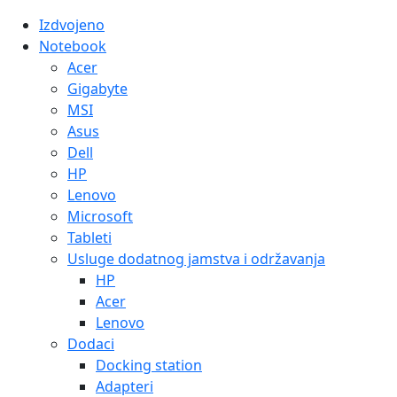
Izdvojeno
Notebook
Acer
Gigabyte
MSI
Asus
Dell
HP
Lenovo
Microsoft
Tableti
Usluge dodatnog jamstva i održavanja
HP
Acer
Lenovo
Dodaci
Docking station
Adapteri