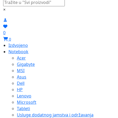
×
0
0
Izdvojeno
Notebook
Acer
Gigabyte
MSI
Asus
Dell
HP
Lenovo
Microsoft
Tableti
Usluge dodatnog jamstva i održavanja