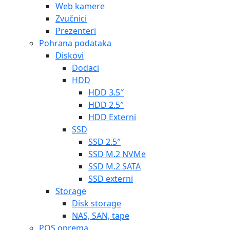
Web kamere
Zvučnici
Prezenteri
Pohrana podataka
Diskovi
Dodaci
HDD
HDD 3.5″
HDD 2.5″
HDD Externi
SSD
SSD 2.5″
SSD M.2 NVMe
SSD M.2 SATA
SSD externi
Storage
Disk storage
NAS, SAN, tape
POS oprema