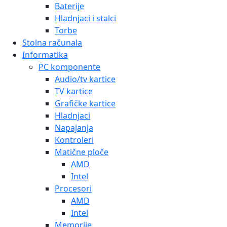
Baterije
Hladnjaci i stalci
Torbe
Stolna računala
Informatika
PC komponente
Audio/tv kartice
TV kartice
Grafičke kartice
Hladnjaci
Napajanja
Kontroleri
Matične ploče
AMD
Intel
Procesori
AMD
Intel
Memorije