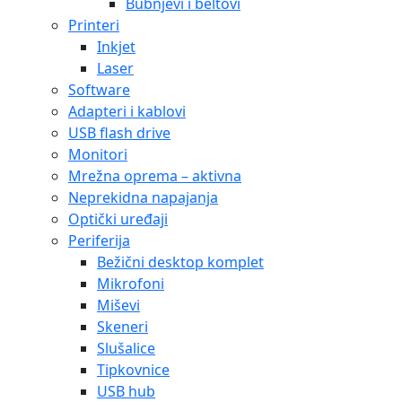
Bubnjevi i beltovi
Printeri
Inkjet
Laser
Software
Adapteri i kablovi
USB flash drive
Monitori
Mrežna oprema – aktivna
Neprekidna napajanja
Optički uređaji
Periferija
Bežični desktop komplet
Mikrofoni
Miševi
Skeneri
Slušalice
Tipkovnice
USB hub