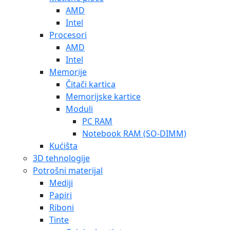
AMD
Intel
Procesori
AMD
Intel
Memorije
Čitači kartica
Memorijske kartice
Moduli
PC RAM
Notebook RAM (SO-DIMM)
Kućišta
3D tehnologije
Potrošni materijal
Mediji
Papiri
Riboni
Tinte