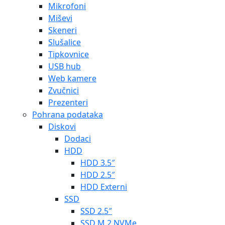
Mikrofoni
Miševi
Skeneri
Slušalice
Tipkovnice
USB hub
Web kamere
Zvučnici
Prezenteri
Pohrana podataka
Diskovi
Dodaci
HDD
HDD 3.5″
HDD 2.5″
HDD Externi
SSD
SSD 2.5″
SSD M.2 NVMe