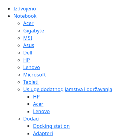
Izdvojeno
Notebook
Acer
Gigabyte
MSI
Asus
Dell
HP
Lenovo
Microsoft
Tableti
Usluge dodatnog jamstva i održavanja
HP
Acer
Lenovo
Dodaci
Docking station
Adapteri