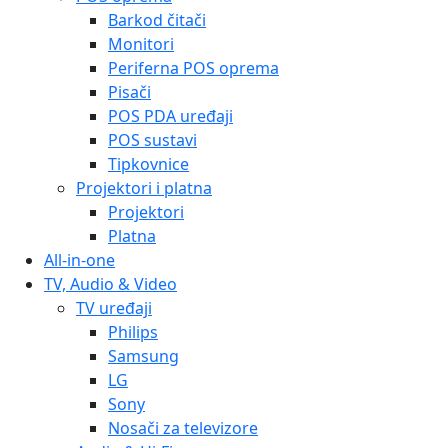
Barkod čitači
Monitori
Periferna POS oprema
Pisači
POS PDA uređaji
POS sustavi
Tipkovnice
Projektori i platna
Projektori
Platna
All-in-one
TV, Audio & Video
TV uređaji
Philips
Samsung
LG
Sony
Nosači za televizore