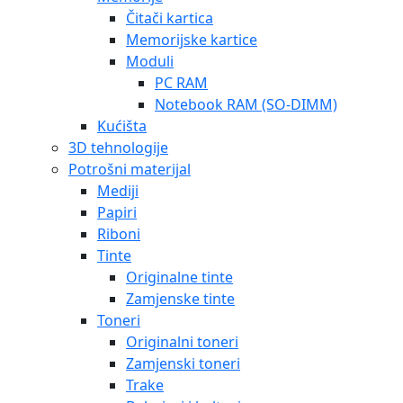
Čitači kartica
Memorijske kartice
Moduli
PC RAM
Notebook RAM (SO-DIMM)
Kućišta
3D tehnologije
Potrošni materijal
Mediji
Papiri
Riboni
Tinte
Originalne tinte
Zamjenske tinte
Toneri
Originalni toneri
Zamjenski toneri
Trake