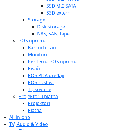
SSD M.2 SATA
SSD externi
Storage
Disk storage
NAS, SAN, tape
POS oprema
Barkod čitači
Monitori
Periferna POS oprema
Pisači
POS PDA uređaji
POS sustavi
Tipkovnice
Projektori i platna
Projektori
Platna
All-in-one
TV, Audio & Video