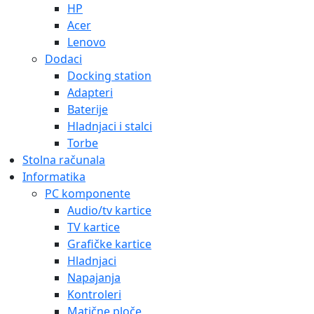
HP
Acer
Lenovo
Dodaci
Docking station
Adapteri
Baterije
Hladnjaci i stalci
Torbe
Stolna računala
Informatika
PC komponente
Audio/tv kartice
TV kartice
Grafičke kartice
Hladnjaci
Napajanja
Kontroleri
Matične ploče