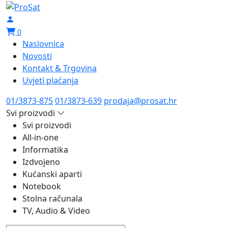
0
Naslovnica
Novosti
Kontakt & Trgovina
Uvjeti plaćanja
01/3873-875
01/3873-639
prodaja@prosat.hr
Svi proizvodi
Svi proizvodi
All-in-one
Informatika
Izdvojeno
Kućanski aparti
Notebook
Stolna računala
TV, Audio & Video