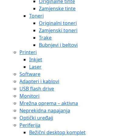
Originalne tinte
Zamjenske tinte
Toneri
Originalni toneri
Zamjenski toneri
Trake
Bubnjevi i beltovi
Printeri
Inkjet
Laser
Software
Adapteri i kablovi
USB flash drive
Monitori
Mrežna oprema – aktivna
Neprekidna napajanja
Optički uređaji
Periferija
Bežični desktop komplet