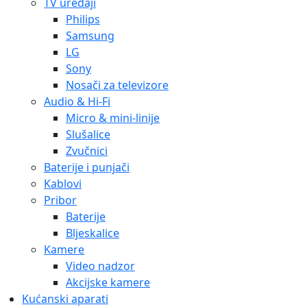
TV uređaji
Philips
Samsung
LG
Sony
Nosači za televizore
Audio & Hi-Fi
Micro & mini-linije
Slušalice
Zvučnici
Baterije i punjači
Kablovi
Pribor
Baterije
Bljeskalice
Kamere
Video nadzor
Akcijske kamere
Kućanski aparati