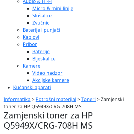
Audio & Hi-Fi
Micro & mini-linije
Slušalice
Zvučnici
Baterije i punjači
Kablovi
Pribor
Baterije
Bljeskalice
Kamere
Video nadzor
Akcijske kamere
Kućanski aparati
Informatika
>
Potrošni materijal
>
Toneri
> Zamjenski
toner za HP Q5949X/CRG-708H MS
Zamjenski toner za HP
Q5949X/CRG-708H MS