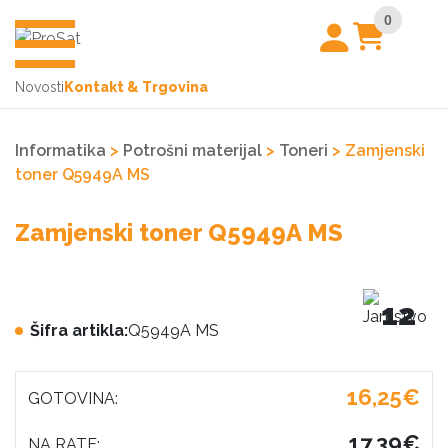
0
Novosti
Kontakt & Trgovina
Informatika
>
Potrošni materijal
>
Toneri
> Zamjenski
toner Q5949A MS
Zamjenski toner Q5949A MS
12
Šifra artikla:
Q5949A MS
16,25€
GOTOVINA:
17,39€
NA RATE: