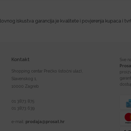
ovnog iskustva garancija je kvalitete i povjerenja kupaca i tvr
Kontakt
Sve n
Prosa
Shopping centar Prečko (istočni ulaz),
proiz
garant
Slavenskog 1,
dostu
10000 Zagreb
01 3873 875
01 3873 639
e-mail:
prodaja@prosat.hr