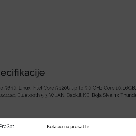
ecifikacije
o 5640, Linux, Intel Core 5 120U up to 5.0 GHz Core 10, 16GB,
02.11ax, Bluetooth 5.3, WLAN, Backlit KB, Boja Siva, 1x Thund
vezani proizvodi
Kolačići na prosat.hr