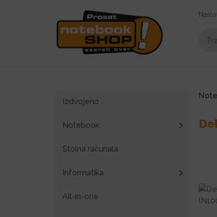
Naslo
Not
Izdvojeno
De
Notebook
Stolna računala
Informatika
All-in-one