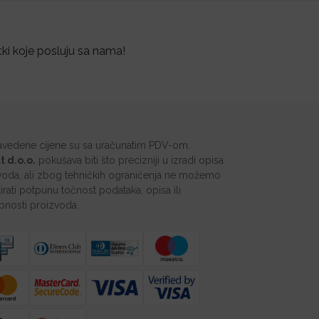
tki koje posluju sa nama!
avedene cijene su sa uračunatim PDV-om.
t d.o.o.
pokušava biti što precizniji u izradi opisa
voda, ali zbog tehničkih ograničenja ne možemo
irati potpunu točnost podataka, opisa ili
pnosti proizvoda.