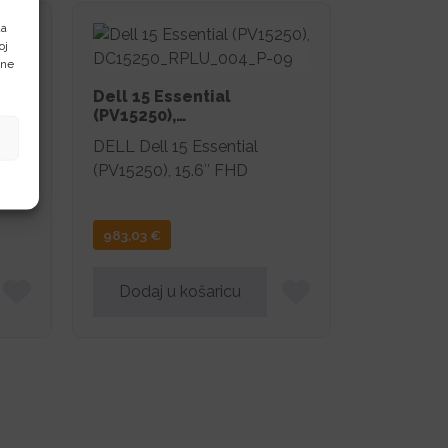
i
da
oj
ene
4Y-
Dell 15 Essential
(PV15250),
0),
DC15250_RPLU_004_P-09
DELL Dell 15 Essential
(PV15250), 15.6″ FHD
983,03
€
Dodaj u košaricu