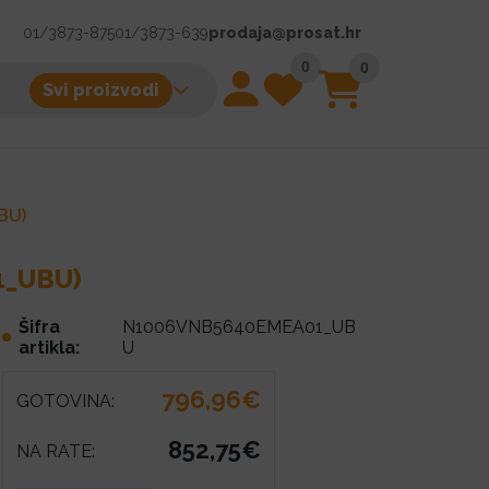
01/3873-875
01/3873-639
prodaja@prosat.hr
0
0
Svi proizvodi
BU)
1_UBU)
Šifra
N1006VNB5640EMEA01_UB
artikla:
U
796,96€
GOTOVINA:
852,75€
NA RATE: