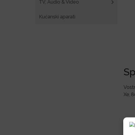
TV, Audio & Video
Kućanski aparati
Sp
Vostr
Xe, 8
Po