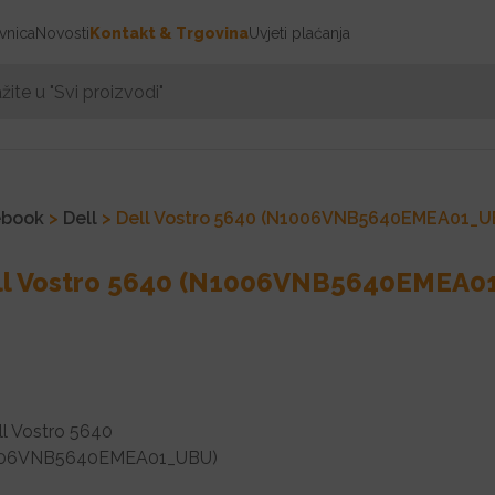
vnica
Novosti
Kontakt & Trgovina
Uvjeti plaćanja
ebook
>
Dell
> Dell Vostro 5640 (N1006VNB5640EMEA01_U
ll Vostro 5640 (N1006VNB5640EMEA0