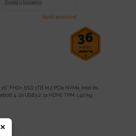
Dodaj u košaricu
Ispiši proizvod
36
 16″ FHD+, SSD 1TB M.2 PCIe NVMe, Intel Iris
erbolt 4, 2x USB3.2, 1x HDMI, TPM, 1.90 kg