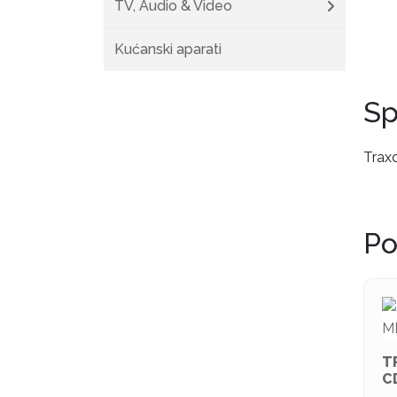
TV, Audio & Video
Kućanski aparati
Sp
Traxd
Po
T
C