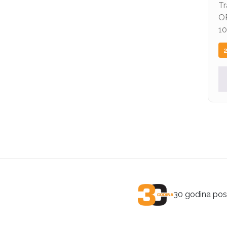
T
O
10
30 godina posl