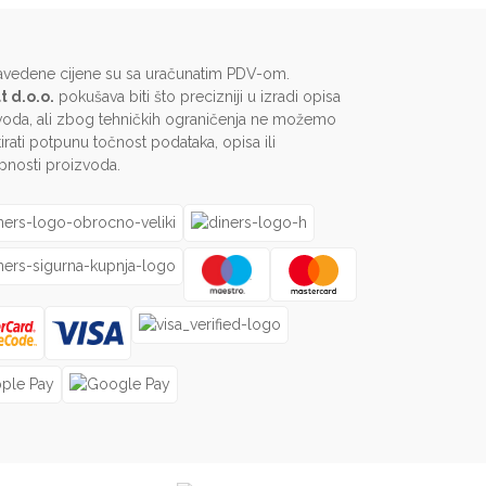
avedene cijene su sa uračunatim PDV-om.
t d.o.o.
pokušava biti što precizniji u izradi opisa
voda, ali zbog tehničkih ograničenja ne možemo
irati potpunu točnost podataka, opisa ili
pnosti proizvoda.