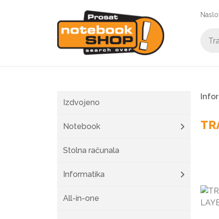
Naslo
Info
Izdvojeno
TR
Notebook
Stolna računala
Informatika
All-in-one