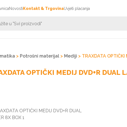
vnica
Novosti
Kontakt & Trgovina
Uvjeti plaćanja
rmatika
>
Potrošni materijal
>
Mediji
> TRAXDATA OPTIČKI 
AXDATA OPTIČKI MEDIJ DVD+R DUAL L