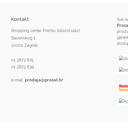
Kontakt
Sve n
Prosa
Shopping centar Prečko (istočni ulaz),
proiz
garant
Slavenskog 1,
dostu
10000 Zagreb
01 3873 875
01 3873 639
e-mail:
prodaja@prosat.hr