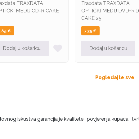
raxdata TRAXDATA
Traxdata TRAXDATA
PTIČKI MEDIJ CD-R CAKE
OPTIČKI MEDIJ DVD+R 1
CAKE 25
2,85
€
7,35
€
Dodaj u košaricu
Dodaj u košaricu
Pogledajte sve
ovnog iskustva garancija je kvalitete i povjerenja kupaca i tvr