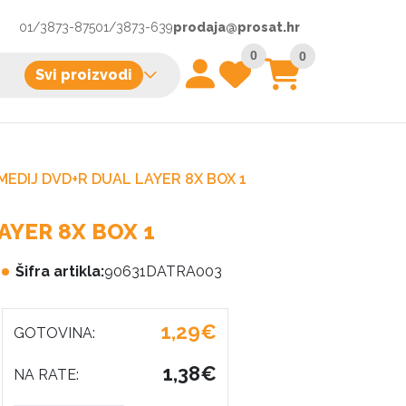
01/3873-875
01/3873-639
prodaja@prosat.hr
0
0
Svi proizvodi
MEDIJ DVD+R DUAL LAYER 8X BOX 1
AYER 8X BOX 1
Šifra artikla:
90631DATRA003
1,29€
GOTOVINA:
1,38€
NA RATE: