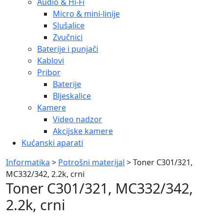
Audio & Hi-Fi
Micro & mini-linije
Slušalice
Zvučnici
Baterije i punjači
Kablovi
Pribor
Baterije
Bljeskalice
Kamere
Video nadzor
Akcijske kamere
Kućanski aparati
Informatika
>
Potrošni materijal
> Toner C301/321,
MC332/342, 2.2k, crni
Toner C301/321, MC332/342,
2.2k, crni