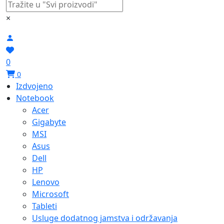
×
0
0
Izdvojeno
Notebook
Acer
Gigabyte
MSI
Asus
Dell
HP
Lenovo
Microsoft
Tableti
Usluge dodatnog jamstva i održavanja