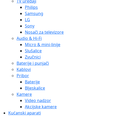
TV uređaji
Philips
Samsung
LG
Sony
Nosači za televizore
Audio & Hi-Fi
Micro & mini-linije
Slušalice
Zvučnici
Baterije i punjači
Kablovi
Pribor
Baterije
Bljeskalice
Kamere
Video nadzor
Akcijske kamere
Kućanski aparati