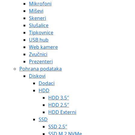
Mikrofoni
Miševi
Skeneri
Slušalice
Tipkovnice
USB hub
Web kamere
Zvučnici
Prezenteri
Pohrana podataka
Diskovi
Dodaci
HDD
HDD 3.5″
HDD 2.5″
HDD Externi
SSD
SSD 2.5″
SSD M.2 NVMe