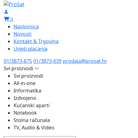
0
Naslovnica
Novosti
Kontakt & Trgovina
Uvjeti plaćanja
01/3873-875
01/3873-639
prodaja@prosat.hr
Svi proizvodi
Svi proizvodi
All-in-one
Informatika
Izdvojeno
Kućanski aparti
Notebook
Stolna računala
TV, Audio & Video