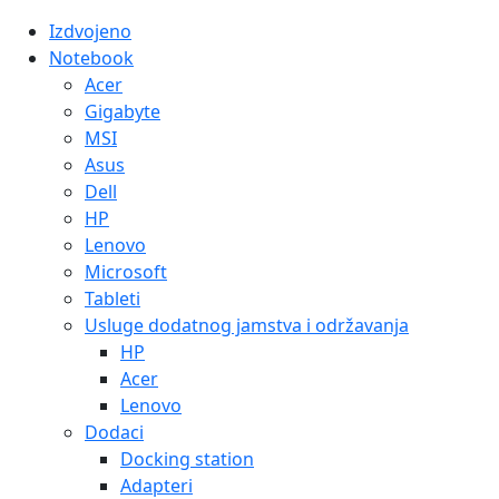
Izdvojeno
Notebook
Acer
Gigabyte
MSI
Asus
Dell
HP
Lenovo
Microsoft
Tableti
Usluge dodatnog jamstva i održavanja
HP
Acer
Lenovo
Dodaci
Docking station
Adapteri