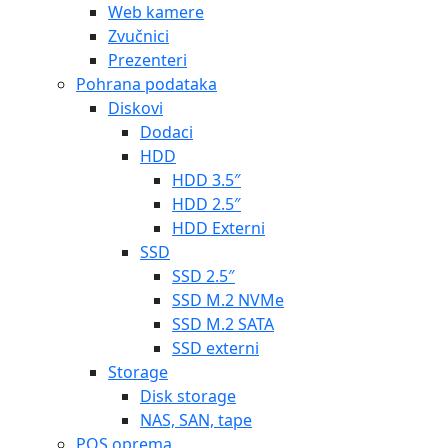
Web kamere
Zvučnici
Prezenteri
Pohrana podataka
Diskovi
Dodaci
HDD
HDD 3.5″
HDD 2.5″
HDD Externi
SSD
SSD 2.5″
SSD M.2 NVMe
SSD M.2 SATA
SSD externi
Storage
Disk storage
NAS, SAN, tape
POS oprema