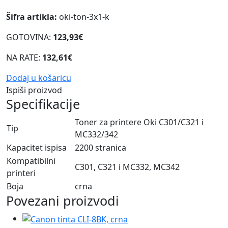
Šifra artikla:
oki-ton-3x1-k
GOTOVINA:
123,93€
NA RATE:
132,61€
Dodaj u košaricu
Ispiši proizvod
Specifikacije
Toner za printere Oki C301/C321 i
Tip
MC332/342
Kapacitet ispisa
2200 stranica
Kompatibilni
C301, C321 i MC332, MC342
printeri
Boja
crna
Povezani proizvodi