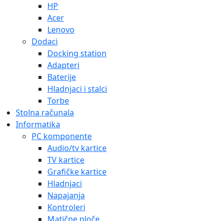
HP
Acer
Lenovo
Dodaci
Docking station
Adapteri
Baterije
Hladnjaci i stalci
Torbe
Stolna računala
Informatika
PC komponente
Audio/tv kartice
TV kartice
Grafičke kartice
Hladnjaci
Napajanja
Kontroleri
Matične ploče