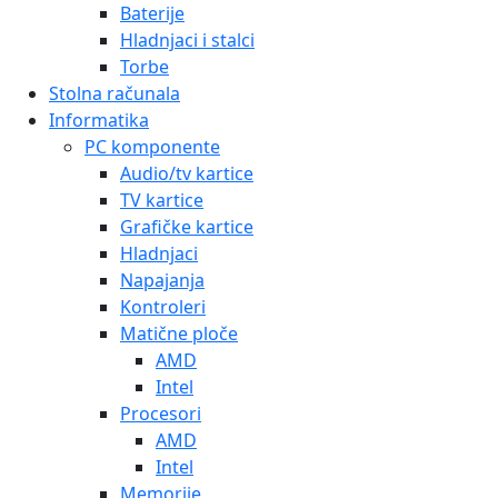
Baterije
Hladnjaci i stalci
Torbe
Stolna računala
Informatika
PC komponente
Audio/tv kartice
TV kartice
Grafičke kartice
Hladnjaci
Napajanja
Kontroleri
Matične ploče
AMD
Intel
Procesori
AMD
Intel
Memorije