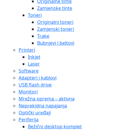
Originalne tinte
Zamjenske tinte
Toneri
Originalni toneri
Zamjenski toneri
Trake
Bubnjevi i beltovi
Printeri
Inkjet
Laser
Software
Adapteri i kablovi
USB flash drive
Monitori
Mrežna oprema – aktivna
Neprekidna napajanja
Optički uređaji
Periferija
Bežični desktop komplet