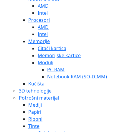
AMD
Intel
Procesori
AMD
Intel
Memorije
Čitači kartica
Memorijske kartice
Moduli
PC RAM
Notebook RAM (SO-DIMM)
Kućišta
3D tehnologije
Potrošni materijal
Mediji
Papiri
Riboni
Tinte