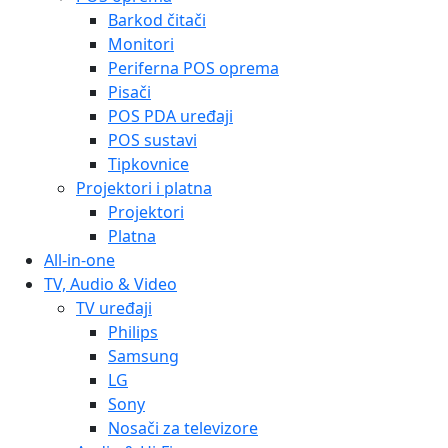
Barkod čitači
Monitori
Periferna POS oprema
Pisači
POS PDA uređaji
POS sustavi
Tipkovnice
Projektori i platna
Projektori
Platna
All-in-one
TV, Audio & Video
TV uređaji
Philips
Samsung
LG
Sony
Nosači za televizore