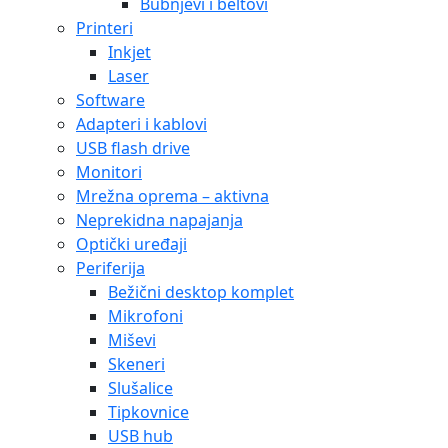
Bubnjevi i beltovi
Printeri
Inkjet
Laser
Software
Adapteri i kablovi
USB flash drive
Monitori
Mrežna oprema – aktivna
Neprekidna napajanja
Optički uređaji
Periferija
Bežični desktop komplet
Mikrofoni
Miševi
Skeneri
Slušalice
Tipkovnice
USB hub