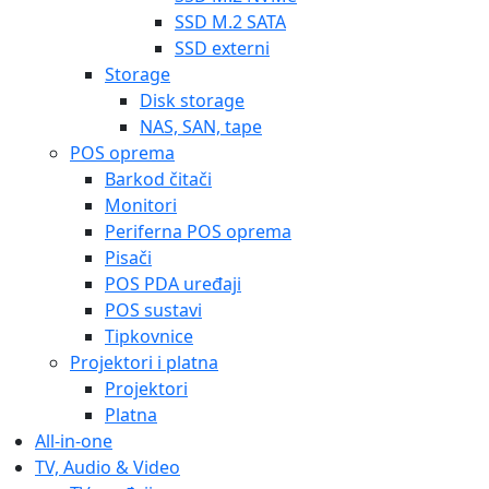
SSD M.2 SATA
SSD externi
Storage
Disk storage
NAS, SAN, tape
POS oprema
Barkod čitači
Monitori
Periferna POS oprema
Pisači
POS PDA uređaji
POS sustavi
Tipkovnice
Projektori i platna
Projektori
Platna
All-in-one
TV, Audio & Video