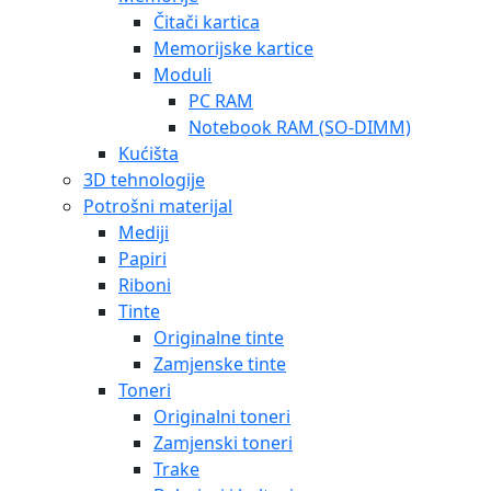
Čitači kartica
Memorijske kartice
Moduli
PC RAM
Notebook RAM (SO-DIMM)
Kućišta
3D tehnologije
Potrošni materijal
Mediji
Papiri
Riboni
Tinte
Originalne tinte
Zamjenske tinte
Toneri
Originalni toneri
Zamjenski toneri
Trake