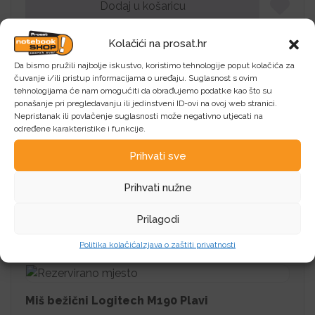
Dodaj u košaricu
Kolačići na prosat.hr
Da bismo pružili najbolje iskustvo, koristimo tehnologije poput kolačića za
čuvanje i/ili pristup informacijama o uređaju. Suglasnost s ovim
tehnologijama će nam omogućiti da obrađujemo podatke kao što su
Miš bežični Logitech M280
ponašanje pri pregledavanju ili jedinstveni ID-ovi na ovoj web stranici.
Nepristanak ili povlačenje suglasnosti može negativno utjecati na
Logitech Miš bežični Logitech M280
određene karakteristike i funkcije.
Prihvati sve
24,96
€
Prihvati nužne
Dodaj u košaricu
Prilagodi
Politika kolačića
Izjava o zaštiti privatnosti
Miš bežični Logitech M190 Plavi