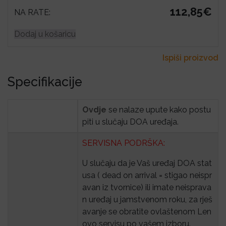
112,85€
NA RATE:
Dodaj u košaricu
Ispiši proizvod
Specifikacije
Ovdje
se nalaze upute kako postu
piti u slučaju DOA uređaja.
SERVISNA PODRŠKA:
U slučaju da je Vaš uređaj DOA stat
usa ( dead on arrival = stigao neispr
avan iz tvornice) ili imate neisprava
n uređaj u jamstvenom roku, za rješ
avanje se obratite ovlaštenom Len
ovo servisu po vašem izboru.