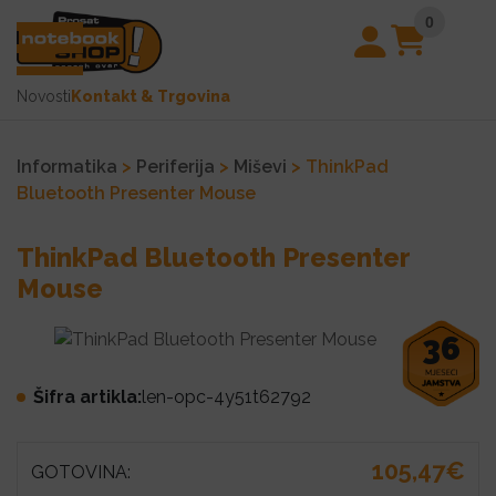
0
Novosti
Kontakt & Trgovina
Informatika
>
Periferija
>
Miševi
> ThinkPad
Bluetooth Presenter Mouse
ThinkPad Bluetooth Presenter
Mouse
36
Šifra artikla:
len-opc-4y51t62792
105,47€
GOTOVINA: