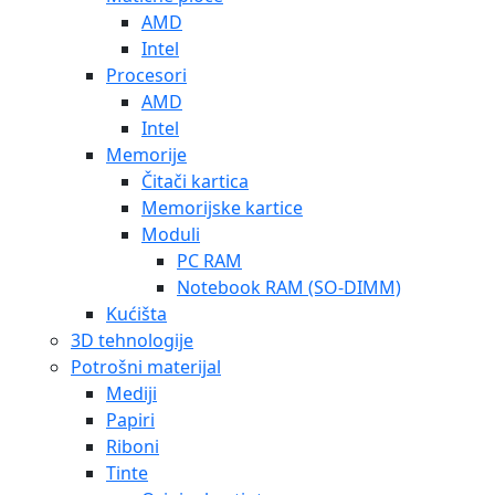
AMD
Intel
Procesori
AMD
Intel
Memorije
Čitači kartica
Memorijske kartice
Moduli
PC RAM
Notebook RAM (SO-DIMM)
Kućišta
3D tehnologije
Potrošni materijal
Mediji
Papiri
Riboni
Tinte