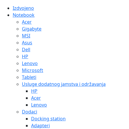
Izdvojeno
Notebook
Acer
Gigabyte
MSI
Asus
Dell
HP
Lenovo
Microsoft
Tableti
Usluge dodatnog jamstva i održavanja
HP
Acer
Lenovo
Dodaci
Docking station
Adapteri