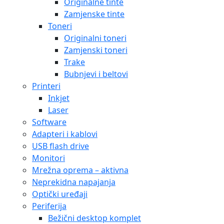
Originalne tinte
Zamjenske tinte
Toneri
Originalni toneri
Zamjenski toneri
Trake
Bubnjevi i beltovi
Printeri
Inkjet
Laser
Software
Adapteri i kablovi
USB flash drive
Monitori
Mrežna oprema – aktivna
Neprekidna napajanja
Optički uređaji
Periferija
Bežični desktop komplet