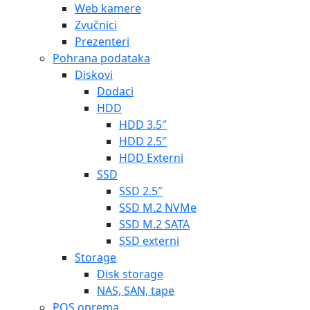
Web kamere
Zvučnici
Prezenteri
Pohrana podataka
Diskovi
Dodaci
HDD
HDD 3.5″
HDD 2.5″
HDD Externi
SSD
SSD 2.5″
SSD M.2 NVMe
SSD M.2 SATA
SSD externi
Storage
Disk storage
NAS, SAN, tape
POS oprema