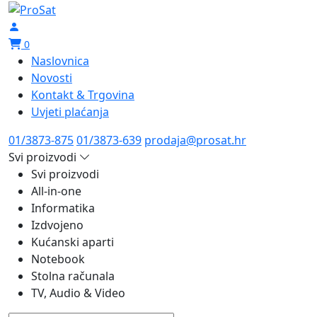
0
Naslovnica
Novosti
Kontakt & Trgovina
Uvjeti plaćanja
01/3873-875
01/3873-639
prodaja@prosat.hr
Svi proizvodi
Svi proizvodi
All-in-one
Informatika
Izdvojeno
Kućanski aparti
Notebook
Stolna računala
TV, Audio & Video