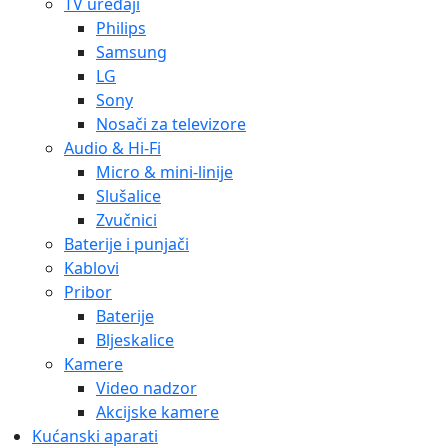
TV uređaji
Philips
Samsung
LG
Sony
Nosači za televizore
Audio & Hi-Fi
Micro & mini-linije
Slušalice
Zvučnici
Baterije i punjači
Kablovi
Pribor
Baterije
Bljeskalice
Kamere
Video nadzor
Akcijske kamere
Kućanski aparati