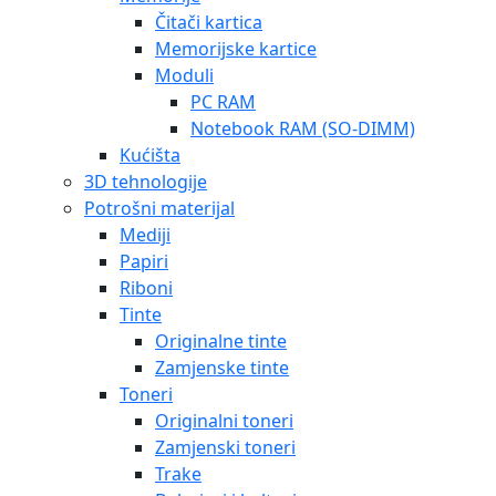
Čitači kartica
Memorijske kartice
Moduli
PC RAM
Notebook RAM (SO-DIMM)
Kućišta
3D tehnologije
Potrošni materijal
Mediji
Papiri
Riboni
Tinte
Originalne tinte
Zamjenske tinte
Toneri
Originalni toneri
Zamjenski toneri
Trake