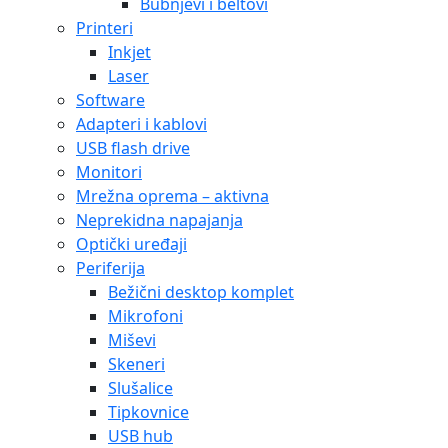
Bubnjevi i beltovi
Printeri
Inkjet
Laser
Software
Adapteri i kablovi
USB flash drive
Monitori
Mrežna oprema – aktivna
Neprekidna napajanja
Optički uređaji
Periferija
Bežični desktop komplet
Mikrofoni
Miševi
Skeneri
Slušalice
Tipkovnice
USB hub