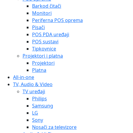
Barkod čitači
Monitori
Periferna POS oprema
Pisači
POS PDA uređaji
POS sustavi
Tipkovnice
Projektori i platna
Projektori
Platna
All-in-one
TV, Audio & Video
TV uređaji
Philips
Samsung
LG
Sony
Nosači za televizore