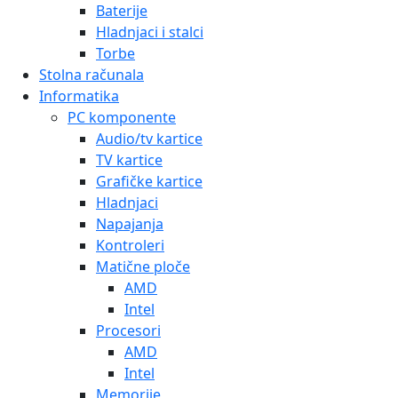
Baterije
Hladnjaci i stalci
Torbe
Stolna računala
Informatika
PC komponente
Audio/tv kartice
TV kartice
Grafičke kartice
Hladnjaci
Napajanja
Kontroleri
Matične ploče
AMD
Intel
Procesori
AMD
Intel
Memorije