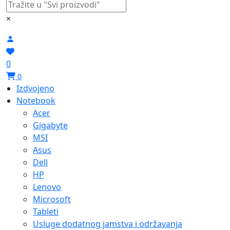
×
0
0
Izdvojeno
Notebook
Acer
Gigabyte
MSI
Asus
Dell
HP
Lenovo
Microsoft
Tableti
Usluge dodatnog jamstva i održavanja