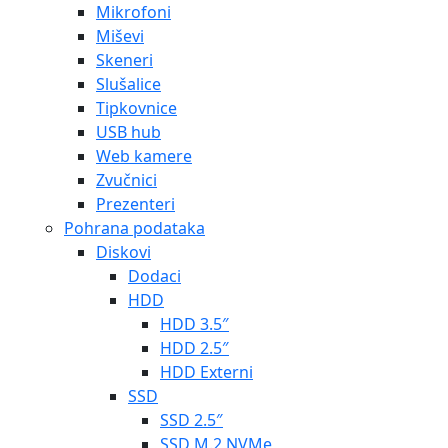
Mikrofoni
Miševi
Skeneri
Slušalice
Tipkovnice
USB hub
Web kamere
Zvučnici
Prezenteri
Pohrana podataka
Diskovi
Dodaci
HDD
HDD 3.5″
HDD 2.5″
HDD Externi
SSD
SSD 2.5″
SSD M.2 NVMe