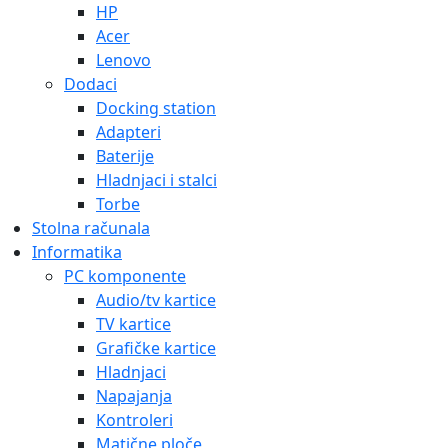
HP
Acer
Lenovo
Dodaci
Docking station
Adapteri
Baterije
Hladnjaci i stalci
Torbe
Stolna računala
Informatika
PC komponente
Audio/tv kartice
TV kartice
Grafičke kartice
Hladnjaci
Napajanja
Kontroleri
Matične ploče