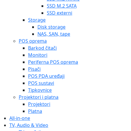
SSD M.2 SATA
SSD externi
Storage
Disk storage
NAS, SAN, tape
POS oprema
Barkod čitači
Monitori
Periferna POS oprema
Pisači
POS PDA uređaji
POS sustavi
Tipkovnice
Projektori i platna
Projektori
Platna
All-in-one
TV, Audio & Video