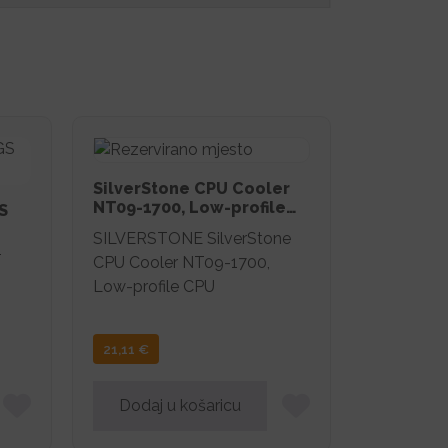
SilverStone CPU Cooler
NT09-1700, Low-profile
S
CPU
SILVERSTONE SilverStone
T
CPU Cooler NT09-1700,
Low-profile CPU
21,11
€
Dodaj u košaricu