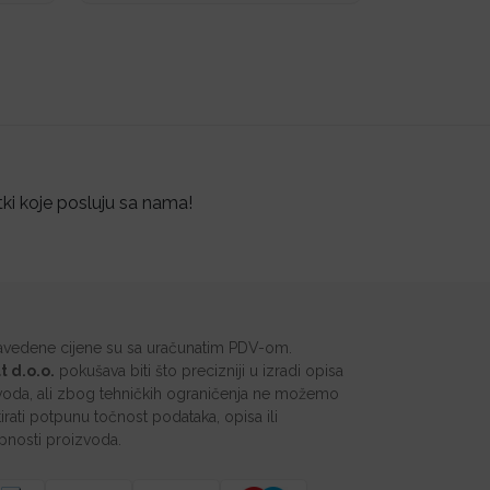
tki koje posluju sa nama!
avedene cijene su sa uračunatim PDV-om.
t d.o.o.
pokušava biti što precizniji u izradi opisa
voda, ali zbog tehničkih ograničenja ne možemo
irati potpunu točnost podataka, opisa ili
pnosti proizvoda.