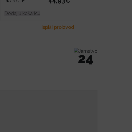
44,93€
NA RATE:
Dodaj u košaricu
Ispiši proizvod
24