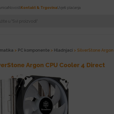
vnica
Novosti
Kontakt & Trgovina
Uvjeti plaćanja
rmatika
>
PC komponente
>
Hladnjaci
> SilverStone Argon
verStone Argon CPU Cooler 4 Direct