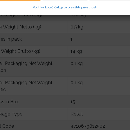
anty validation Criteria
Serial Number
Politika kolačića
Izjava o zaštiti privatnosti
k Weight Brutto (kg)
0.82 kg
k Weight Netto (kg)
0.5 kg
ces in pack
1
 Weight Brutto (kg)
14 kg
ail Packaging Net Weight 
0.1 kg
ton
ail Packaging Net Weight 
0.1 kg
tic
ks in Box
15
kage Type
Retail
 Code
4710679812502