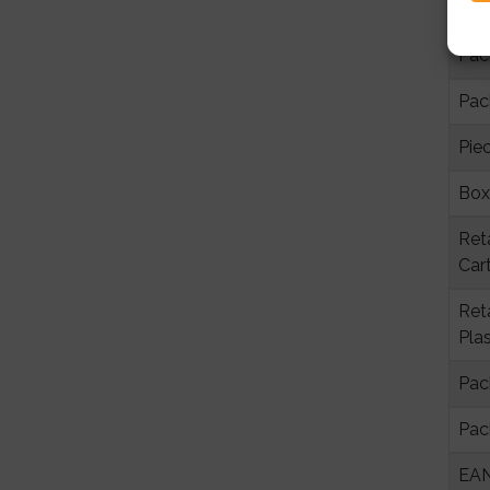
Warr
Pac
Pac
Pie
Box
Ret
Car
Ret
Plas
Pac
Pac
EAN