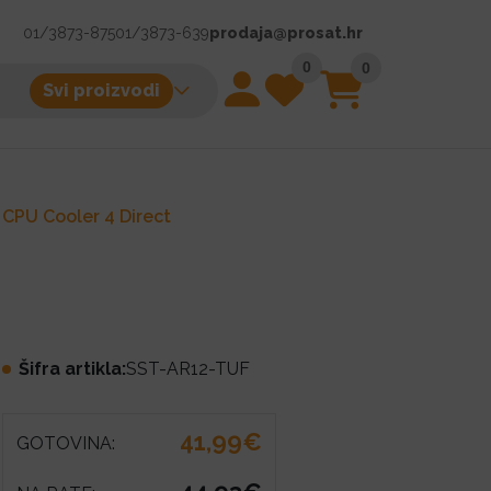
01/3873-875
01/3873-639
prodaja@prosat.hr
0
0
Svi proizvodi
 CPU Cooler 4 Direct
Šifra artikla:
SST-AR12-TUF
41,99€
GOTOVINA: