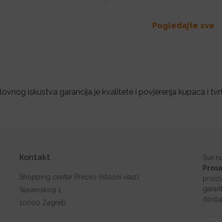
Pogledajte sve
ovnog iskustva garancija je kvalitete i povjerenja kupaca i tvr
Kontakt
Sve n
Prosa
Shopping centar Prečko (istočni ulaz),
proiz
garant
Slavenskog 1,
dostu
10000 Zagreb