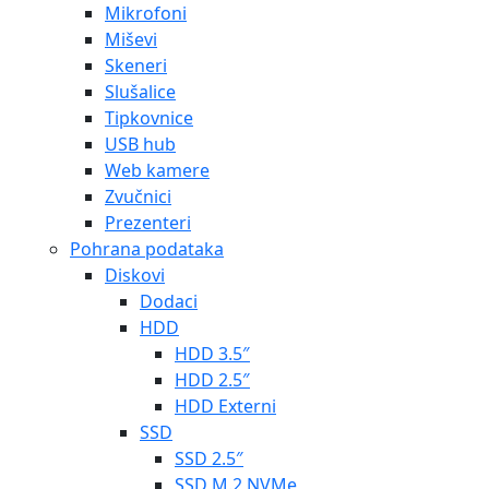
Mikrofoni
Miševi
Skeneri
Slušalice
Tipkovnice
USB hub
Web kamere
Zvučnici
Prezenteri
Pohrana podataka
Diskovi
Dodaci
HDD
HDD 3.5″
HDD 2.5″
HDD Externi
SSD
SSD 2.5″
SSD M.2 NVMe