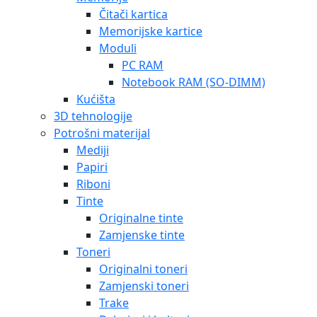
Čitači kartica
Memorijske kartice
Moduli
PC RAM
Notebook RAM (SO-DIMM)
Kućišta
3D tehnologije
Potrošni materijal
Mediji
Papiri
Riboni
Tinte
Originalne tinte
Zamjenske tinte
Toneri
Originalni toneri
Zamjenski toneri
Trake