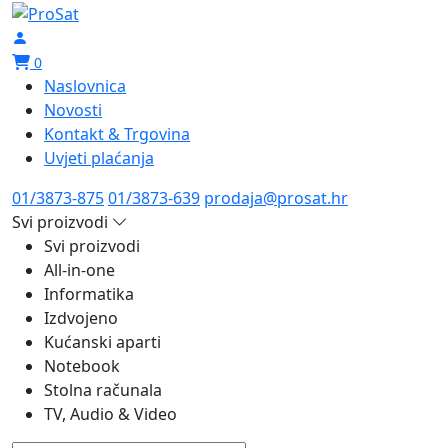
0
Naslovnica
Novosti
Kontakt & Trgovina
Uvjeti plaćanja
01/3873-875
01/3873-639
prodaja@prosat.hr
Svi proizvodi
Svi proizvodi
All-in-one
Informatika
Izdvojeno
Kućanski aparti
Notebook
Stolna računala
TV, Audio & Video