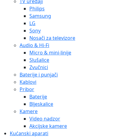
TV uređaji
Philips
Samsung
LG
Sony
Nosači za televizore
Audio & Hi-Fi
Micro & mini-linije
Slušalice
Zvučnici
Baterije i punjači
Kablovi
Pribor
Baterije
Bljeskalice
Kamere
Video nadzor
Akcijske kamere
Kućanski aparati