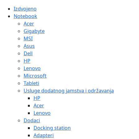
Izdvojeno
Notebook
Acer
Gigabyte
MSI
Asus
Dell
HP
Lenovo
Microsoft
Tableti
Usluge dodatnog jamstva i održavanja
HP
Acer
Lenovo
Dodaci
Docking station
Adapteri