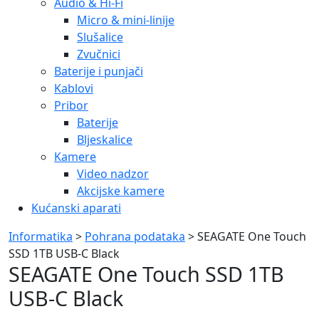
Audio & Hi-Fi
Micro & mini-linije
Slušalice
Zvučnici
Baterije i punjači
Kablovi
Pribor
Baterije
Bljeskalice
Kamere
Video nadzor
Akcijske kamere
Kućanski aparati
Informatika
>
Pohrana podataka
> SEAGATE One Touch
SSD 1TB USB-C Black
SEAGATE One Touch SSD 1TB
USB-C Black