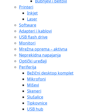
Bubnjevi i beltovi
Printeri
Inkjet
Laser
Software
Adapteri i kablovi
USB flash drive
Monitori
Mrežna oprema – aktivna
Neprekidna napajanja
Optički uređaji
Periferija
Bežični desktop komplet
Mikrofoni
Miševi
Skeneri
Slušalice
Tipkovnice
USB hub