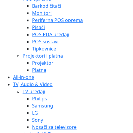
Barkod čitači
Monitori
Periferna POS oprema
Pisači
POS PDA uređaji
POS sustavi
Tipkovnice
Projektori i platna
Projektori
Platna
All-in-one
TV, Audio & Video
TV uređaji
Philips
Samsung
LG
Sony
Nosači za televizore