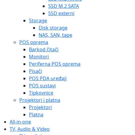
SSD M.2 SATA
SSD externi
Storage
Disk storage
NAS, SAN, tape
POS oprema
Barkod čitači
Monitori
Periferna POS oprema
Pisači
POS PDA uređaji
POS sustavi
Tipkovnice
Projektori i platna
Projektori
Platna
All-in-one
TV, Audio & Video