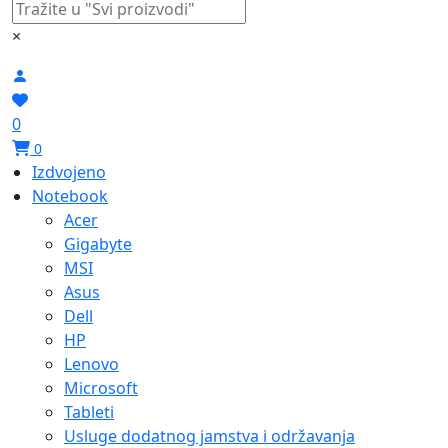
×
0
0
Izdvojeno
Notebook
Acer
Gigabyte
MSI
Asus
Dell
HP
Lenovo
Microsoft
Tableti
Usluge dodatnog jamstva i održavanja