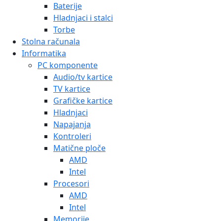
Baterije
Hladnjaci i stalci
Torbe
Stolna računala
Informatika
PC komponente
Audio/tv kartice
TV kartice
Grafičke kartice
Hladnjaci
Napajanja
Kontroleri
Matične ploče
AMD
Intel
Procesori
AMD
Intel
Memorije