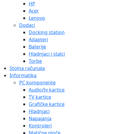
HP
Acer
Lenovo
Dodaci
Docking station
Adapteri
Baterije
Hladnjaci i stalci
Torbe
Stolna računala
Informatika
PC komponente
Audio/tv kartice
TV kartice
Grafičke kartice
Hladnjaci
Napajanja
Kontroleri
Matične ploče