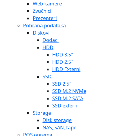
Web kamere
Zvučnici
Prezenteri
Pohrana podataka
Diskovi
Dodaci
HDD
HDD 3.5″
HDD 2.5″
HDD Externi
SSD
SSD 2.5″
SSD M.2 NVMe
SSD M.2 SATA
SSD externi
Storage
Disk storage
NAS, SAN, tape
POS oprema