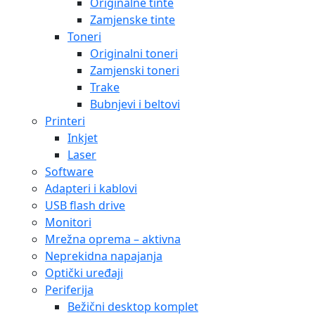
Originalne tinte
Zamjenske tinte
Toneri
Originalni toneri
Zamjenski toneri
Trake
Bubnjevi i beltovi
Printeri
Inkjet
Laser
Software
Adapteri i kablovi
USB flash drive
Monitori
Mrežna oprema – aktivna
Neprekidna napajanja
Optički uređaji
Periferija
Bežični desktop komplet