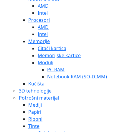
AMD
Intel
Procesori
AMD
Intel
Memorije
Čitači kartica
Memorijske kartice
Moduli
PC RAM
Notebook RAM (SO-DIMM)
Kućišta
3D tehnologije
Potrošni materijal
Mediji
Papiri
Riboni
Tinte