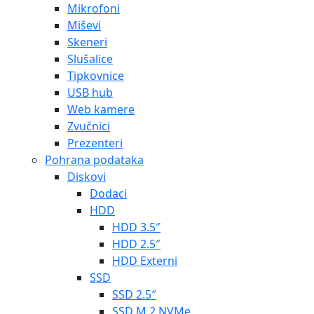
Mikrofoni
Miševi
Skeneri
Slušalice
Tipkovnice
USB hub
Web kamere
Zvučnici
Prezenteri
Pohrana podataka
Diskovi
Dodaci
HDD
HDD 3.5″
HDD 2.5″
HDD Externi
SSD
SSD 2.5″
SSD M.2 NVMe