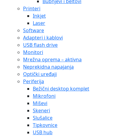
Bubnjevi i beltovi
Printeri
Inkjet
Laser
Software
Adapteri i kablovi
USB flash drive
Monitori
Mrežna oprema – aktivna
Neprekidna napajanja
Optički uređaji
Periferija
Bežični desktop komplet
Mikrofoni
Miševi
Skeneri
Slušalice
Tipkovnice
USB hub