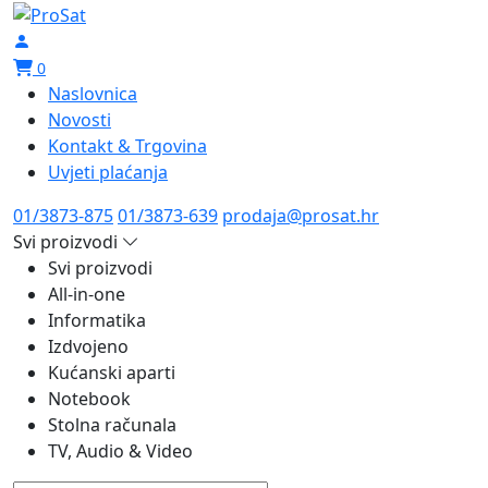
0
Naslovnica
Novosti
Kontakt & Trgovina
Uvjeti plaćanja
01/3873-875
01/3873-639
prodaja@prosat.hr
Svi proizvodi
Svi proizvodi
All-in-one
Informatika
Izdvojeno
Kućanski aparti
Notebook
Stolna računala
TV, Audio & Video