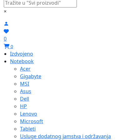
×
0
0
Izdvojeno
Notebook
Acer
Gigabyte
MSI
Asus
Dell
HP
Lenovo
Microsoft
Tableti
Usluge dodatnog jamstva i održavanja