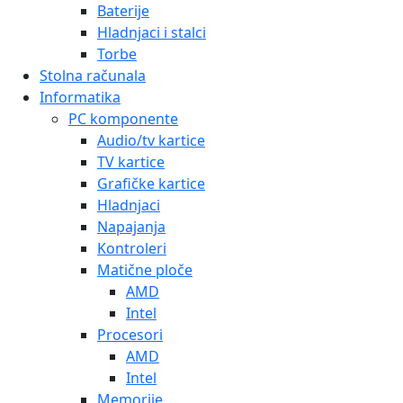
Baterije
Hladnjaci i stalci
Torbe
Stolna računala
Informatika
PC komponente
Audio/tv kartice
TV kartice
Grafičke kartice
Hladnjaci
Napajanja
Kontroleri
Matične ploče
AMD
Intel
Procesori
AMD
Intel
Memorije