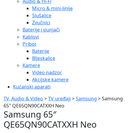
Audio & Hi-Fi
Micro & mini-linije
Slušalice
Zvučnici
Baterije i punjači
Kablovi
Pribor
Baterije
Bljeskalice
Kamere
Video nadzor
Akcijske kamere
Kućanski aparati
TV, Audio & Video
>
TV uređaji
>
Samsung
> Samsung
65″ QE65QN90CATXXH Neo
Samsung 65″
QE65QN90CATXXH Neo