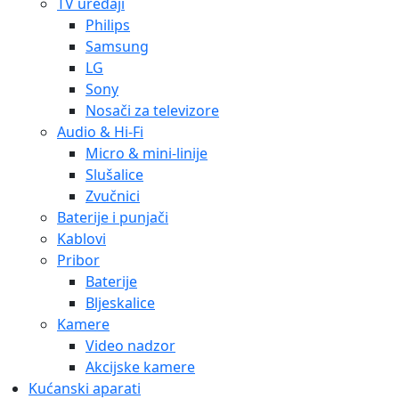
TV uređaji
Philips
Samsung
LG
Sony
Nosači za televizore
Audio & Hi-Fi
Micro & mini-linije
Slušalice
Zvučnici
Baterije i punjači
Kablovi
Pribor
Baterije
Bljeskalice
Kamere
Video nadzor
Akcijske kamere
Kućanski aparati