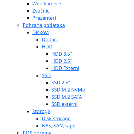
Web kamere
Zvučnici
Prezenteri
Pohrana podataka
Diskovi
Dodaci
HDD
HDD 3.5″
HDD 2.5″
HDD Externi
SSD
SSD 2.5″
SSD M.2 NVMe
SSD M.2 SATA
SSD externi
Storage
Disk storage
NAS, SAN, tape
POS oprema