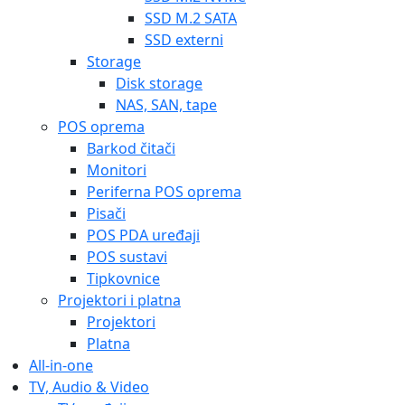
SSD M.2 SATA
SSD externi
Storage
Disk storage
NAS, SAN, tape
POS oprema
Barkod čitači
Monitori
Periferna POS oprema
Pisači
POS PDA uređaji
POS sustavi
Tipkovnice
Projektori i platna
Projektori
Platna
All-in-one
TV, Audio & Video