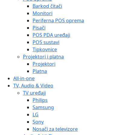
Barkod čitači
Monitori
Periferna POS oprema
Pisači
POS PDA uređaji
POS sustavi
Tipkovnice
Projektori i platna
Projektori
Platna
All-in-one
TV, Audio & Video
TV uređaji
Philips
Samsung
LG
Sony
Nosači za televizore