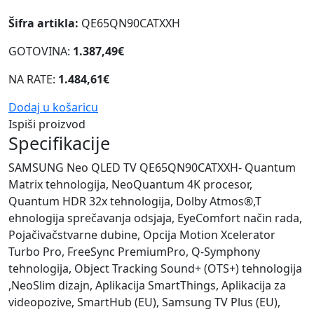
Šifra artikla:
QE65QN90CATXXH
GOTOVINA:
1.387,49€
NA RATE:
1.484,61€
Dodaj u košaricu
Ispiši proizvod
Specifikacije
SAMSUNG Neo QLED TV QE65QN90CATXXH- Quantum
Matrix tehnologija, NeoQuantum 4K procesor,
‎Quantum HDR 32x tehnologija, Dolby Atmos®,T
ehnologija sprečavanja odsjaja, EyeComfort način rada,
Pojačivačstvarne dubine, Opcija Motion Xcelerator
Turbo Pro, FreeSync PremiumPro, Q-Symphony
tehnologija, Object Tracking Sound+ (OTS+) tehnologija
,NeoSlim dizajn, Aplikacija SmartThings, Aplikacija za
videopozive, SmartHub (EU), Samsung TV Plus (EU),