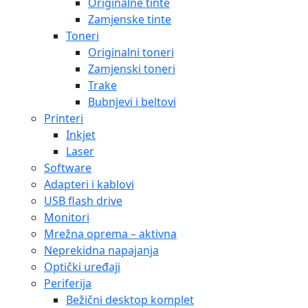
Originalne tinte
Zamjenske tinte
Toneri
Originalni toneri
Zamjenski toneri
Trake
Bubnjevi i beltovi
Printeri
Inkjet
Laser
Software
Adapteri i kablovi
USB flash drive
Monitori
Mrežna oprema – aktivna
Neprekidna napajanja
Optički uređaji
Periferija
Bežični desktop komplet