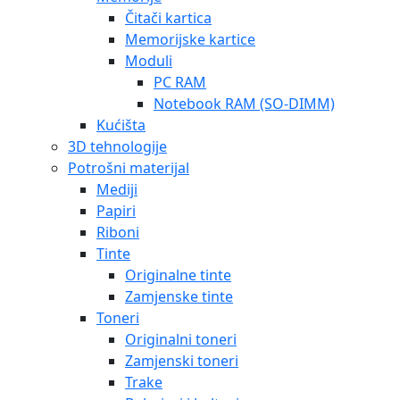
Čitači kartica
Memorijske kartice
Moduli
PC RAM
Notebook RAM (SO-DIMM)
Kućišta
3D tehnologije
Potrošni materijal
Mediji
Papiri
Riboni
Tinte
Originalne tinte
Zamjenske tinte
Toneri
Originalni toneri
Zamjenski toneri
Trake