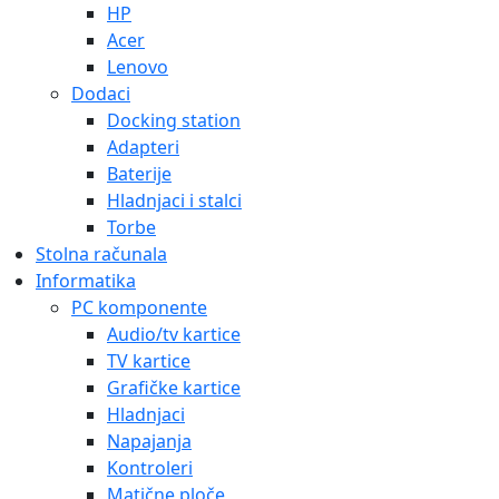
HP
Acer
Lenovo
Dodaci
Docking station
Adapteri
Baterije
Hladnjaci i stalci
Torbe
Stolna računala
Informatika
PC komponente
Audio/tv kartice
TV kartice
Grafičke kartice
Hladnjaci
Napajanja
Kontroleri
Matične ploče