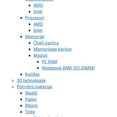
AMD
Intel
Procesori
AMD
Intel
Memorije
Čitači kartica
Memorijske kartice
Moduli
PC RAM
Notebook RAM (SO-DIMM)
Kućišta
3D tehnologije
Potrošni materijal
Mediji
Papiri
Riboni
Tinte