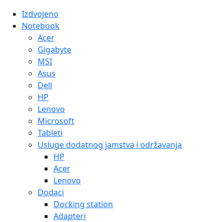
Izdvojeno
Notebook
Acer
Gigabyte
MSI
Asus
Dell
HP
Lenovo
Microsoft
Tableti
Usluge dodatnog jamstva i održavanja
HP
Acer
Lenovo
Dodaci
Docking station
Adapteri