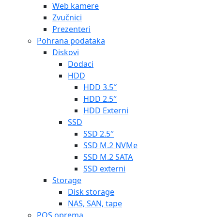
Web kamere
Zvučnici
Prezenteri
Pohrana podataka
Diskovi
Dodaci
HDD
HDD 3.5″
HDD 2.5″
HDD Externi
SSD
SSD 2.5″
SSD M.2 NVMe
SSD M.2 SATA
SSD externi
Storage
Disk storage
NAS, SAN, tape
POS oprema