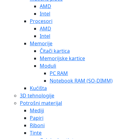
AMD
Intel
Procesori
AMD
Intel
Memorije
Čitači kartica
Memorijske kartice
Moduli
PC RAM
Notebook RAM (SO-DIMM)
Kućišta
3D tehnologije
Potrošni materijal
Mediji
Papiri
Riboni
Tinte