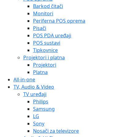
Barkod čitači
Monitori
Periferna POS oprema
Pisači
POS PDA uređaji
POS sustavi
Tipkovnice
Projektori i platna
Projektori
Platna
All-in-one
TV, Audio & Video
TV uređaji
Philips
Samsung
LG
Sony
Nosači za televizore