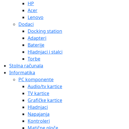
HP
Acer
Lenovo
Dodaci
Docking station
Adapteri
Baterije
Hladnjaci i stalci
Torbe
Stolna računala
Informatika
PC komponente
Audio/tv kartice
TV kartice
Grafičke kartice
Hladnjaci
Napajanja
Kontroleri
Matične ploče