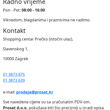
Radno vrijeme
Pon - Pet:
08:00 - 16:00
Viknedom, blagdanima i praznicima ne radimo.
Kontakt
Shopping centar Prečko (istočni ulaz),
Slavenskog 1,
10000 Zagreb
01 3873 875
01 3873 639
e-mail:
prodaja@prosat.hr
Sve navedene cijene su sa uračunatim PDV-om.
Prosat d.o.o.
pokušava biti što precizniji u izradi opisa