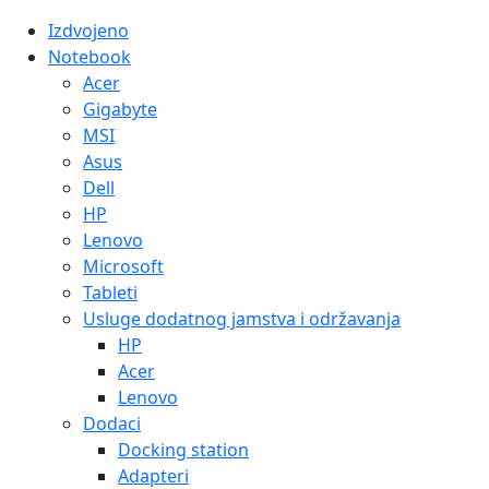
Izdvojeno
Notebook
Acer
Gigabyte
MSI
Asus
Dell
HP
Lenovo
Microsoft
Tableti
Usluge dodatnog jamstva i održavanja
HP
Acer
Lenovo
Dodaci
Docking station
Adapteri