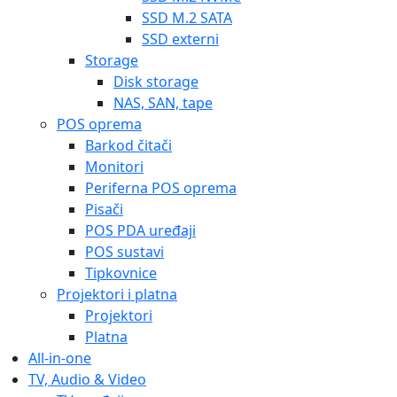
SSD M.2 SATA
SSD externi
Storage
Disk storage
NAS, SAN, tape
POS oprema
Barkod čitači
Monitori
Periferna POS oprema
Pisači
POS PDA uređaji
POS sustavi
Tipkovnice
Projektori i platna
Projektori
Platna
All-in-one
TV, Audio & Video