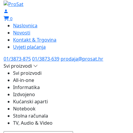
0
Naslovnica
Novosti
Kontakt & Trgovina
Uvjeti plaćanja
01/3873-875
01/3873-639
prodaja@prosat.hr
Svi proizvodi
Svi proizvodi
All-in-one
Informatika
Izdvojeno
Kućanski aparti
Notebook
Stolna računala
TV, Audio & Video