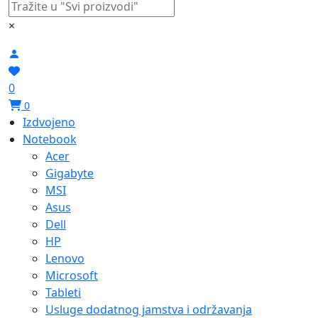
×
0
0
Izdvojeno
Notebook
Acer
Gigabyte
MSI
Asus
Dell
HP
Lenovo
Microsoft
Tableti
Usluge dodatnog jamstva i održavanja