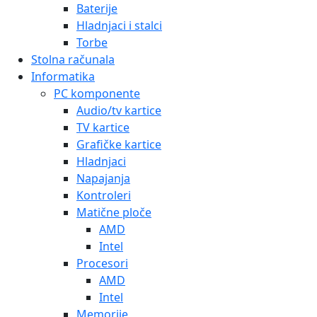
Baterije
Hladnjaci i stalci
Torbe
Stolna računala
Informatika
PC komponente
Audio/tv kartice
TV kartice
Grafičke kartice
Hladnjaci
Napajanja
Kontroleri
Matične ploče
AMD
Intel
Procesori
AMD
Intel
Memorije