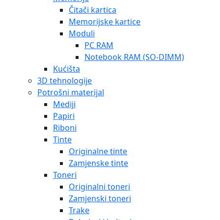
Čitači kartica
Memorijske kartice
Moduli
PC RAM
Notebook RAM (SO-DIMM)
Kućišta
3D tehnologije
Potrošni materijal
Mediji
Papiri
Riboni
Tinte
Originalne tinte
Zamjenske tinte
Toneri
Originalni toneri
Zamjenski toneri
Trake