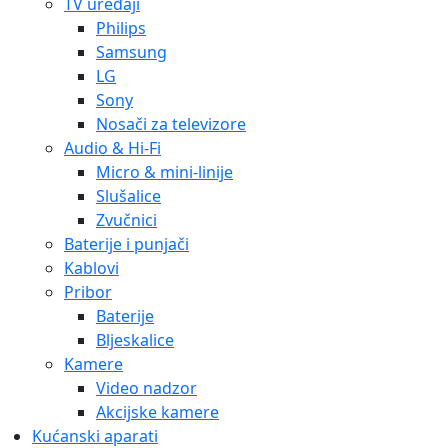
TV uređaji
Philips
Samsung
LG
Sony
Nosači za televizore
Audio & Hi-Fi
Micro & mini-linije
Slušalice
Zvučnici
Baterije i punjači
Kablovi
Pribor
Baterije
Bljeskalice
Kamere
Video nadzor
Akcijske kamere
Kućanski aparati