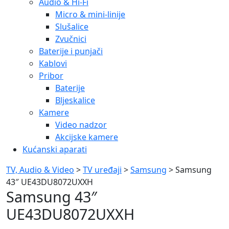
Audio & Hi-Fi
Micro & mini-linije
Slušalice
Zvučnici
Baterije i punjači
Kablovi
Pribor
Baterije
Bljeskalice
Kamere
Video nadzor
Akcijske kamere
Kućanski aparati
TV, Audio & Video
>
TV uređaji
>
Samsung
> Samsung
43″ UE43DU8072UXXH
Samsung 43″
UE43DU8072UXXH