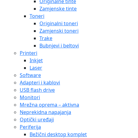
Originalne tinte
Zamjenske tinte
Toneri
Originalni toneri
Zamjenski toneri
Trake
Bubnjevi i beltovi
Printeri
Inkjet
Laser
Software
Adapteri i kablovi
USB flash drive
Monitori
Mrežna oprema – aktivna
Neprekidna napajanja
Optički uređaji
Periferija
Bežični desktop komplet