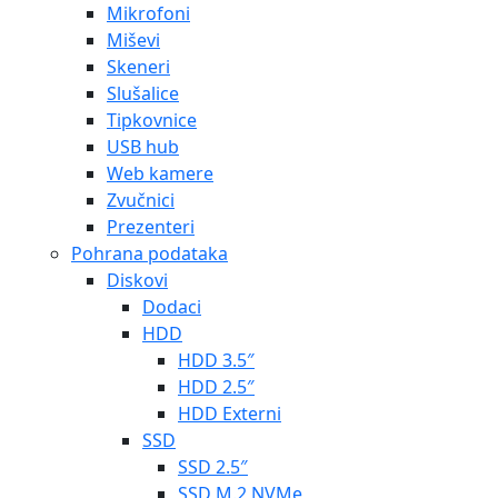
Mikrofoni
Miševi
Skeneri
Slušalice
Tipkovnice
USB hub
Web kamere
Zvučnici
Prezenteri
Pohrana podataka
Diskovi
Dodaci
HDD
HDD 3.5″
HDD 2.5″
HDD Externi
SSD
SSD 2.5″
SSD M.2 NVMe