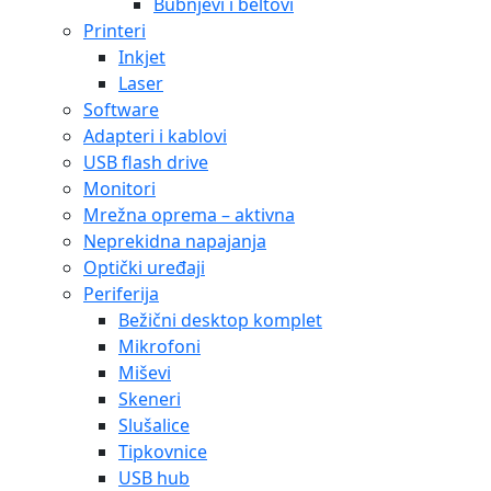
Bubnjevi i beltovi
Printeri
Inkjet
Laser
Software
Adapteri i kablovi
USB flash drive
Monitori
Mrežna oprema – aktivna
Neprekidna napajanja
Optički uređaji
Periferija
Bežični desktop komplet
Mikrofoni
Miševi
Skeneri
Slušalice
Tipkovnice
USB hub