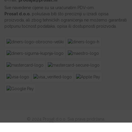
Sve navedene cijene su sa uračunatim PDV-om.
Prosat d.o.o.
pokušava biti što precizniji u izradi opisa
proizvoda, ali zbog tehničkih ograničenja ne možemo garantirati
potpunu točnost podataka, opisa ili dostupnosti proizvoda.
© 2024 Prosat d.o.o. Sva prava pridržana.
Web by: