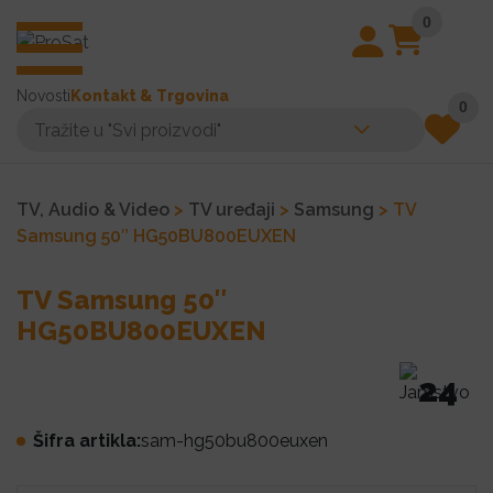
0
Novosti
Kontakt & Trgovina
0
TV, Audio & Video
>
TV uređaji
>
Samsung
> TV
Samsung 50″ HG50BU800EUXEN
TV Samsung 50″
HG50BU800EUXEN
24
Šifra artikla:
sam-hg50bu800euxen