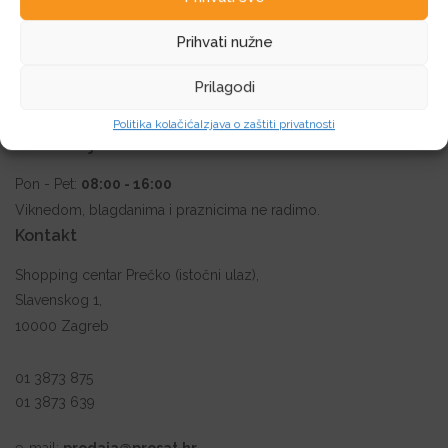
Prihvati nužne
Prilagodi
Politika kolačića
Izjava o zaštiti privatnosti
Radno vrijeme
Pon - Pet:
08:00 - 16:00
Viknedom, blagdanima i praznicima ne radimo.
Kontakt
Shopping centar Prečko (istočni ulaz),
Slavenskog 1,
10000 Zagreb
01 3873 875
01 3873 639
e-mail:
prodaja@prosat.hr