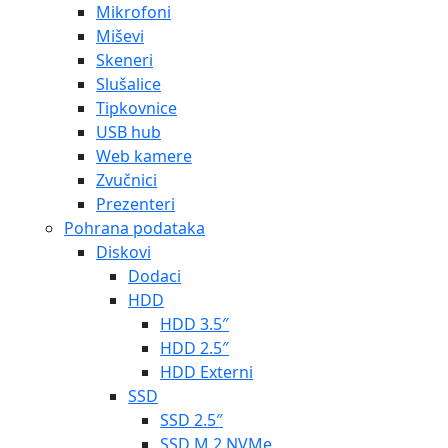
Mikrofoni
Miševi
Skeneri
Slušalice
Tipkovnice
USB hub
Web kamere
Zvučnici
Prezenteri
Pohrana podataka
Diskovi
Dodaci
HDD
HDD 3.5″
HDD 2.5″
HDD Externi
SSD
SSD 2.5″
SSD M.2 NVMe