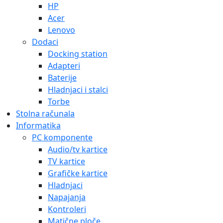
HP
Acer
Lenovo
Dodaci
Docking station
Adapteri
Baterije
Hladnjaci i stalci
Torbe
Stolna računala
Informatika
PC komponente
Audio/tv kartice
TV kartice
Grafičke kartice
Hladnjaci
Napajanja
Kontroleri
Matične ploče