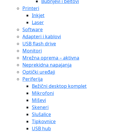
Bubnjevi i beltovi
Printeri
Inkjet
Laser
Software
Adapteri i kablovi
USB flash drive
Monitori
Mrežna oprema – aktivna
Neprekidna napajanja
Optički uređaji
Periferija
Bežični desktop komplet
Mikrofoni
Miševi
Skeneri
Slušalice
Tipkovnice
USB hub