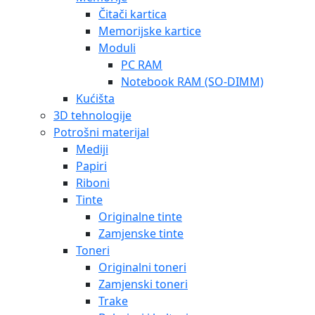
Čitači kartica
Memorijske kartice
Moduli
PC RAM
Notebook RAM (SO-DIMM)
Kućišta
3D tehnologije
Potrošni materijal
Mediji
Papiri
Riboni
Tinte
Originalne tinte
Zamjenske tinte
Toneri
Originalni toneri
Zamjenski toneri
Trake