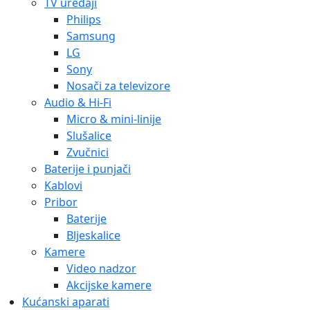
TV uređaji
Philips
Samsung
LG
Sony
Nosači za televizore
Audio & Hi-Fi
Micro & mini-linije
Slušalice
Zvučnici
Baterije i punjači
Kablovi
Pribor
Baterije
Bljeskalice
Kamere
Video nadzor
Akcijske kamere
Kućanski aparati