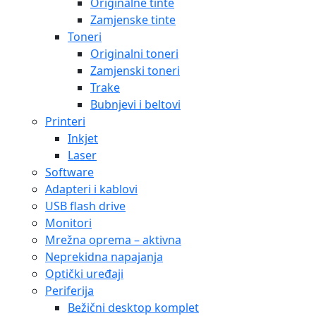
Originalne tinte
Zamjenske tinte
Toneri
Originalni toneri
Zamjenski toneri
Trake
Bubnjevi i beltovi
Printeri
Inkjet
Laser
Software
Adapteri i kablovi
USB flash drive
Monitori
Mrežna oprema – aktivna
Neprekidna napajanja
Optički uređaji
Periferija
Bežični desktop komplet