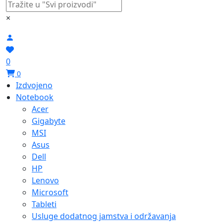
×
0
0
Izdvojeno
Notebook
Acer
Gigabyte
MSI
Asus
Dell
HP
Lenovo
Microsoft
Tableti
Usluge dodatnog jamstva i održavanja