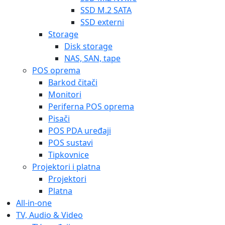
SSD M.2 SATA
SSD externi
Storage
Disk storage
NAS, SAN, tape
POS oprema
Barkod čitači
Monitori
Periferna POS oprema
Pisači
POS PDA uređaji
POS sustavi
Tipkovnice
Projektori i platna
Projektori
Platna
All-in-one
TV, Audio & Video