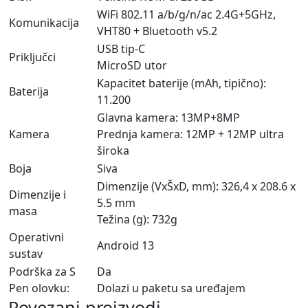
WiFi 802.11 a/b/g/n/ac 2.4G+5GHz,
Komunikacija
VHT80 + Bluetooth v5.2
USB tip-C
Priključci
MicroSD utor
Kapacitet baterije (mAh, tipično):
Baterija
11.200
Glavna kamera: 13MP+8MP
Kamera
Prednja kamera: 12MP + 12MP ultra
široka
Boja
Siva
Dimenzije (VxŠxD, mm): 326,4 x 208.6 x
Dimenzije i
5.5 mm
masa
Težina (g): 732g
Operativni
Android 13
sustav
Podrška za S
Da
Pen olovku:
Dolazi u paketu sa uređajem
Povezani proizvodi