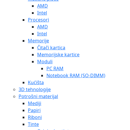
AMD
Intel
Procesori
AMD
Intel
Memorije
Čitači kartica
Memorijske kartice
Moduli
PC RAM
Notebook RAM (SO-DIMM)
Kućišta
3D tehnologije
Potrošni materijal
Mediji
Papiri
Riboni
Tinte