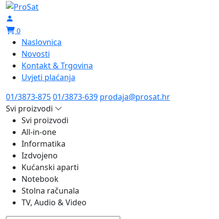
0
Naslovnica
Novosti
Kontakt & Trgovina
Uvjeti plaćanja
01/3873-875
01/3873-639
prodaja@prosat.hr
Svi proizvodi
Svi proizvodi
All-in-one
Informatika
Izdvojeno
Kućanski aparti
Notebook
Stolna računala
TV, Audio & Video