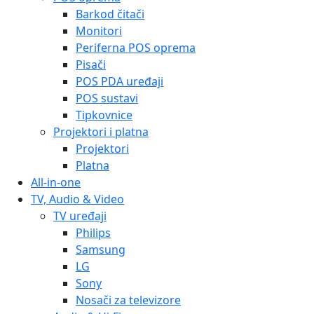
Barkod čitači
Monitori
Periferna POS oprema
Pisači
POS PDA uređaji
POS sustavi
Tipkovnice
Projektori i platna
Projektori
Platna
All-in-one
TV, Audio & Video
TV uređaji
Philips
Samsung
LG
Sony
Nosači za televizore