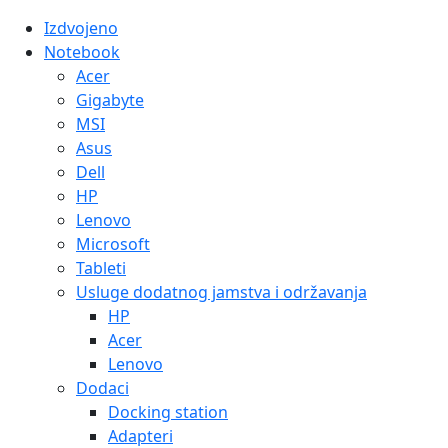
Izdvojeno
Notebook
Acer
Gigabyte
MSI
Asus
Dell
HP
Lenovo
Microsoft
Tableti
Usluge dodatnog jamstva i održavanja
HP
Acer
Lenovo
Dodaci
Docking station
Adapteri