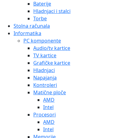
Baterije
Hladnjaci i stalci
Torbe
Stolna računala
Informatika
PC komponente
Audio/tv kartice
TV kartice
Grafičke kartice
Hladnjaci
Napajanja
Kontroleri
Matične ploče
AMD
Intel
Procesori
AMD
Intel
Memorije