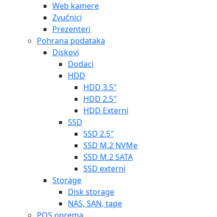
Web kamere
Zvučnici
Prezenteri
Pohrana podataka
Diskovi
Dodaci
HDD
HDD 3.5″
HDD 2.5″
HDD Externi
SSD
SSD 2.5″
SSD M.2 NVMe
SSD M.2 SATA
SSD externi
Storage
Disk storage
NAS, SAN, tape
POS oprema