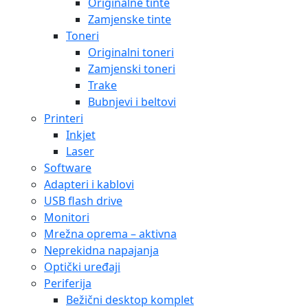
Originalne tinte
Zamjenske tinte
Toneri
Originalni toneri
Zamjenski toneri
Trake
Bubnjevi i beltovi
Printeri
Inkjet
Laser
Software
Adapteri i kablovi
USB flash drive
Monitori
Mrežna oprema – aktivna
Neprekidna napajanja
Optički uređaji
Periferija
Bežični desktop komplet