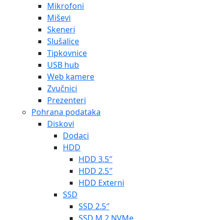
Mikrofoni
Miševi
Skeneri
Slušalice
Tipkovnice
USB hub
Web kamere
Zvučnici
Prezenteri
Pohrana podataka
Diskovi
Dodaci
HDD
HDD 3.5″
HDD 2.5″
HDD Externi
SSD
SSD 2.5″
SSD M.2 NVMe