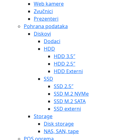
Web kamere
Zvučnici
Prezenteri
Pohrana podataka
Diskovi
Dodaci
HDD
HDD 3.5″
HDD 2.5″
HDD Externi
SSD
SSD 2.5″
SSD M.2 NVMe
SSD M.2 SATA
SSD externi
Storage
Disk storage
NAS, SAN, tape
POS oprema