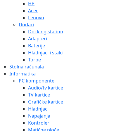
HP
Acer
Lenovo
Dodaci
Docking station
Adapteri
Baterije
Hladnjaci i stalci
Torbe
Stolna računala
Informatika
PC komponente
Audio/tv kartice
TV kartice
Grafičke kartice
Hladnjaci
Napajanja
Kontroleri
Matične ploče