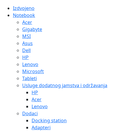
Izdvojeno
Notebook
Acer
Gigabyte
MSI
Asus
Dell
HP
Lenovo
Microsoft
Tableti
Usluge dodatnog jamstva i održavanja
HP
Acer
Lenovo
Dodaci
Docking station
Adapteri