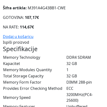
Šifra artikla:
M391A4G43BB1-CWE
GOTOVINA:
107,17€
NA RATE:
114,67€
Dodaj u košaricu
Ispiši proizvod
Specifikacije
Memory Technology
DDR4 SDRAM
Kapacitet
32 GB
Memory Modules Quantity
1
Total Storage Capacity
32 GB
Memory Form Factor
DIMM 288-pin
Provides Error Checking Method
ECC
3200MHz(PC4-
Memory Speed
25600)
Memory Features
Unbuffered