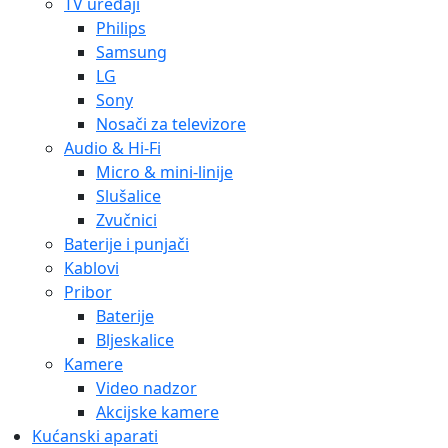
TV uređaji
Philips
Samsung
LG
Sony
Nosači za televizore
Audio & Hi-Fi
Micro & mini-linije
Slušalice
Zvučnici
Baterije i punjači
Kablovi
Pribor
Baterije
Bljeskalice
Kamere
Video nadzor
Akcijske kamere
Kućanski aparati