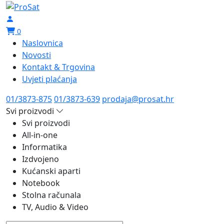
0
Naslovnica
Novosti
Kontakt & Trgovina
Uvjeti plaćanja
01/3873-875
01/3873-639
prodaja@prosat.hr
Svi proizvodi
Svi proizvodi
All-in-one
Informatika
Izdvojeno
Kućanski aparti
Notebook
Stolna računala
TV, Audio & Video