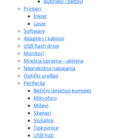
Bubnjevi i beltovi
Printeri
Inkjet
Laser
Software
Adapteri i kablovi
USB flash drive
Monitori
Mrežna oprema – aktivna
Neprekidna napajanja
Optički uređaji
Periferija
Bežični desktop komplet
Mikrofoni
Miševi
Skeneri
Slušalice
Tipkovnice
USB hub