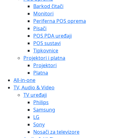
Barkod čitači
Monitori
Periferna POS oprema
Pisači
POS PDA uređaji
POS sustavi
Tipkovnice
Projektori i platna
Projektori
Platna
All-in-one
TV, Audio & Video
TV uređaji
Philips
Samsung
LG
Sony
Nosači za televizore