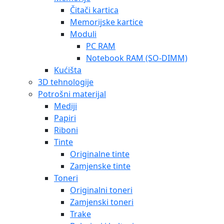
Čitači kartica
Memorijske kartice
Moduli
PC RAM
Notebook RAM (SO-DIMM)
Kućišta
3D tehnologije
Potrošni materijal
Mediji
Papiri
Riboni
Tinte
Originalne tinte
Zamjenske tinte
Toneri
Originalni toneri
Zamjenski toneri
Trake