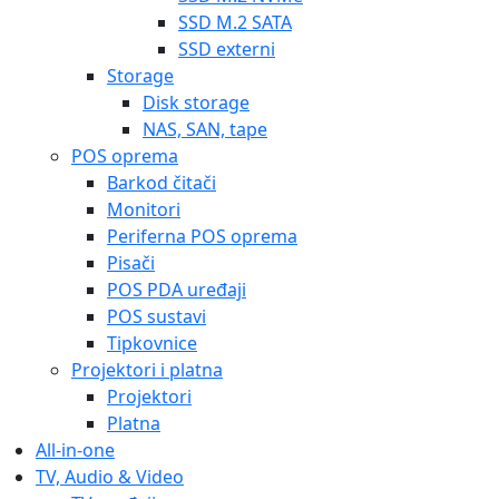
SSD M.2 SATA
SSD externi
Storage
Disk storage
NAS, SAN, tape
POS oprema
Barkod čitači
Monitori
Periferna POS oprema
Pisači
POS PDA uređaji
POS sustavi
Tipkovnice
Projektori i platna
Projektori
Platna
All-in-one
TV, Audio & Video