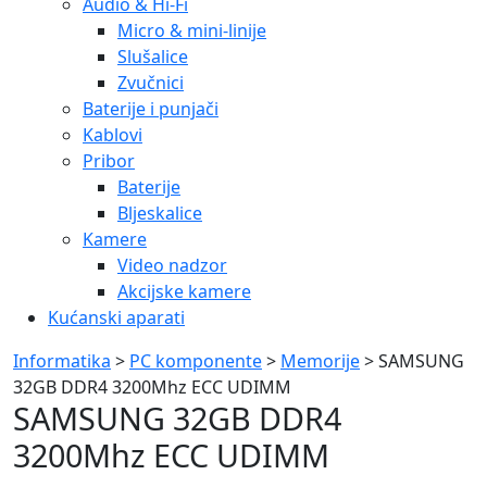
Audio & Hi-Fi
Micro & mini-linije
Slušalice
Zvučnici
Baterije i punjači
Kablovi
Pribor
Baterije
Bljeskalice
Kamere
Video nadzor
Akcijske kamere
Kućanski aparati
Informatika
>
PC komponente
>
Memorije
> SAMSUNG
32GB DDR4 3200Mhz ECC UDIMM
SAMSUNG 32GB DDR4
3200Mhz ECC UDIMM