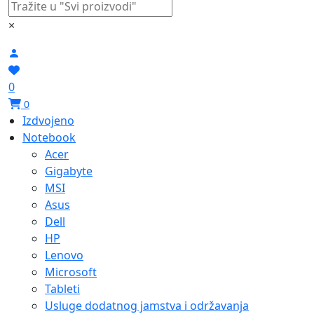
×
0
0
Izdvojeno
Notebook
Acer
Gigabyte
MSI
Asus
Dell
HP
Lenovo
Microsoft
Tableti
Usluge dodatnog jamstva i održavanja