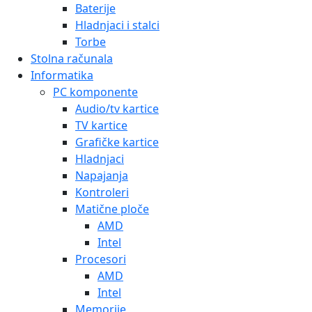
Baterije
Hladnjaci i stalci
Torbe
Stolna računala
Informatika
PC komponente
Audio/tv kartice
TV kartice
Grafičke kartice
Hladnjaci
Napajanja
Kontroleri
Matične ploče
AMD
Intel
Procesori
AMD
Intel
Memorije