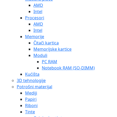
AMD
Intel
Procesori
AMD
Intel
Memorije
Čitači kartica
Memorijske kartice
Moduli
PC RAM
Notebook RAM (SO-DIMM)
Kućišta
3D tehnologije
Potrošni materijal
Mediji
Papiri
Riboni
Tinte