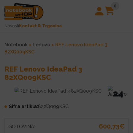
0
Novosti
Kontakt & Trgovina
Notebook
>
Lenovo
> REF Lenovo IdeaPad 3
82XQ009KSC
REF Lenovo IdeaPad 3
82XQ009KSC
24
Šifra artikla:
82XQ009KSC
600,73€
GOTOVINA: