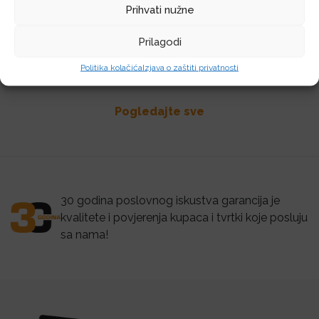
2.644,62
€
Prihvati nužne
Prilagodi
Dodaj u košaricu
Politika kolačića
Izjava o zaštiti privatnosti
Pogledajte sve
30 godina poslovnog iskustva garancija je
kvalitete i povjerenja kupaca i tvrtki koje posluju
sa nama!