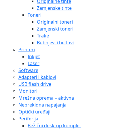
Originalne tinte
Zamjenske tinte
Toneri
Originalni toneri
Zamjenski toneri
Trake
Bubnjevi i beltovi
Printeri
Inkjet
Laser
Software
Adapteri i kablovi
USB flash drive
Monitori
Mrežna oprema – aktivna
Neprekidna napajanja
Optički uređaji
Periferija
Bežični desktop komplet