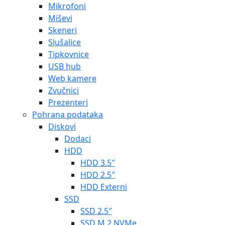
Mikrofoni
Miševi
Skeneri
Slušalice
Tipkovnice
USB hub
Web kamere
Zvučnici
Prezenteri
Pohrana podataka
Diskovi
Dodaci
HDD
HDD 3.5″
HDD 2.5″
HDD Externi
SSD
SSD 2.5″
SSD M.2 NVMe