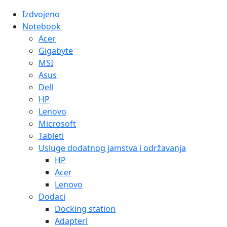
Izdvojeno
Notebook
Acer
Gigabyte
MSI
Asus
Dell
HP
Lenovo
Microsoft
Tableti
Usluge dodatnog jamstva i održavanja
HP
Acer
Lenovo
Dodaci
Docking station
Adapteri