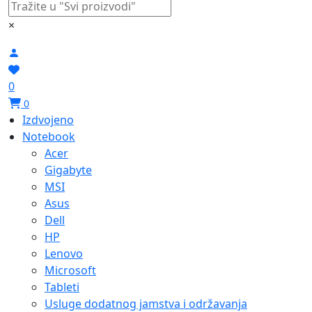
×
0
0
Izdvojeno
Notebook
Acer
Gigabyte
MSI
Asus
Dell
HP
Lenovo
Microsoft
Tableti
Usluge dodatnog jamstva i održavanja