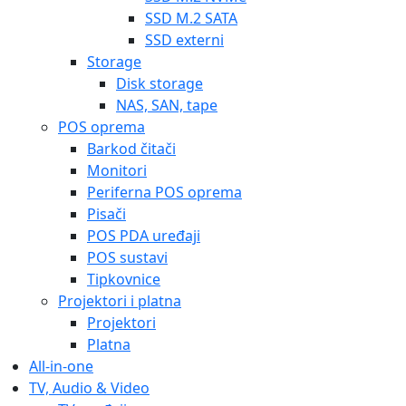
SSD M.2 SATA
SSD externi
Storage
Disk storage
NAS, SAN, tape
POS oprema
Barkod čitači
Monitori
Periferna POS oprema
Pisači
POS PDA uređaji
POS sustavi
Tipkovnice
Projektori i platna
Projektori
Platna
All-in-one
TV, Audio & Video