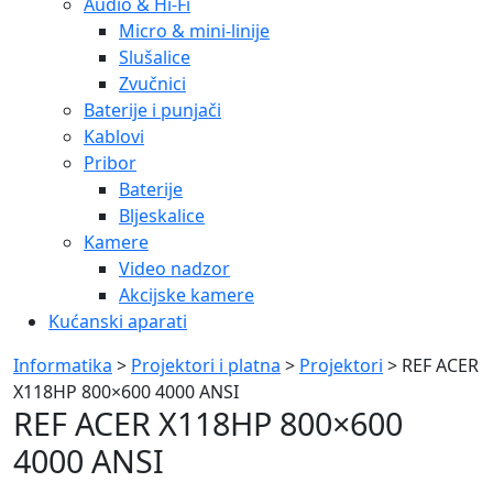
Audio & Hi-Fi
Micro & mini-linije
Slušalice
Zvučnici
Baterije i punjači
Kablovi
Pribor
Baterije
Bljeskalice
Kamere
Video nadzor
Akcijske kamere
Kućanski aparati
Informatika
>
Projektori i platna
>
Projektori
> REF ACER
X118HP 800×600 4000 ANSI
REF ACER X118HP 800×600
4000 ANSI