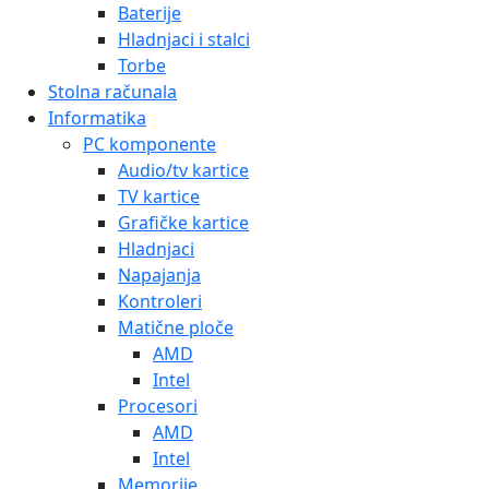
Baterije
Hladnjaci i stalci
Torbe
Stolna računala
Informatika
PC komponente
Audio/tv kartice
TV kartice
Grafičke kartice
Hladnjaci
Napajanja
Kontroleri
Matične ploče
AMD
Intel
Procesori
AMD
Intel
Memorije