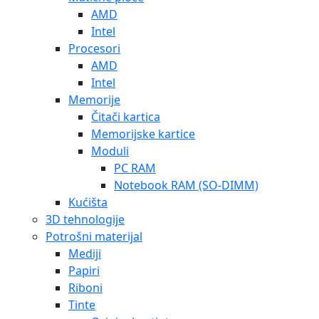
AMD
Intel
Procesori
AMD
Intel
Memorije
Čitači kartica
Memorijske kartice
Moduli
PC RAM
Notebook RAM (SO-DIMM)
Kućišta
3D tehnologije
Potrošni materijal
Mediji
Papiri
Riboni
Tinte