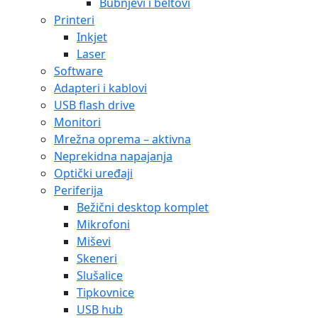
Bubnjevi i beltovi
Printeri
Inkjet
Laser
Software
Adapteri i kablovi
USB flash drive
Monitori
Mrežna oprema – aktivna
Neprekidna napajanja
Optički uređaji
Periferija
Bežični desktop komplet
Mikrofoni
Miševi
Skeneri
Slušalice
Tipkovnice
USB hub