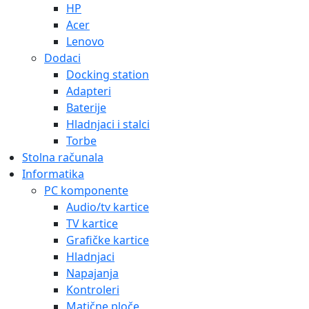
HP
Acer
Lenovo
Dodaci
Docking station
Adapteri
Baterije
Hladnjaci i stalci
Torbe
Stolna računala
Informatika
PC komponente
Audio/tv kartice
TV kartice
Grafičke kartice
Hladnjaci
Napajanja
Kontroleri
Matične ploče