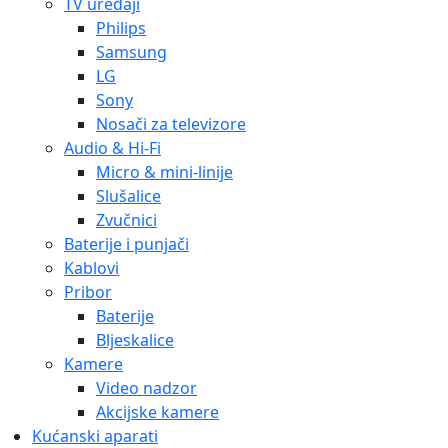
TV uređaji
Philips
Samsung
LG
Sony
Nosači za televizore
Audio & Hi-Fi
Micro & mini-linije
Slušalice
Zvučnici
Baterije i punjači
Kablovi
Pribor
Baterije
Bljeskalice
Kamere
Video nadzor
Akcijske kamere
Kućanski aparati