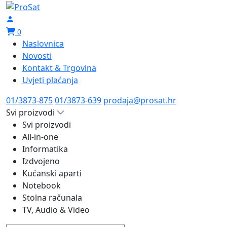
0
Naslovnica
Novosti
Kontakt & Trgovina
Uvjeti plaćanja
01/3873-875
01/3873-639
prodaja@prosat.hr
Svi proizvodi
Svi proizvodi
All-in-one
Informatika
Izdvojeno
Kućanski aparti
Notebook
Stolna računala
TV, Audio & Video