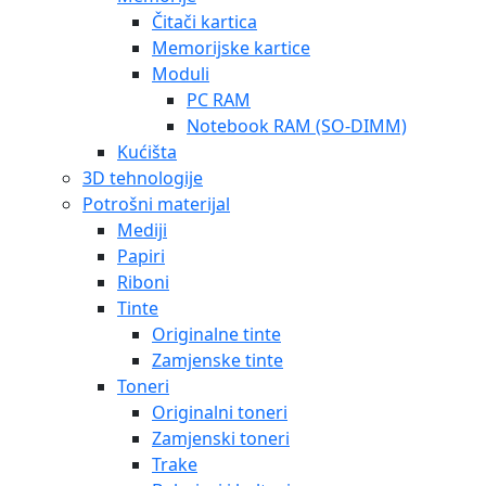
Čitači kartica
Memorijske kartice
Moduli
PC RAM
Notebook RAM (SO-DIMM)
Kućišta
3D tehnologije
Potrošni materijal
Mediji
Papiri
Riboni
Tinte
Originalne tinte
Zamjenske tinte
Toneri
Originalni toneri
Zamjenski toneri
Trake