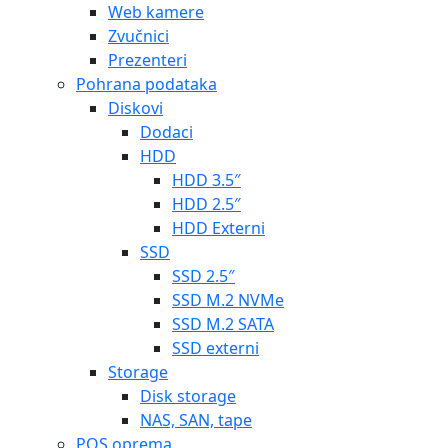
Web kamere
Zvučnici
Prezenteri
Pohrana podataka
Diskovi
Dodaci
HDD
HDD 3.5″
HDD 2.5″
HDD Externi
SSD
SSD 2.5″
SSD M.2 NVMe
SSD M.2 SATA
SSD externi
Storage
Disk storage
NAS, SAN, tape
POS oprema