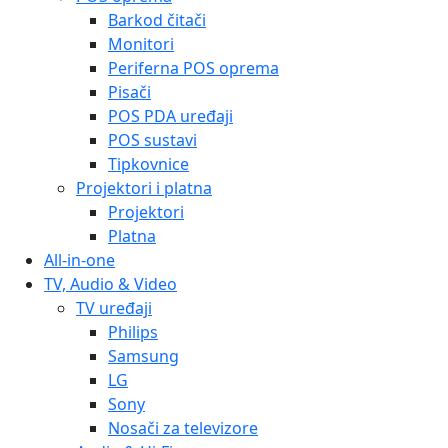
Barkod čitači
Monitori
Periferna POS oprema
Pisači
POS PDA uređaji
POS sustavi
Tipkovnice
Projektori i platna
Projektori
Platna
All-in-one
TV, Audio & Video
TV uređaji
Philips
Samsung
LG
Sony
Nosači za televizore