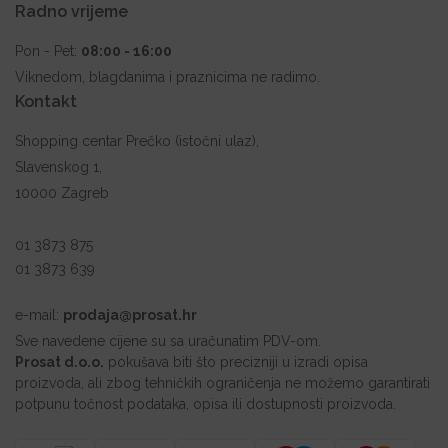
Radno vrijeme
Pon - Pet:
08:00 - 16:00
Viknedom, blagdanima i praznicima ne radimo.
Kontakt
Shopping centar Prečko (istočni ulaz),
Slavenskog 1,
10000 Zagreb
01 3873 875
01 3873 639
e-mail:
prodaja@prosat.hr
Sve navedene cijene su sa uračunatim PDV-om.
Prosat d.o.o.
pokušava biti što precizniji u izradi opisa
proizvoda, ali zbog tehničkih ograničenja ne možemo garantirati
potpunu točnost podataka, opisa ili dostupnosti proizvoda.