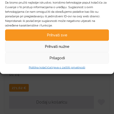
Da bismo pružili najbolje iskustvo, koristimo tehnologije poput kolačića za
čuvanje i/ili pristup informacijama o uređaju. Suglasnost s ovim
tehnologijama će nam omogućiti da obrađujemo podatke kao što su
Dodaj u košaricu
ponašanje pri pregledavanju ili jedinstveni ID-ovi na ovoj web stranici.
Nepristanak ili povlačenje suglasnosti može negativno utjecati na
određene karakteristike i funkcije.
Prihvati sve
Prihvati nužne
IIYAMA Monitor LED PROLITE T2452MSC-B1
Prilagodi
24”
Politika kolačića
Izjava o zaštiti privatnosti
IIYAMA IIYAMA Monitor LED PROLITE T2452MSC-
B1 24”
271,62
€
Dodaj u košaricu