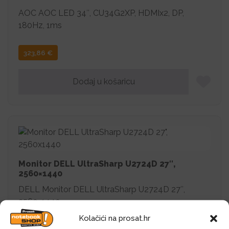
AOC AOC LED 34″, CU34G2XP, HDMIx2, DP,
180Hz, 1ms
323,86
€
Dodaj u košaricu
Monitor DELL UltraSharp U2724D 27″,
2560×1440
DELL Monitor DELL UltraSharp U2724D 27″,
2560×1440
Kolačići na prosat.hr
420,61
€