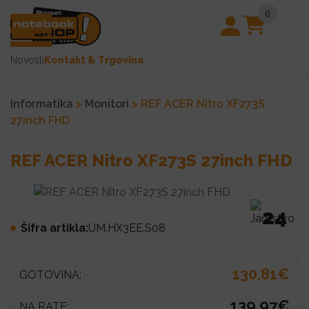
0
Novosti
Kontakt & Trgovina
Informatika
>
Monitori
> REF ACER Nitro XF273S
27inch FHD
REF ACER Nitro XF273S 27inch FHD
24
Šifra artikla:
UM.HX3EE.S08
130,81€
GOTOVINA:
139,97€
NA RATE: