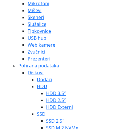
Mikrofoni
Miševi
Skeneri
Slušalice
Tipkovnice
USB hub
Web kamere
Zvučnici
Prezenteri
Pohrana podataka
Diskovi
Dodaci
HDD
HDD 3.5″
HDD 2.5″
HDD Externi
SSD
SSD 2.5″
SSD M.2 NVMe