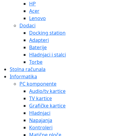
HP
Acer
Lenovo
Dodaci
Docking station
Adapteri
Baterije
Hladnjaci i stalci
Torbe
Stolna računala
Informatika
PC komponente
Audio/tv kartice
TV kartice
Grafičke kartice
Hladnjaci
Napajanja
Kontroleri
Matične ploče