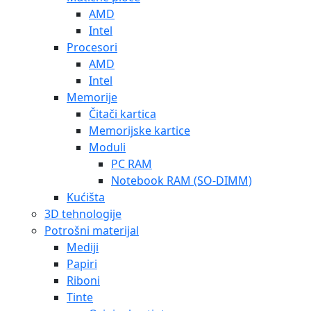
AMD
Intel
Procesori
AMD
Intel
Memorije
Čitači kartica
Memorijske kartice
Moduli
PC RAM
Notebook RAM (SO-DIMM)
Kućišta
3D tehnologije
Potrošni materijal
Mediji
Papiri
Riboni
Tinte