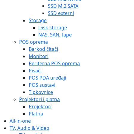
SSD M.2 SATA
SSD externi
Storage
Disk storage
NAS, SAN, tape
POS oprema
Barkod čitači
Monitori
Periferna POS oprema
Pisači
POS PDA uređaji
POS sustavi
Tipkovnice
Projektori i platna
Projektori
Platna
All-in-one
TV, Audio & Video