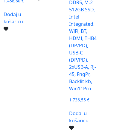
1.458,60
€
DDR5, M.2
512GB SSD,
Dodaj u
Intel
košaricu
Integrated,
WiFi, BT,
HDMI, THB4
(DP/PD),
USB-C
(DP/PD),
2xUSB-A, RJ-
45, FngPr,
Backlit kb,
Win11Pro
1.736,55
€
Dodaj u
košaricu