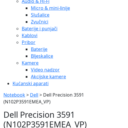
Audio & Hi-Fi
Micro & mini-linije
Slušalice
Zvučnici
Baterije i punjači
Kablovi
Pribor
Baterije
Bljeskalice
Kamere
Video nadzor
Akcijske kamere
Kućanski aparati
Notebook
>
Dell
> Dell Precision 3591
(N102P3591EMEA_VP)
Dell Precision 3591
(N102P3591EMEA_VP)