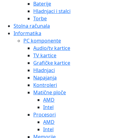
Baterije
Hladnjaci i stalci
Torbe
Stolna računala
Informatika
PC komponente
Audio/tv kartice
TV kartice
Grafičke kartice
Hladnjaci
Napajanja
Kontroleri
Matične ploče
AMD
Intel
Procesori
AMD
Intel
Memorije