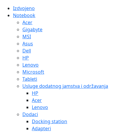
Izdvojeno
Notebook
Acer
Gigabyte
MSI
Asus
Dell
HP
Lenovo
Microsoft
Tableti
Usluge dodatnog jamstva i održavanja
HP
Acer
Lenovo
Dodaci
Docking station
Adapteri