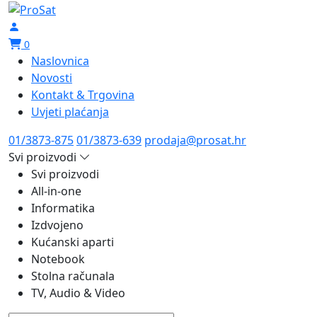
0
Naslovnica
Novosti
Kontakt & Trgovina
Uvjeti plaćanja
01/3873-875
01/3873-639
prodaja@prosat.hr
Svi proizvodi
Svi proizvodi
All-in-one
Informatika
Izdvojeno
Kućanski aparti
Notebook
Stolna računala
TV, Audio & Video