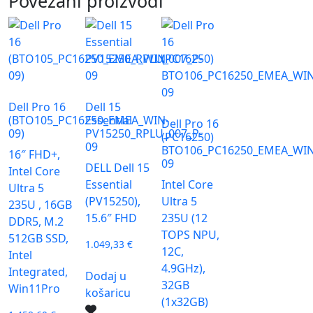
Povezani proizvodi
Dell Pro 16
Dell 15
(BTO105_PC16250_EMEA_WIN-
Essential
Dell Pro 16
09)
PV15250_RPLU_007_P-
(PC16250)
09
BTO106_PC16250_EMEA_WIN
16″ FHD+,
09
DELL Dell 15
Intel Core
Essential
Intel Core
Ultra 5
(PV15250),
Ultra 5
235U , 16GB
15.6″ FHD
235U (12
DDR5, M.2
TOPS NPU,
512GB SSD,
1.049,33
€
12C,
Intel
4.9GHz),
Integrated,
Dodaj u
32GB
Win11Pro
košaricu
(1x32GB)