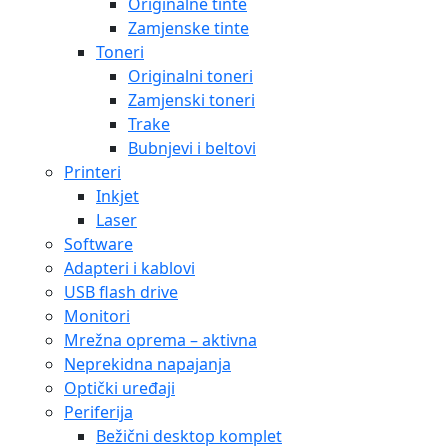
Originalne tinte
Zamjenske tinte
Toneri
Originalni toneri
Zamjenski toneri
Trake
Bubnjevi i beltovi
Printeri
Inkjet
Laser
Software
Adapteri i kablovi
USB flash drive
Monitori
Mrežna oprema – aktivna
Neprekidna napajanja
Optički uređaji
Periferija
Bežični desktop komplet