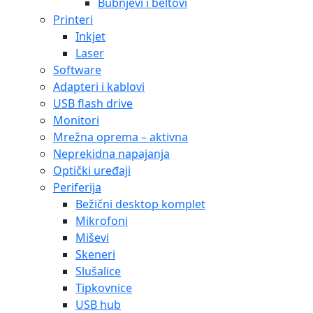
Bubnjevi i beltovi
Printeri
Inkjet
Laser
Software
Adapteri i kablovi
USB flash drive
Monitori
Mrežna oprema – aktivna
Neprekidna napajanja
Optički uređaji
Periferija
Bežični desktop komplet
Mikrofoni
Miševi
Skeneri
Slušalice
Tipkovnice
USB hub