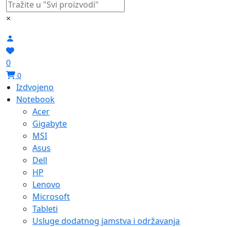
×
0
0
Izdvojeno
Notebook
Acer
Gigabyte
MSI
Asus
Dell
HP
Lenovo
Microsoft
Tableti
Usluge dodatnog jamstva i održavanja