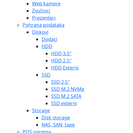
Web kamere
Zvučnici
Prezenteri
Pohrana podataka
Diskovi
Dodaci
HDD
HDD 3.5″
HDD 2.5″
HDD Externi
SSD
SSD 2.5″
SSD M.2 NVMe
SSD M.2 SATA
SSD externi
Storage
Disk storage
NAS, SAN, tape
POS oprema