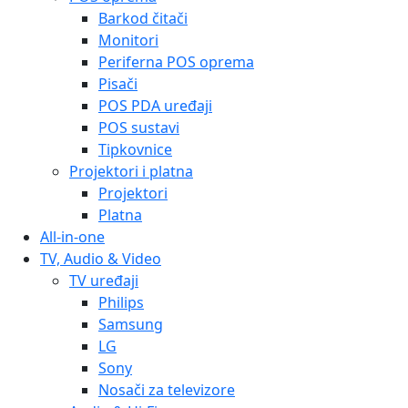
Barkod čitači
Monitori
Periferna POS oprema
Pisači
POS PDA uređaji
POS sustavi
Tipkovnice
Projektori i platna
Projektori
Platna
All-in-one
TV, Audio & Video
TV uređaji
Philips
Samsung
LG
Sony
Nosači za televizore