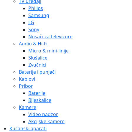
TV uređaji
Philips
Samsung
LG
Sony
Nosači za televizore
Audio & Hi-Fi
Micro & mini-linije
Slušalice
Zvučnici
Baterije i punjači
Kablovi
Pribor
Baterije
Bljeskalice
Kamere
Video nadzor
Akcijske kamere
Kućanski aparati