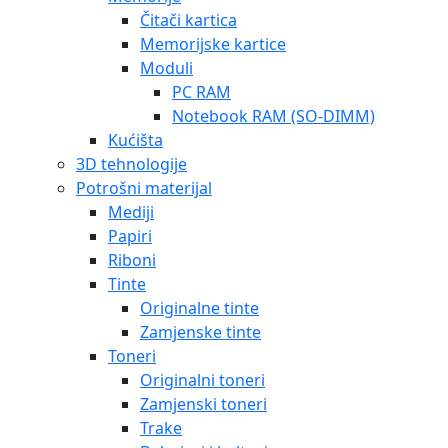
Čitači kartica
Memorijske kartice
Moduli
PC RAM
Notebook RAM (SO-DIMM)
Kućišta
3D tehnologije
Potrošni materijal
Mediji
Papiri
Riboni
Tinte
Originalne tinte
Zamjenske tinte
Toneri
Originalni toneri
Zamjenski toneri
Trake