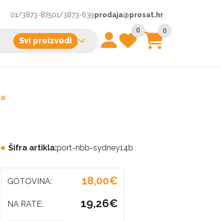
01/3873-875
01/3873-639
prodaja@prosat.hr
0
0
Svi proizvodi
na
Šifra artikla:
port-nbb-sydney14b
18,00€
GOTOVINA:
19,26€
NA RATE: