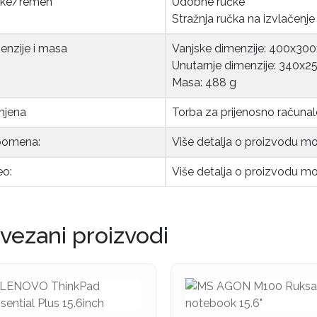
ke/remen
Udobne ručke
Stražnja ručka na izvlačenje
enzije i masa
Vanjske dimenzije: 400x3
Unutarnje dimenzije: 340x
Masa: 488 g
jena
Torba za prijenosno računal
omena:
Više detalja o proizvodu m
eo:
Više detalja o proizvodu m
vezani proizvodi