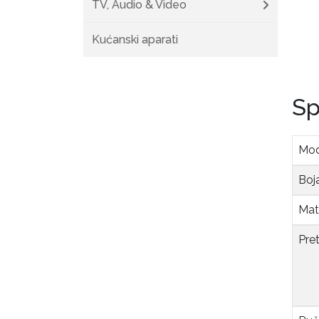
TV, Audio & Video
Kućanski aparati
Sp
Mod
Boj
Mate
Pret