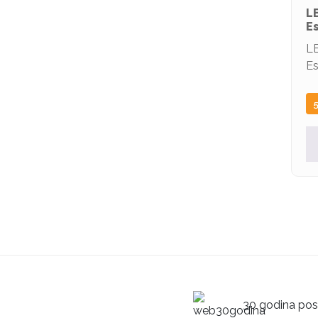
L
Es
L
Es
30 godina posl