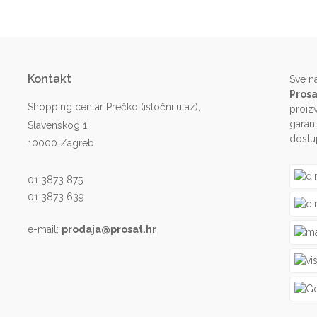
Kontakt
Sve n
Prosa
Shopping centar Prečko (istočni ulaz),
proiz
garant
Slavenskog 1,
dostu
10000 Zagreb
01 3873 875
01 3873 639
e-mail:
prodaja@prosat.hr