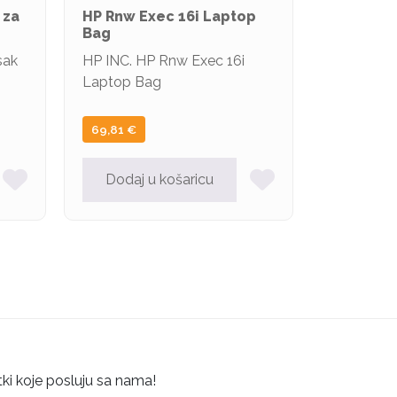
 za
HP Rnw Exec 16i Laptop
Bag
sak
HP INC. HP Rnw Exec 16i
Laptop Bag
69,81
€
Dodaj u košaricu
tki koje posluju sa nama!