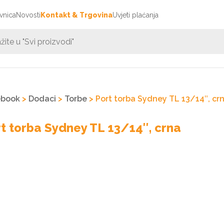
vnica
Novosti
Kontakt & Trgovina
Uvjeti plaćanja
ebook
>
Dodaci
>
Torbe
> Port torba Sydney TL 13/14″, cr
t torba Sydney TL 13/14″, crna