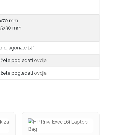
00x70 mm
255x30 mm
o dijagonale 14″
ožete pogledati
ovdje.
ožete pogledati
ovdje.