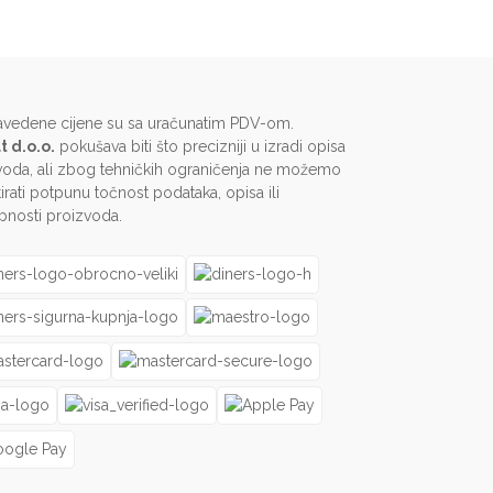
avedene cijene su sa uračunatim PDV-om.
t d.o.o.
pokušava biti što precizniji u izradi opisa
voda, ali zbog tehničkih ograničenja ne možemo
irati potpunu točnost podataka, opisa ili
pnosti proizvoda.