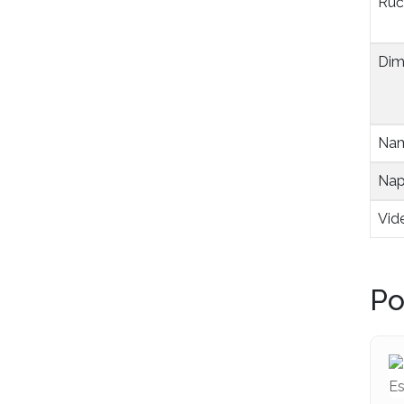
Ruč
Dim
Nam
Nap
Vid
Po