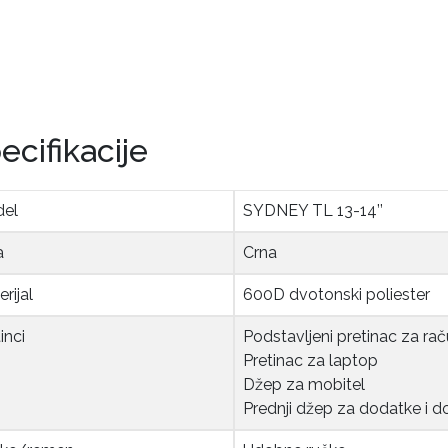
ecifikacije
el
SYDNEY TL 13-14’’
a
Crna
rijal
600D dvotonski poliester
inci
Podstavljeni pretinac za ra
Pretinac za laptop
Džep za mobitel
Prednji džep za dodatke i 