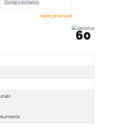
Dodaj u košaricu
Ispiši proizvod
60
čunalo
dokumente