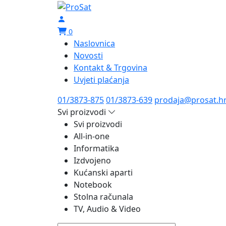
0
Naslovnica
Novosti
Kontakt & Trgovina
Uvjeti plaćanja
01/3873-875
01/3873-639
prodaja@prosat.h
Svi proizvodi
Svi proizvodi
All-in-one
Informatika
Izdvojeno
Kućanski aparti
Notebook
Stolna računala
TV, Audio & Video