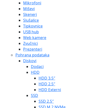
Mikrofoni
Miševi
Skeneri
Slušalice
Tipkovnice
USB hub
Web kamere
Zvučnici
Prezenteri
Pohrana podataka
Diskovi
Dodaci
HDD
HDD 3.5″
HDD 2.5″
HDD Externi
SSD
SSD 2.5″
SSD M.2 NVMe