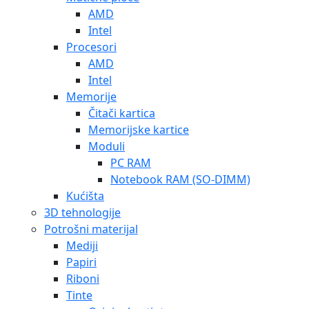
AMD
Intel
Procesori
AMD
Intel
Memorije
Čitači kartica
Memorijske kartice
Moduli
PC RAM
Notebook RAM (SO-DIMM)
Kućišta
3D tehnologije
Potrošni materijal
Mediji
Papiri
Riboni
Tinte