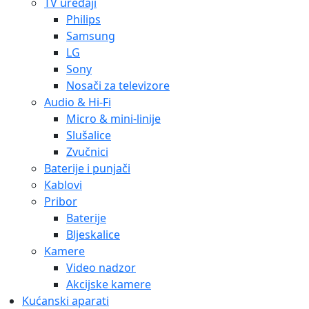
TV uređaji
Philips
Samsung
LG
Sony
Nosači za televizore
Audio & Hi-Fi
Micro & mini-linije
Slušalice
Zvučnici
Baterije i punjači
Kablovi
Pribor
Baterije
Bljeskalice
Kamere
Video nadzor
Akcijske kamere
Kućanski aparati