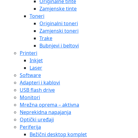
Originalne tinte
Zamjenske tinte
Toneri
Originalni toneri
Zamjenski toneri
Trake
Bubnjevi i beltovi
Printeri
Inkjet
Laser
Software
Adapteri i kablovi
USB flash drive
Monitori
Mrežna oprema – aktivna
Neprekidna napajanja
Optički uređaji
Periferija
Bežični desktop komplet