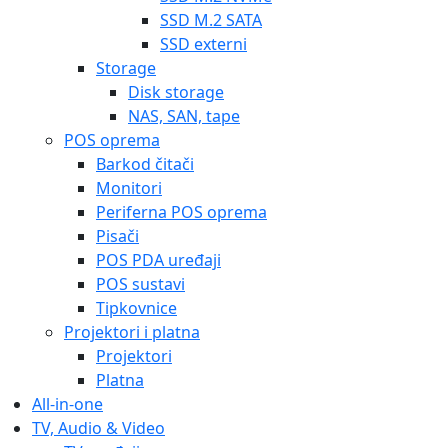
SSD M.2 SATA
SSD externi
Storage
Disk storage
NAS, SAN, tape
POS oprema
Barkod čitači
Monitori
Periferna POS oprema
Pisači
POS PDA uređaji
POS sustavi
Tipkovnice
Projektori i platna
Projektori
Platna
All-in-one
TV, Audio & Video