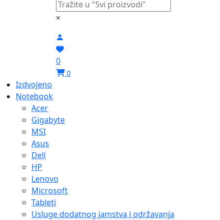
×
0
0
Izdvojeno
Notebook
Acer
Gigabyte
MSI
Asus
Dell
HP
Lenovo
Microsoft
Tableti
Usluge dodatnog jamstva i održavanja