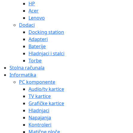
HP
Acer
Lenovo
Dodaci
Docking station
Adapteri
Baterije
Hladnjaci i stalci
Torbe
Stolna računala
Informatika
PC komponente
Audio/tv kartice
TV kartice
Grafičke kartice
Hladnjaci
Napajanja
Kontroleri
Matične ploče