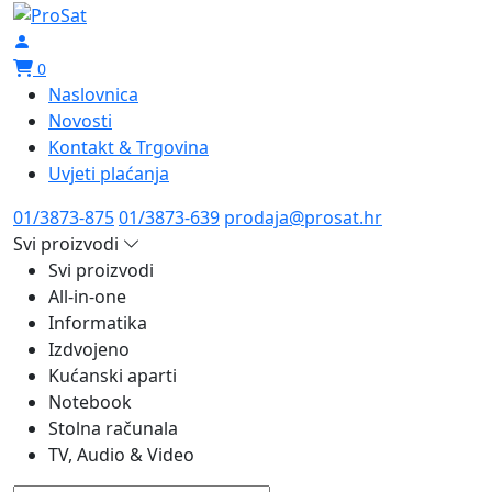
0
Naslovnica
Novosti
Kontakt & Trgovina
Uvjeti plaćanja
01/3873-875
01/3873-639
prodaja@prosat.hr
Svi proizvodi
Svi proizvodi
All-in-one
Informatika
Izdvojeno
Kućanski aparti
Notebook
Stolna računala
TV, Audio & Video