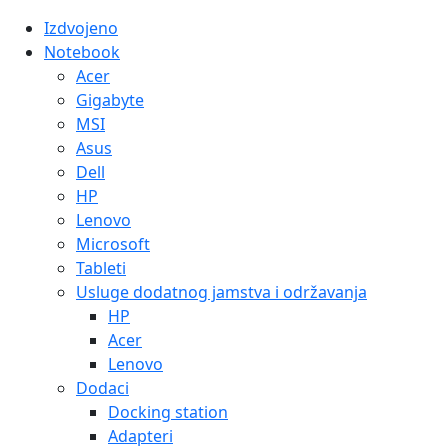
Izdvojeno
Notebook
Acer
Gigabyte
MSI
Asus
Dell
HP
Lenovo
Microsoft
Tableti
Usluge dodatnog jamstva i održavanja
HP
Acer
Lenovo
Dodaci
Docking station
Adapteri