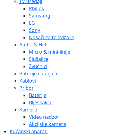
TV uređaji
Philips
Samsung
LG
Sony
Nosači za televizore
Audio & Hi-Fi
Micro & mini-linije
Slušalice
Zvučnici
Baterije i punjači
Kablovi
Pribor
Baterije
Bljeskalice
Kamere
Video nadzor
Akcijske kamere
Kućanski aparati