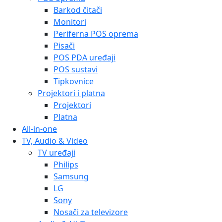
Barkod čitači
Monitori
Periferna POS oprema
Pisači
POS PDA uređaji
POS sustavi
Tipkovnice
Projektori i platna
Projektori
Platna
All-in-one
TV, Audio & Video
TV uređaji
Philips
Samsung
LG
Sony
Nosači za televizore