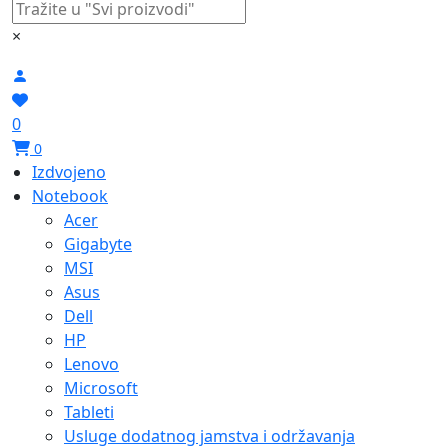
×
0
0
Izdvojeno
Notebook
Acer
Gigabyte
MSI
Asus
Dell
HP
Lenovo
Microsoft
Tableti
Usluge dodatnog jamstva i održavanja