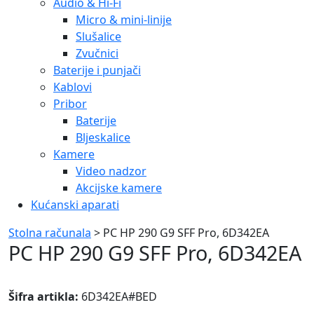
Audio & Hi-Fi
Micro & mini-linije
Slušalice
Zvučnici
Baterije i punjači
Kablovi
Pribor
Baterije
Bljeskalice
Kamere
Video nadzor
Akcijske kamere
Kućanski aparati
Stolna računala
> PC HP 290 G9 SFF Pro, 6D342EA
PC HP 290 G9 SFF Pro, 6D342EA
Šifra artikla:
6D342EA#BED