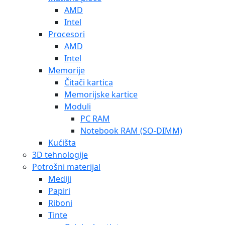
AMD
Intel
Procesori
AMD
Intel
Memorije
Čitači kartica
Memorijske kartice
Moduli
PC RAM
Notebook RAM (SO-DIMM)
Kućišta
3D tehnologije
Potrošni materijal
Mediji
Papiri
Riboni
Tinte