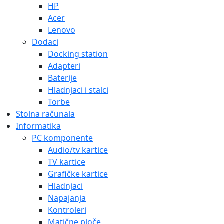
HP
Acer
Lenovo
Dodaci
Docking station
Adapteri
Baterije
Hladnjaci i stalci
Torbe
Stolna računala
Informatika
PC komponente
Audio/tv kartice
TV kartice
Grafičke kartice
Hladnjaci
Napajanja
Kontroleri
Matične ploče