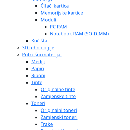
Čitači kartica
Memorijske kartice
Moduli
PC RAM
Notebook RAM (SO-DIMM)
Kućišta
3D tehnologije
Potrošni materijal
Mediji
Papiri
Riboni
Tinte
Originalne tinte
Zamjenske tinte
Toneri
Originalni toneri
Zamjenski toneri
Trake