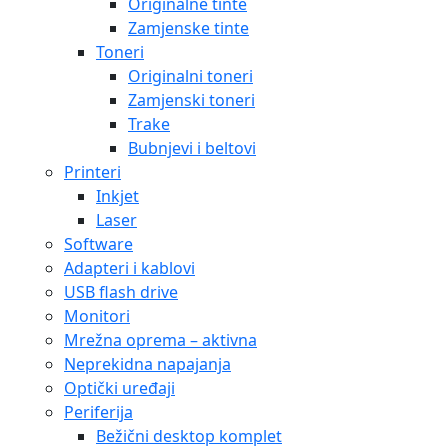
Originalne tinte
Zamjenske tinte
Toneri
Originalni toneri
Zamjenski toneri
Trake
Bubnjevi i beltovi
Printeri
Inkjet
Laser
Software
Adapteri i kablovi
USB flash drive
Monitori
Mrežna oprema – aktivna
Neprekidna napajanja
Optički uređaji
Periferija
Bežični desktop komplet