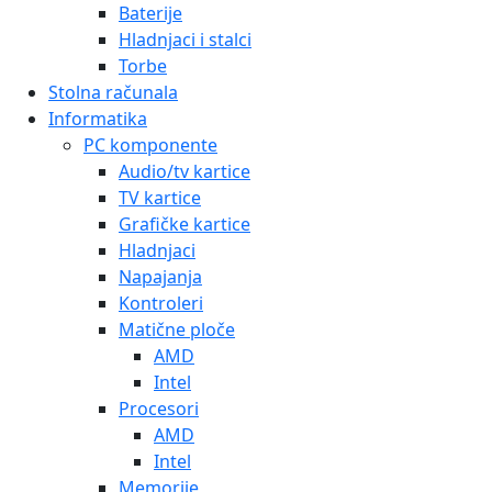
Baterije
Hladnjaci i stalci
Torbe
Stolna računala
Informatika
PC komponente
Audio/tv kartice
TV kartice
Grafičke kartice
Hladnjaci
Napajanja
Kontroleri
Matične ploče
AMD
Intel
Procesori
AMD
Intel
Memorije