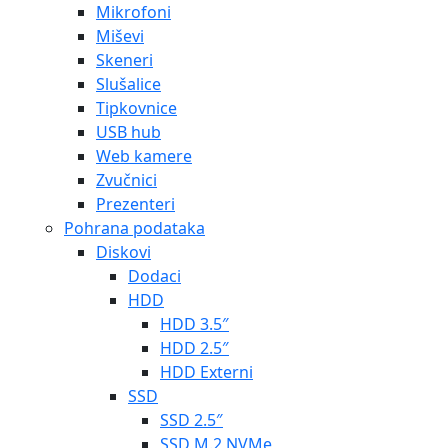
Mikrofoni
Miševi
Skeneri
Slušalice
Tipkovnice
USB hub
Web kamere
Zvučnici
Prezenteri
Pohrana podataka
Diskovi
Dodaci
HDD
HDD 3.5″
HDD 2.5″
HDD Externi
SSD
SSD 2.5″
SSD M.2 NVMe