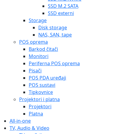
SSD M.2 SATA
SSD externi
Storage
Disk storage
NAS, SAN, tape
POS oprema
Barkod čitači
Monitori
Periferna POS oprema
Pisači
POS PDA uređaji
POS sustavi
Tipkovnice
Projektori i platna
Projektori
Platna
All-in-one
TV, Audio & Video