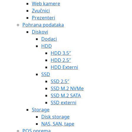
Web kamere
Zvučnici
Prezenteri
Pohrana podataka
Diskovi
Dodaci
HDD
HDD 3.5″
HDD 2.5″
HDD Externi
SSD
SSD 2.5″
SSD M.2 NVMe
SSD M.2 SATA
SSD externi
Storage
Disk storage
NAS, SAN, tape
POS oprema