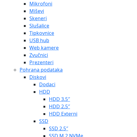
Mikrofoni
Miševi
Skeneri
Slušalice
Tipkovnice
USB hub
Web kamere
Zvučnici
Prezenteri
Pohrana podataka
Diskovi
Dodaci
HDD
HDD 3.5″
HDD 2.5″
HDD Externi
SSD
SSD 2.5″
SSD M.2 NVMe