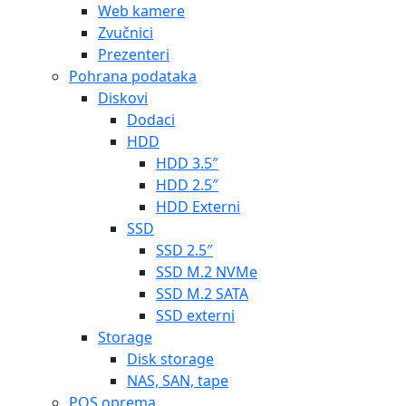
Web kamere
Zvučnici
Prezenteri
Pohrana podataka
Diskovi
Dodaci
HDD
HDD 3.5″
HDD 2.5″
HDD Externi
SSD
SSD 2.5″
SSD M.2 NVMe
SSD M.2 SATA
SSD externi
Storage
Disk storage
NAS, SAN, tape
POS oprema