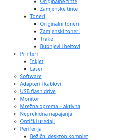
Originalne tinte
Zamjenske tinte
Toneri
Originalni toneri
Zamjenski toneri
Trake
Bubnjevi i beltovi
Printeri
Inkjet
Laser
Software
Adapteri i kablovi
USB flash drive
Monitori
Mrežna oprema – aktivna
Neprekidna napajanja
Optički uređaji
Periferija
Bežični desktop komplet