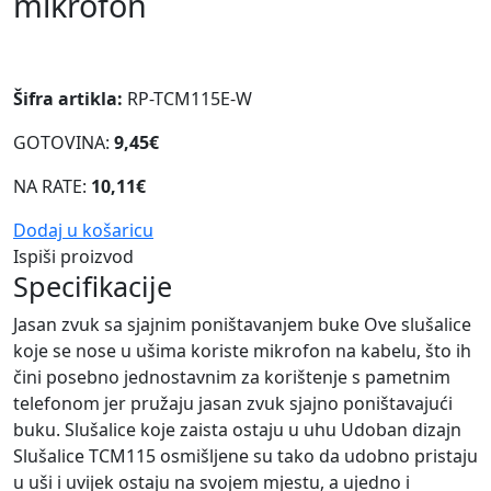
mikrofon
Šifra artikla:
RP-TCM115E-W
GOTOVINA:
9,45€
NA RATE:
10,11€
Dodaj u košaricu
Ispiši proizvod
Specifikacije
Jasan zvuk sa sjajnim poništavanjem buke Ove slušalice
koje se nose u ušima koriste mikrofon na kabelu, što ih
čini posebno jednostavnim za korištenje s pametnim
telefonom jer pružaju jasan zvuk sjajno poništavajući
buku. Slušalice koje zaista ostaju u uhu Udoban dizajn
Slušalice TCM115 osmišljene su tako da udobno pristaju
u uši i uvijek ostaju na svojem mjestu, a ujedno i