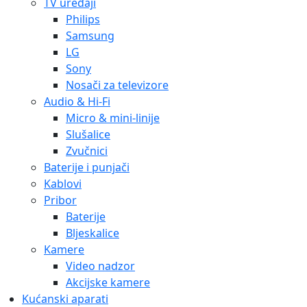
TV uređaji
Philips
Samsung
LG
Sony
Nosači za televizore
Audio & Hi-Fi
Micro & mini-linije
Slušalice
Zvučnici
Baterije i punjači
Kablovi
Pribor
Baterije
Bljeskalice
Kamere
Video nadzor
Akcijske kamere
Kućanski aparati