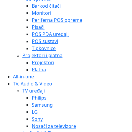
Barkod čitači
Monitori
Periferna POS oprema
Pisači
POS PDA uređaji
POS sustavi
Tipkovnice
Projektori i platna
Projektori
Platna
All-in-one
TV, Audio & Video
TV uređaji
Philips
Samsung
LG
Sony
Nosači za televizore