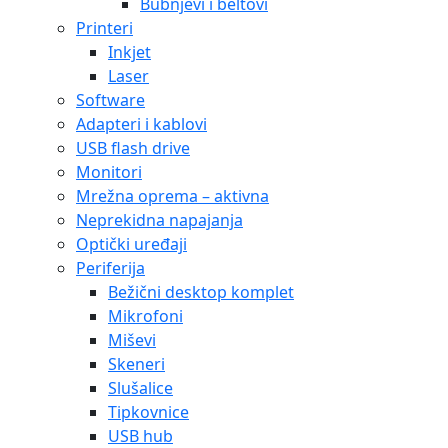
Bubnjevi i beltovi
Printeri
Inkjet
Laser
Software
Adapteri i kablovi
USB flash drive
Monitori
Mrežna oprema – aktivna
Neprekidna napajanja
Optički uređaji
Periferija
Bežični desktop komplet
Mikrofoni
Miševi
Skeneri
Slušalice
Tipkovnice
USB hub