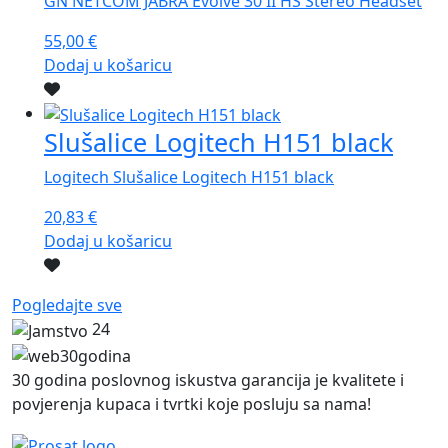
GN NETCOM JABRA Evolve 30 II HS Stereo Headset
55,00
€
Dodaj u košaricu
Slušalice Logitech H151 black
Logitech Slušalice Logitech H151 black
20,83
€
Dodaj u košaricu
Pogledajte sve
24
30 godina poslovnog iskustva garancija je kvalitete i
povjerenja kupaca i tvrtki koje posluju sa nama!