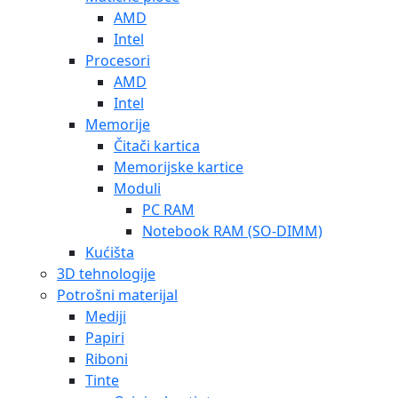
AMD
Intel
Procesori
AMD
Intel
Memorije
Čitači kartica
Memorijske kartice
Moduli
PC RAM
Notebook RAM (SO-DIMM)
Kućišta
3D tehnologije
Potrošni materijal
Mediji
Papiri
Riboni
Tinte