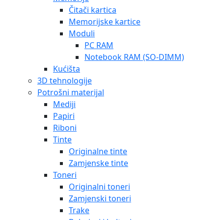
Čitači kartica
Memorijske kartice
Moduli
PC RAM
Notebook RAM (SO-DIMM)
Kućišta
3D tehnologije
Potrošni materijal
Mediji
Papiri
Riboni
Tinte
Originalne tinte
Zamjenske tinte
Toneri
Originalni toneri
Zamjenski toneri
Trake