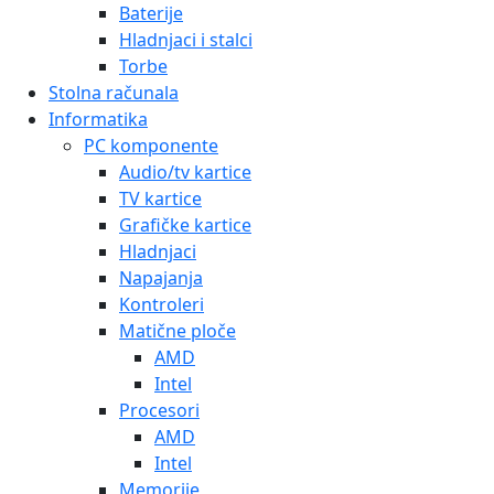
Baterije
Hladnjaci i stalci
Torbe
Stolna računala
Informatika
PC komponente
Audio/tv kartice
TV kartice
Grafičke kartice
Hladnjaci
Napajanja
Kontroleri
Matične ploče
AMD
Intel
Procesori
AMD
Intel
Memorije