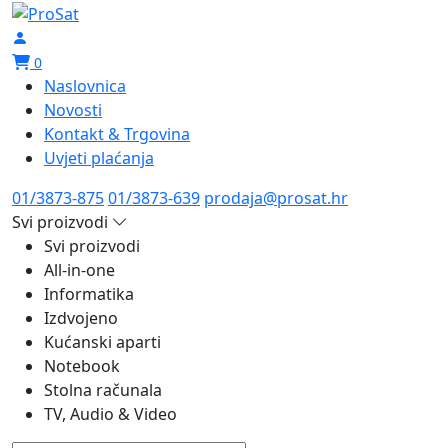
0
Naslovnica
Novosti
Kontakt & Trgovina
Uvjeti plaćanja
01/3873-875
01/3873-639
prodaja@prosat.hr
Svi proizvodi
Svi proizvodi
All-in-one
Informatika
Izdvojeno
Kućanski aparti
Notebook
Stolna računala
TV, Audio & Video