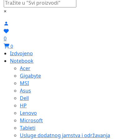
×
0
0
Izdvojeno
Notebook
Acer
Gigabyte
MSI
Asus
Dell
HP
Lenovo
Microsoft
Tableti
Usluge dodatnog jamstva i održavanja