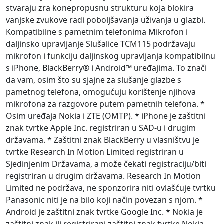
stvaraju zra konepropusnu strukturu koja blokira
vanjske zvukove radi poboljšavanja uživanja u glazbi.
Kompatibilne s pametnim telefonima Mikrofon i
daljinsko upravljanje Slušalice TCM115 podržavaju
mikrofon i funkciju daljinskog upravljanja kompatibilnu
s iPhone, BlackBerry® i Android™ uređajima. To znači
da vam, osim što su sjajne za slušanje glazbe s
pametnog telefona, omogućuju korištenje njihova
mikrofona za razgovore putem pametnih telefona. *
Osim uređaja Nokia i ZTE (OMTP). * iPhone je zaštitni
znak tvrtke Apple Inc. registriran u SAD-u i drugim
državama. * Zaštitni znak BlackBerry u vlasništvu je
tvrtke Research In Motion Limited registriran u
Sjedinjenim Državama, a može čekati registraciju/biti
registriran u drugim državama. Research In Motion
Limited ne podržava, ne sponzorira niti ovlašćuje tvrtku
Panasonic niti je na bilo koji način povezan s njom. *
Android je zaštitni znak tvrtke Google Inc. * Nokia je
zaštitni znak ili registrirani zaštitni znak tvrtke Nokia