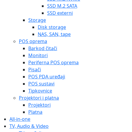
SSD M.2 SATA
SSD externi
Storage
Disk storage
NAS, SAN, tape
POS oprema
Barkod čitači
Monitori
Periferna POS oprema
Pisači
POS PDA uređaji
POS sustavi
Tipkovnice
Projektori i platna
Projektori
Platna
All-in-one
TV, Audio & Video