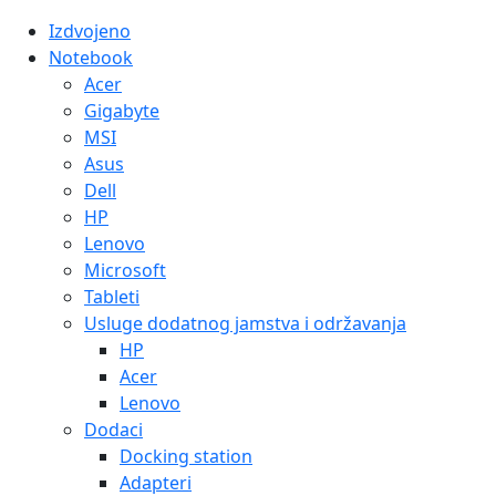
Izdvojeno
Notebook
Acer
Gigabyte
MSI
Asus
Dell
HP
Lenovo
Microsoft
Tableti
Usluge dodatnog jamstva i održavanja
HP
Acer
Lenovo
Dodaci
Docking station
Adapteri