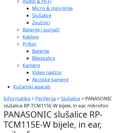
Audio & Hi-Fi
Micro & mini-linije
Slušalice
Zvučnici
Baterije i punjači
Kablovi
Pribor
Baterije
Bljeskalice
Kamere
Video nadzor
Akcijske kamere
Kućanski aparati
Informatika
>
Periferija
>
Slušalice
> PANASONIC
slušalice RP-TCM115E-W bijele, in ear, mikrofon
PANASONIC slušalice RP-
TCM115E-W bijele, in ear,