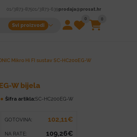
01/3873-875
01/3873-639
prodaja@prosat.hr
0
0
Svi proizvodi
NIC Mikro Hi FI sustav SC-HC200EG-W
EG-W bijela
Šifra artikla:
SC-HC200EG-W
102,11€
GOTOVINA:
109,26€
NA RATE: