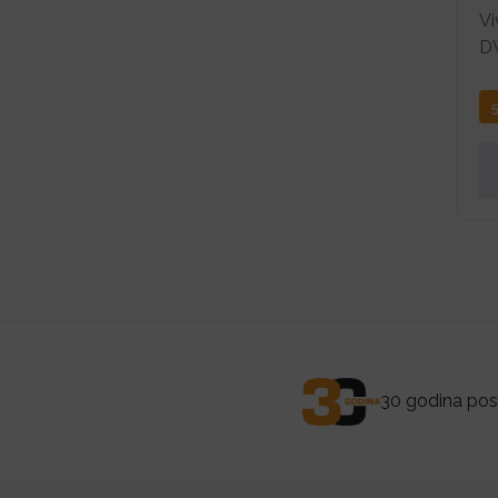
Vi
D
30 godina posl