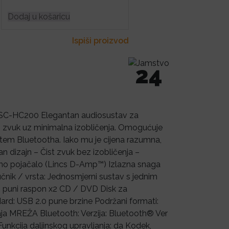
Dodaj u košaricu
Ispiši proizvod
24
 SC-HC200 Elegantan audiosustav za
san zvuk uz minimalna izobličenja. Omogućuje
putem Bluetootha. Iako mu je cijena razumna,
n dizajn – Čist zvuk bez izobličenja –
alno pojačalo (Lincs D-Amp™) Izlazna snaga
nik / vrsta: Jednosmjerni sustav s jednim
cm puni raspon x2 CD / DVD Disk za
d: USB 2.0 pune brzine Podržani formati:
ja MREŽA Bluetooth: Verzija: Bluetooth® Ver
unkcija daljinskog upravljanja: da Kodek,