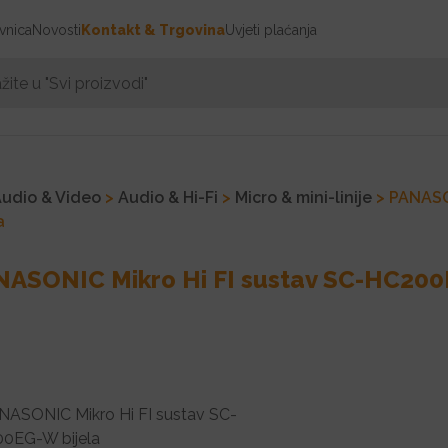
vnica
Novosti
Kontakt & Trgovina
Uvjeti plaćanja
Audio & Video
>
Audio & Hi-Fi
>
Micro & mini-linije
> PANASO
a
NASONIC Mikro Hi FI sustav SC-HC200