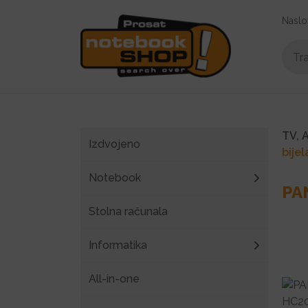
Naslo
TV, 
Izdvojeno
bijel
Notebook
PA
Stolna računala
Informatika
All-in-one