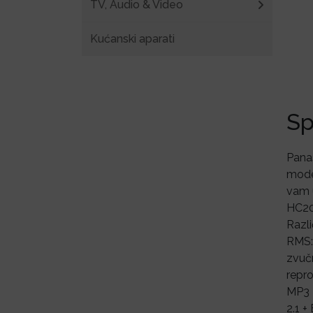
TV, Audio & Video
Kućanski aparati
Sp
Pana
moder
vam u
HC200
Razli
RMS: 
zvučn
repr
MP3 R
2.1 +