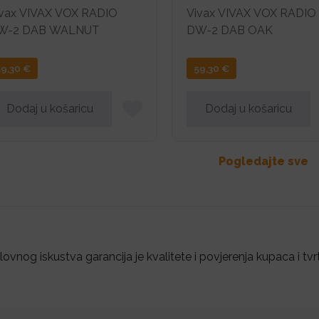
vax VIVAX VOX RADIO
Vivax VIVAX VOX RADIO
W-2 DAB WALNUT
DW-2 DAB OAK
59,30
€
59,30
€
Dodaj u košaricu
Dodaj u košaricu
Pogledajte sve
ovnog iskustva garancija je kvalitete i povjerenja kupaca i tvr