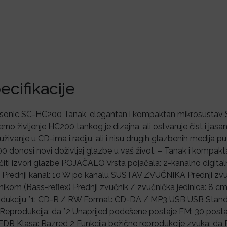
ecifikacije
sonic SC-HC200 Tanak, elegantan i kompaktan mikrosustav
no življenje HC200 tankog je dizajna, ali ostvaruje čist i ja
živanje u CD-ima i radiju, ali i nisu drugih glazbenih medija 
 donosi novi doživljaj glazbe u vaš život. – Tanak i kompakta
čiti izvori glazbe POJAČALO Vrsta pojačala: 2-kanalno digit
Prednji kanal: 10 W po kanalu SUSTAV ZVUČNIKA Prednji zvuč
ikom (Bass-reflex) Prednji zvučnik / zvučnička jedinica: 8 
odukciju *1: CD-R / RW Format: CD-DA / MP3 USB USB Standar
eprodukcija: da *2 Unaprijed podešene postaje FM: 30 posta
 EDR Klasa: Razred 2 Funkcija bežične reprodukcije zvuka: da F