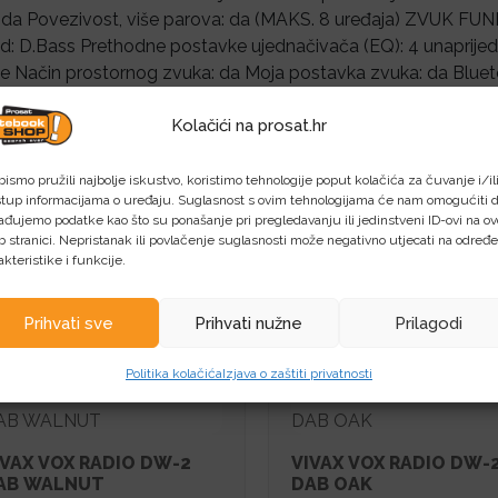
 da Povezivost, više parova: da (MAKS. 8 uređaja) ZVUK FUN
: D.Bass Prethodne postavke ujednačivača (EQ): 4 unaprijed 
le Način prostornog zvuka: da Moja postavka zvuka: da Blu
jučak: USB tip-A x1 OPĆENITO Napajanje: AC 220 – 240V, 50Hz
4 – Normalno na čekanju: 0,2 W*4 – Bluetooth na čekanju: 0,3 
Kolačići na prosat.hr
a: Crni kabel Automatski isključeno: da Štoperica: – Mirovanje
avna jedinica Dimenzije (Š x V x D): 400 x 197 x 107 mm Masa:
bismo pružili najbolje iskustvo, koristimo tehnologije poput kolačića za čuvanje i/il
stup informacijama o uređaju. Suglasnost s ovim tehnologijama će nam omogućiti 
e *3 iOS: da (Bluetooth) Android: da (Bluetooth)
ađujemo podatke kao što su ponašanje pri pregledavanju ili jedinstveni ID-ovi na ov
 stranici. Nepristanak ili povlačenje suglasnosti može negativno utjecati na određ
akteristike i funkcije.
vezani proizvodi
Prihvati sve
Prihvati nužne
Prilagodi
Politika kolačića
Izjava o zaštiti privatnosti
IVAX VOX RADIO DW-2
VIVAX VOX RADIO DW-
AB WALNUT
DAB OAK