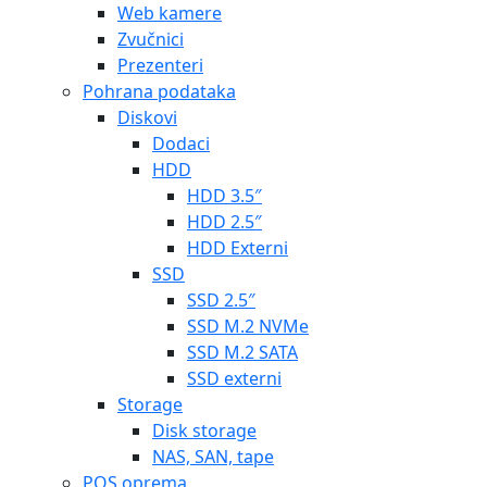
Web kamere
Zvučnici
Prezenteri
Pohrana podataka
Diskovi
Dodaci
HDD
HDD 3.5″
HDD 2.5″
HDD Externi
SSD
SSD 2.5″
SSD M.2 NVMe
SSD M.2 SATA
SSD externi
Storage
Disk storage
NAS, SAN, tape
POS oprema