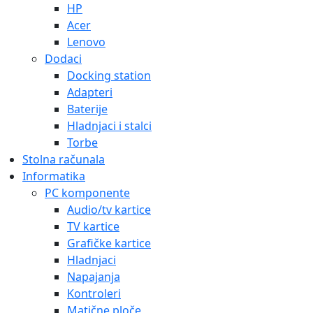
HP
Acer
Lenovo
Dodaci
Docking station
Adapteri
Baterije
Hladnjaci i stalci
Torbe
Stolna računala
Informatika
PC komponente
Audio/tv kartice
TV kartice
Grafičke kartice
Hladnjaci
Napajanja
Kontroleri
Matične ploče