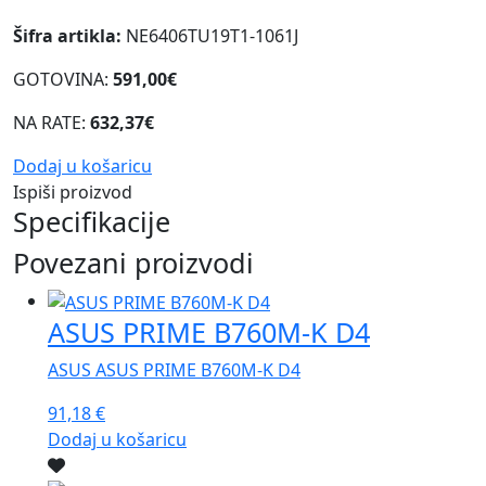
Šifra artikla:
NE6406TU19T1-1061J
GOTOVINA:
591,00€
NA RATE:
632,37€
Dodaj u košaricu
Ispiši proizvod
Specifikacije
Povezani proizvodi
ASUS PRIME B760M-K D4
ASUS ASUS PRIME B760M-K D4
91,18
€
Dodaj u košaricu