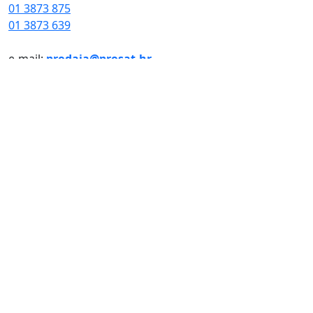
01 3873 875
01 3873 639
e-mail:
prodaja@prosat.hr
Sve navedene cijene su sa uračunatim PDV-om.
Prosat d.o.o.
pokušava biti što precizniji u izradi opisa
proizvoda, ali zbog tehničkih ograničenja ne možemo
garantirati potpunu točnost podataka, opisa ili
dostupnosti proizvoda.
© 2024 Prosat d.o.o. Sva prava pridržana.
Web by: