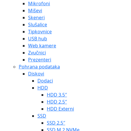
Mikrofoni
Miševi
Skeneri
Slušalice
Tipkovnice
USB hub
Web kamere
Zvučnici
Prezenteri
Pohrana podataka
Diskovi
Dodaci
HDD
HDD 3.5″
HDD 2.5″
HDD Externi
SSD
SSD 2.5″
SSD M.2 NVMe