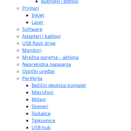
Bubnjevi i beltovi
Printeri
Inkjet
Laser
Software
Adapteri i kablovi
USB flash drive
Monitori
Mrežna oprema – aktivna
Neprekidna napajanja
Optički uređaji
Periferija
Bežični desktop komplet
Mikrofoni
Miševi
Skeneri
Slušalice
Tipkovnice
USB hub