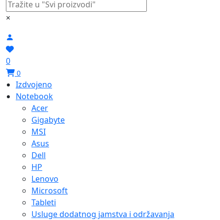
×
0
0
Izdvojeno
Notebook
Acer
Gigabyte
MSI
Asus
Dell
HP
Lenovo
Microsoft
Tableti
Usluge dodatnog jamstva i održavanja