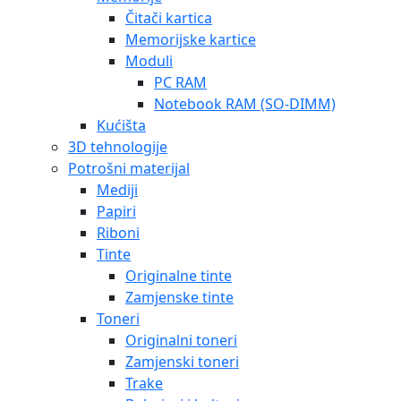
Čitači kartica
Memorijske kartice
Moduli
PC RAM
Notebook RAM (SO-DIMM)
Kućišta
3D tehnologije
Potrošni materijal
Mediji
Papiri
Riboni
Tinte
Originalne tinte
Zamjenske tinte
Toneri
Originalni toneri
Zamjenski toneri
Trake