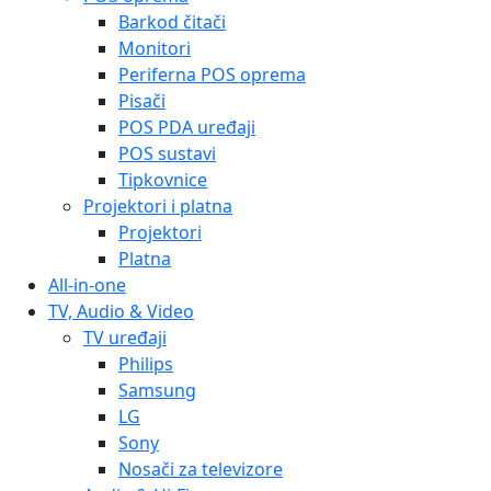
Barkod čitači
Monitori
Periferna POS oprema
Pisači
POS PDA uređaji
POS sustavi
Tipkovnice
Projektori i platna
Projektori
Platna
All-in-one
TV, Audio & Video
TV uređaji
Philips
Samsung
LG
Sony
Nosači za televizore