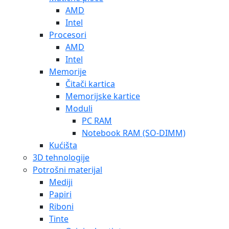
AMD
Intel
Procesori
AMD
Intel
Memorije
Čitači kartica
Memorijske kartice
Moduli
PC RAM
Notebook RAM (SO-DIMM)
Kućišta
3D tehnologije
Potrošni materijal
Mediji
Papiri
Riboni
Tinte