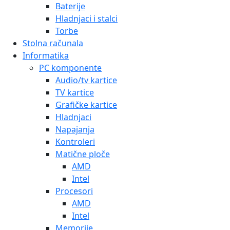
Baterije
Hladnjaci i stalci
Torbe
Stolna računala
Informatika
PC komponente
Audio/tv kartice
TV kartice
Grafičke kartice
Hladnjaci
Napajanja
Kontroleri
Matične ploče
AMD
Intel
Procesori
AMD
Intel
Memorije