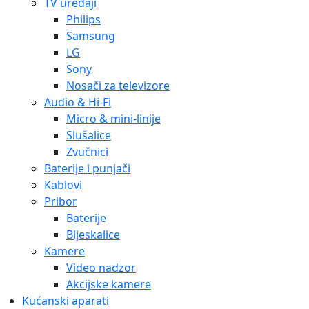
TV uređaji
Philips
Samsung
LG
Sony
Nosači za televizore
Audio & Hi-Fi
Micro & mini-linije
Slušalice
Zvučnici
Baterije i punjači
Kablovi
Pribor
Baterije
Bljeskalice
Kamere
Video nadzor
Akcijske kamere
Kućanski aparati