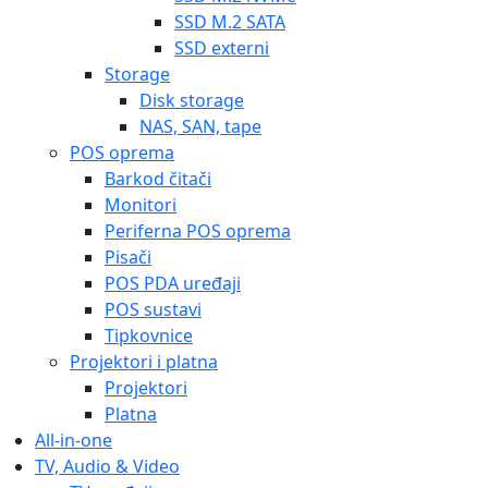
SSD M.2 SATA
SSD externi
Storage
Disk storage
NAS, SAN, tape
POS oprema
Barkod čitači
Monitori
Periferna POS oprema
Pisači
POS PDA uređaji
POS sustavi
Tipkovnice
Projektori i platna
Projektori
Platna
All-in-one
TV, Audio & Video