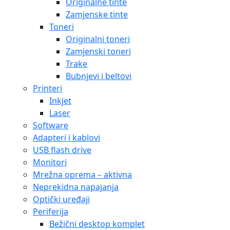
Originalne tinte
Zamjenske tinte
Toneri
Originalni toneri
Zamjenski toneri
Trake
Bubnjevi i beltovi
Printeri
Inkjet
Laser
Software
Adapteri i kablovi
USB flash drive
Monitori
Mrežna oprema – aktivna
Neprekidna napajanja
Optički uređaji
Periferija
Bežični desktop komplet