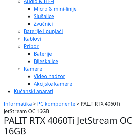
Audio & Hi-Fi
Micro & mini-linije
Slušalice
Zvučnici
Baterije i punjači
Kablovi
Pribor
Baterije
Bljeskalice
Kamere
Video nadzor
Akcijske kamere
Kućanski aparati
Informatika
>
PC komponente
> PALIT RTX 4060Ti
JetStream OC 16GB
PALIT RTX 4060Ti JetStream OC
16GB