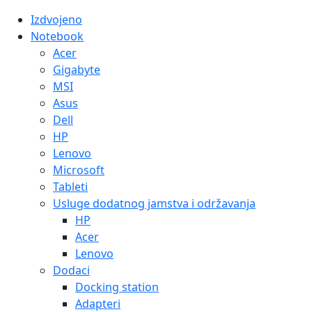
Izdvojeno
Notebook
Acer
Gigabyte
MSI
Asus
Dell
HP
Lenovo
Microsoft
Tableti
Usluge dodatnog jamstva i održavanja
HP
Acer
Lenovo
Dodaci
Docking station
Adapteri