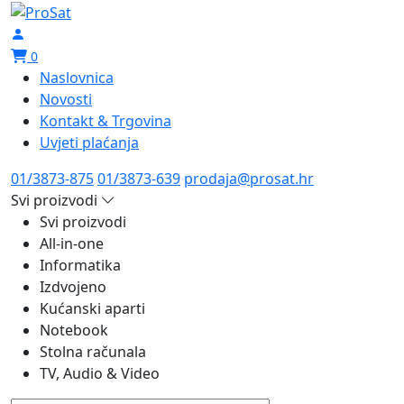
0
Naslovnica
Novosti
Kontakt & Trgovina
Uvjeti plaćanja
01/3873-875
01/3873-639
prodaja@prosat.hr
Svi proizvodi
Svi proizvodi
All-in-one
Informatika
Izdvojeno
Kućanski aparti
Notebook
Stolna računala
TV, Audio & Video