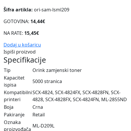
Šifra artikla:
ori-sam-lsml209
GOTOVINA:
14,44€
NA RATE:
15,45€
Dodaj u košaricu
Ispiši proizvod
Specifikacije
Tip
Orink zamjenski toner
Kapacitet
5000 stranica
ispisa
Kompatibilni
SCX-4824, SCX-4824FX, SCX-4828FN, SCX-
printeri
4828, SCX-4828FX, SCX-4824FN, ML-2855ND
Boja
Crna
Pakiranje
Retail
Oznaka
ML-D209L
proizvođača