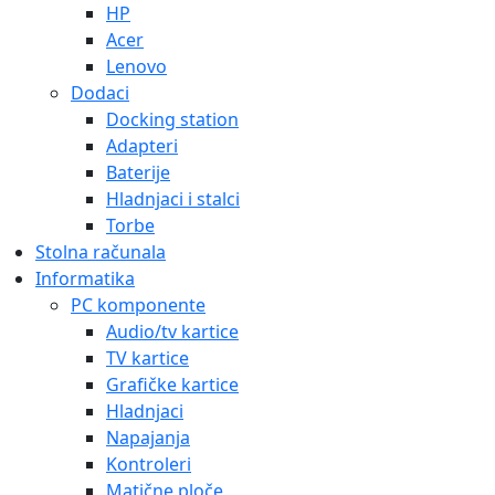
HP
Acer
Lenovo
Dodaci
Docking station
Adapteri
Baterije
Hladnjaci i stalci
Torbe
Stolna računala
Informatika
PC komponente
Audio/tv kartice
TV kartice
Grafičke kartice
Hladnjaci
Napajanja
Kontroleri
Matične ploče