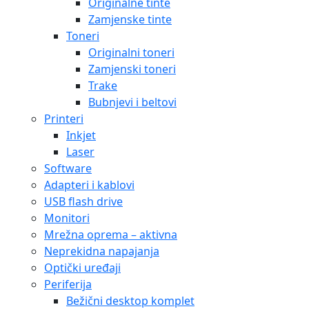
Originalne tinte
Zamjenske tinte
Toneri
Originalni toneri
Zamjenski toneri
Trake
Bubnjevi i beltovi
Printeri
Inkjet
Laser
Software
Adapteri i kablovi
USB flash drive
Monitori
Mrežna oprema – aktivna
Neprekidna napajanja
Optički uređaji
Periferija
Bežični desktop komplet