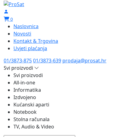
0
Naslovnica
Novosti
Kontakt & Trgovina
Uvjeti plaćanja
01/3873-875
01/3873-639
prodaja@prosat.hr
Svi proizvodi
Svi proizvodi
All-in-one
Informatika
Izdvojeno
Kućanski aparti
Notebook
Stolna računala
TV, Audio & Video