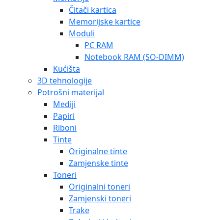
Čitači kartica
Memorijske kartice
Moduli
PC RAM
Notebook RAM (SO-DIMM)
Kućišta
3D tehnologije
Potrošni materijal
Mediji
Papiri
Riboni
Tinte
Originalne tinte
Zamjenske tinte
Toneri
Originalni toneri
Zamjenski toneri
Trake