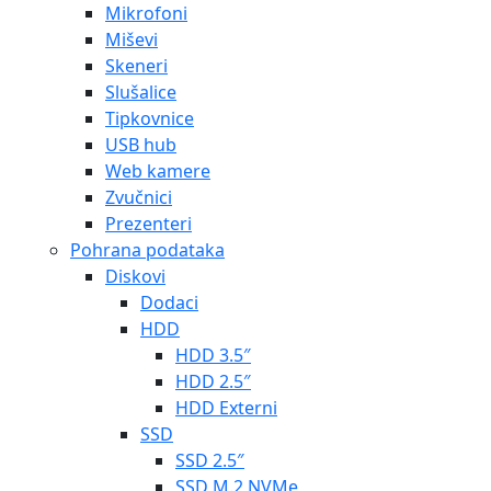
Mikrofoni
Miševi
Skeneri
Slušalice
Tipkovnice
USB hub
Web kamere
Zvučnici
Prezenteri
Pohrana podataka
Diskovi
Dodaci
HDD
HDD 3.5″
HDD 2.5″
HDD Externi
SSD
SSD 2.5″
SSD M.2 NVMe