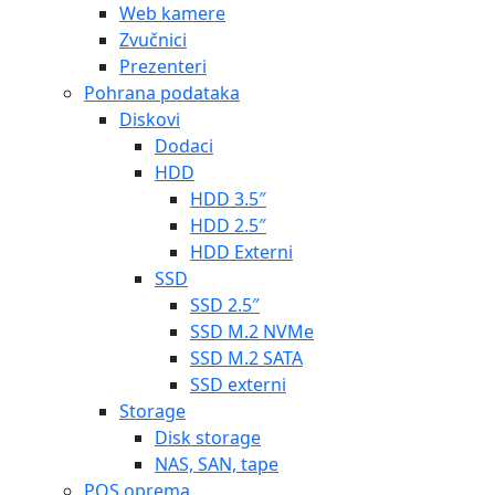
Web kamere
Zvučnici
Prezenteri
Pohrana podataka
Diskovi
Dodaci
HDD
HDD 3.5″
HDD 2.5″
HDD Externi
SSD
SSD 2.5″
SSD M.2 NVMe
SSD M.2 SATA
SSD externi
Storage
Disk storage
NAS, SAN, tape
POS oprema