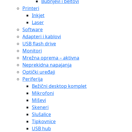
Bubnjevi i beltovi
Printeri
Inkjet
Laser
Software
Adapteri i kablovi
USB flash drive
Monitori
Mrežna oprema – aktivna
Neprekidna napajanja
Optički uređaji
Periferija
Bežični desktop komplet
Mikrofoni
Miševi
Skeneri
Slušalice
Tipkovnice
USB hub