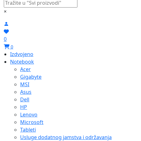
×
0
0
Izdvojeno
Notebook
Acer
Gigabyte
MSI
Asus
Dell
HP
Lenovo
Microsoft
Tableti
Usluge dodatnog jamstva i održavanja