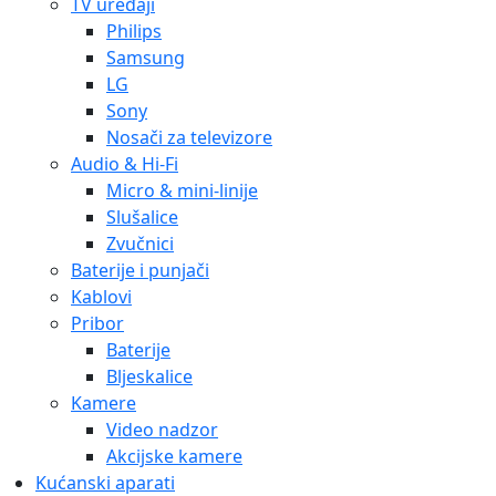
TV uređaji
Philips
Samsung
LG
Sony
Nosači za televizore
Audio & Hi-Fi
Micro & mini-linije
Slušalice
Zvučnici
Baterije i punjači
Kablovi
Pribor
Baterije
Bljeskalice
Kamere
Video nadzor
Akcijske kamere
Kućanski aparati