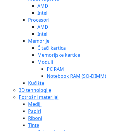
AMD
Intel
Procesori
AMD
Intel
Memorije
Čitači kartica
Memorijske kartice
Moduli
PC RAM
Notebook RAM (SO-DIMM)
Kućišta
3D tehnologije
Potrošni materijal
Mediji
Papiri
Riboni
Tinte