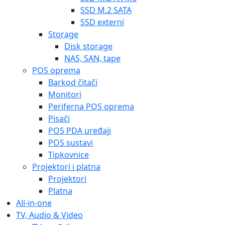
SSD M.2 SATA
SSD externi
Storage
Disk storage
NAS, SAN, tape
POS oprema
Barkod čitači
Monitori
Periferna POS oprema
Pisači
POS PDA uređaji
POS sustavi
Tipkovnice
Projektori i platna
Projektori
Platna
All-in-one
TV, Audio & Video