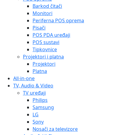
Barkod čitači
Monitori
Periferna POS oprema
Pisači
POS PDA uređaji
POS sustavi
Tipkovnice
Projektori i platna
Projektori
Platna
All-in-one
TV, Audio & Video
TV uređaji
Philips
Samsung
LG
Sony
Nosači za televizore