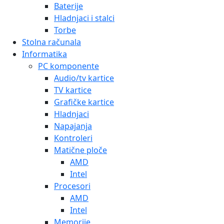
Baterije
Hladnjaci i stalci
Torbe
Stolna računala
Informatika
PC komponente
Audio/tv kartice
TV kartice
Grafičke kartice
Hladnjaci
Napajanja
Kontroleri
Matične ploče
AMD
Intel
Procesori
AMD
Intel
Memorije