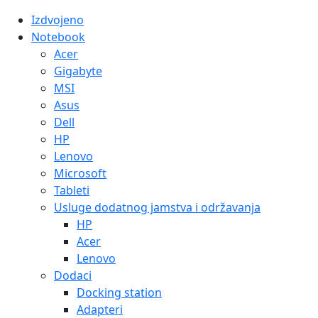
Izdvojeno
Notebook
Acer
Gigabyte
MSI
Asus
Dell
HP
Lenovo
Microsoft
Tableti
Usluge dodatnog jamstva i održavanja
HP
Acer
Lenovo
Dodaci
Docking station
Adapteri