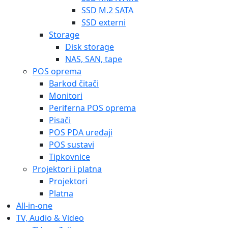
SSD M.2 SATA
SSD externi
Storage
Disk storage
NAS, SAN, tape
POS oprema
Barkod čitači
Monitori
Periferna POS oprema
Pisači
POS PDA uređaji
POS sustavi
Tipkovnice
Projektori i platna
Projektori
Platna
All-in-one
TV, Audio & Video