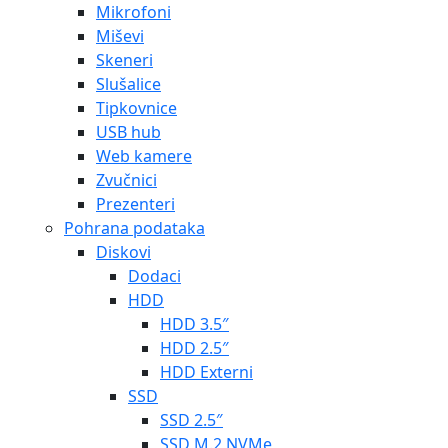
Mikrofoni
Miševi
Skeneri
Slušalice
Tipkovnice
USB hub
Web kamere
Zvučnici
Prezenteri
Pohrana podataka
Diskovi
Dodaci
HDD
HDD 3.5″
HDD 2.5″
HDD Externi
SSD
SSD 2.5″
SSD M.2 NVMe