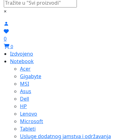
×
0
0
Izdvojeno
Notebook
Acer
Gigabyte
MSI
Asus
Dell
HP
Lenovo
Microsoft
Tableti
Usluge dodatnog jamstva i održavanja