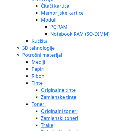
Čitači kartica
Memorijske kartice
Moduli
PC RAM
Notebook RAM (SO-DIMM)
Kućišta
3D tehnologije
Potrošni materijal
Mediji
Papiri
Riboni
Tinte
Originalne tinte
Zamjenske tinte
Toneri
Originalni toneri
Zamjenski toneri
Trake