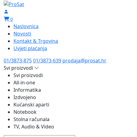
0
Naslovnica
Novosti
Kontakt & Trgovina
Uvjeti plaćanja
01/3873-875
01/3873-639
prodaja@prosat.hr
Svi proizvodi
Svi proizvodi
All-in-one
Informatika
Izdvojeno
Kućanski aparti
Notebook
Stolna računala
TV, Audio & Video