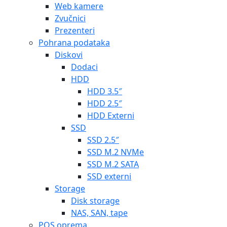
Web kamere
Zvučnici
Prezenteri
Pohrana podataka
Diskovi
Dodaci
HDD
HDD 3.5″
HDD 2.5″
HDD Externi
SSD
SSD 2.5″
SSD M.2 NVMe
SSD M.2 SATA
SSD externi
Storage
Disk storage
NAS, SAN, tape
POS oprema