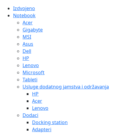
Izdvojeno
Notebook
Acer
Gigabyte
MSI
Asus
Dell
HP
Lenovo
Microsoft
Tableti
Usluge dodatnog jamstva i održavanja
HP
Acer
Lenovo
Dodaci
Docking station
Adapteri