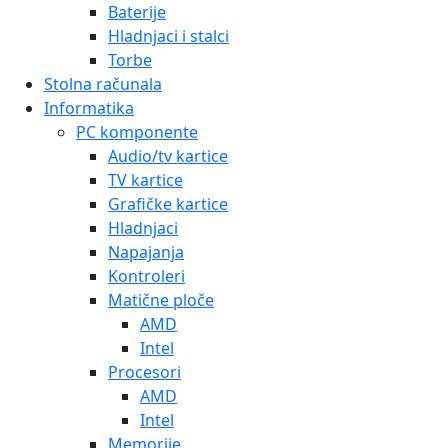
Baterije
Hladnjaci i stalci
Torbe
Stolna računala
Informatika
PC komponente
Audio/tv kartice
TV kartice
Grafičke kartice
Hladnjaci
Napajanja
Kontroleri
Matične ploče
AMD
Intel
Procesori
AMD
Intel
Memorije