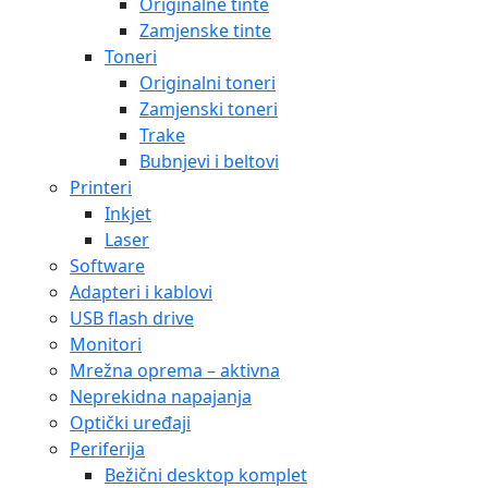
Originalne tinte
Zamjenske tinte
Toneri
Originalni toneri
Zamjenski toneri
Trake
Bubnjevi i beltovi
Printeri
Inkjet
Laser
Software
Adapteri i kablovi
USB flash drive
Monitori
Mrežna oprema – aktivna
Neprekidna napajanja
Optički uređaji
Periferija
Bežični desktop komplet