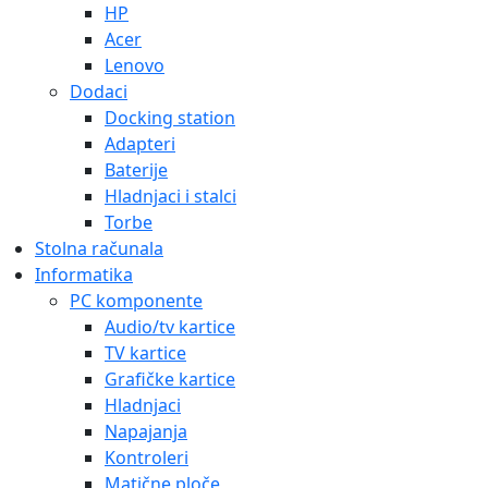
HP
Acer
Lenovo
Dodaci
Docking station
Adapteri
Baterije
Hladnjaci i stalci
Torbe
Stolna računala
Informatika
PC komponente
Audio/tv kartice
TV kartice
Grafičke kartice
Hladnjaci
Napajanja
Kontroleri
Matične ploče