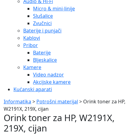
Audio & Hi-Fi
Micro & mini-linije
Slušalice
Zvučnici
Baterije i punjači
Kablovi
Pribor
Baterije
Bljeskalice
Kamere
Video nadzor
Akcijske kamere
Kućanski aparati
Informatika
>
Potrošni materijal
> Orink toner za HP,
W2191X, 219X, cijan
Orink toner za HP, W2191X,
219X, cijan