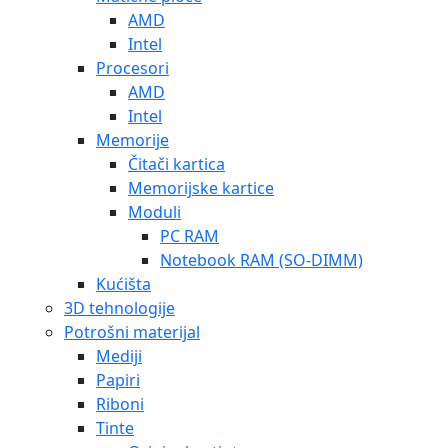
AMD
Intel
Procesori
AMD
Intel
Memorije
Čitači kartica
Memorijske kartice
Moduli
PC RAM
Notebook RAM (SO-DIMM)
Kućišta
3D tehnologije
Potrošni materijal
Mediji
Papiri
Riboni
Tinte