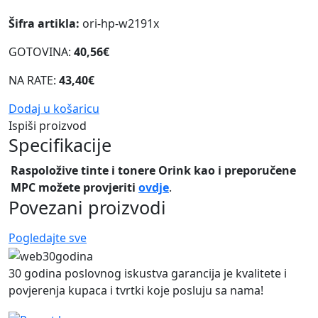
Šifra artikla:
ori-hp-w2191x
GOTOVINA:
40,56€
NA RATE:
43,40€
Dodaj u košaricu
Ispiši proizvod
Specifikacije
Raspoložive tinte i tonere Orink kao i preporučene
MPC možete provjeriti
ovdje
.
Povezani proizvodi
Pogledajte sve
30 godina poslovnog iskustva garancija je kvalitete i
povjerenja kupaca i tvrtki koje posluju sa nama!