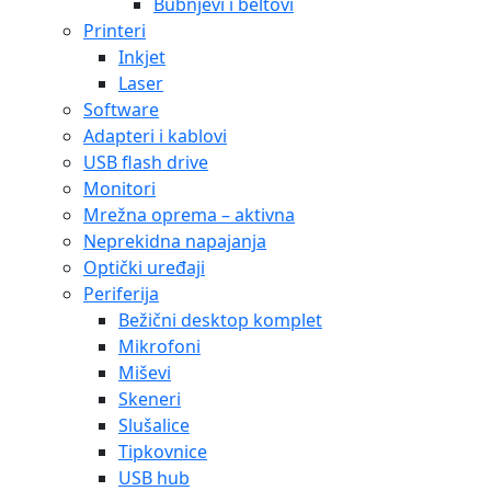
Bubnjevi i beltovi
Printeri
Inkjet
Laser
Software
Adapteri i kablovi
USB flash drive
Monitori
Mrežna oprema – aktivna
Neprekidna napajanja
Optički uređaji
Periferija
Bežični desktop komplet
Mikrofoni
Miševi
Skeneri
Slušalice
Tipkovnice
USB hub