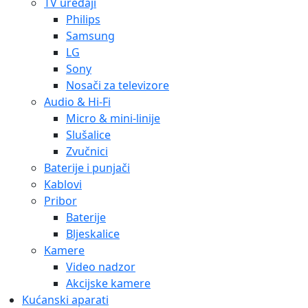
TV uređaji
Philips
Samsung
LG
Sony
Nosači za televizore
Audio & Hi-Fi
Micro & mini-linije
Slušalice
Zvučnici
Baterije i punjači
Kablovi
Pribor
Baterije
Bljeskalice
Kamere
Video nadzor
Akcijske kamere
Kućanski aparati