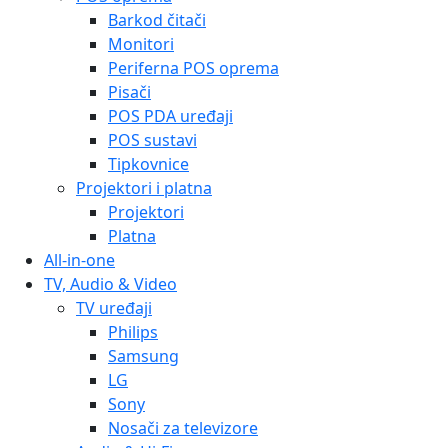
Barkod čitači
Monitori
Periferna POS oprema
Pisači
POS PDA uređaji
POS sustavi
Tipkovnice
Projektori i platna
Projektori
Platna
All-in-one
TV, Audio & Video
TV uređaji
Philips
Samsung
LG
Sony
Nosači za televizore