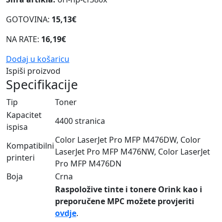
GOTOVINA:
15,13€
NA RATE:
16,19€
Dodaj u košaricu
Ispiši proizvod
Specifikacije
Tip
Toner
Kapacitet
4400 stranica
ispisa
Color LaserJet Pro MFP M476DW, Color
Kompatibilni
LaserJet Pro MFP M476NW, Color LaserJet
printeri
Pro MFP M476DN
Boja
Crna
Raspoložive tinte i tonere Orink kao i
preporučene MPC možete provjeriti
ovdje
.