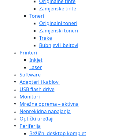
Originalne tinte
Zamjenske tinte
Toneri
Originalni toneri
Zamjenski toneri
Trake
Bubnjevi i beltovi
Printeri
Inkjet
Laser
Software
Adapteri i kablovi
USB flash drive
Monitori
Mrežna oprema – aktivna
Neprekidna napajanja
Optički uređaji
Periferija
Bežični desktop komplet