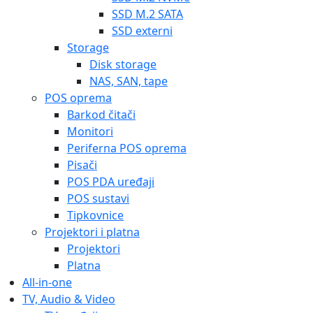
SSD M.2 SATA
SSD externi
Storage
Disk storage
NAS, SAN, tape
POS oprema
Barkod čitači
Monitori
Periferna POS oprema
Pisači
POS PDA uređaji
POS sustavi
Tipkovnice
Projektori i platna
Projektori
Platna
All-in-one
TV, Audio & Video