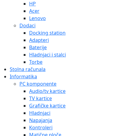
HP
Acer
Lenovo
Dodaci
Docking station
Adapteri
Baterije
Hladnjaci i stalci
Torbe
Stolna računala
Informatika
PC komponente
Audio/tv kartice
TV kartice
Grafičke kartice
Hladnjaci
Napajanja
Kontroleri
Matične ploče