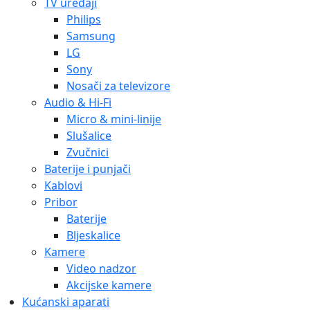
TV uređaji
Philips
Samsung
LG
Sony
Nosači za televizore
Audio & Hi-Fi
Micro & mini-linije
Slušalice
Zvučnici
Baterije i punjači
Kablovi
Pribor
Baterije
Bljeskalice
Kamere
Video nadzor
Akcijske kamere
Kućanski aparati