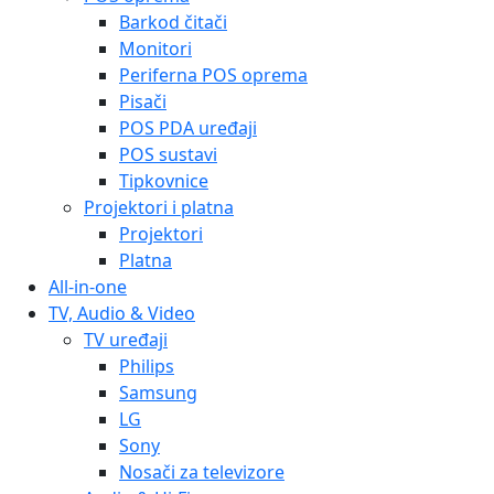
Barkod čitači
Monitori
Periferna POS oprema
Pisači
POS PDA uređaji
POS sustavi
Tipkovnice
Projektori i platna
Projektori
Platna
All-in-one
TV, Audio & Video
TV uređaji
Philips
Samsung
LG
Sony
Nosači za televizore