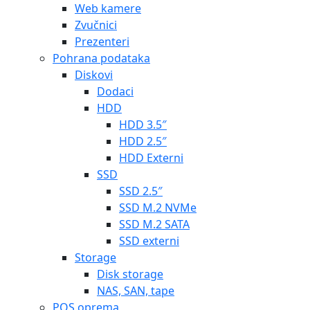
Web kamere
Zvučnici
Prezenteri
Pohrana podataka
Diskovi
Dodaci
HDD
HDD 3.5″
HDD 2.5″
HDD Externi
SSD
SSD 2.5″
SSD M.2 NVMe
SSD M.2 SATA
SSD externi
Storage
Disk storage
NAS, SAN, tape
POS oprema