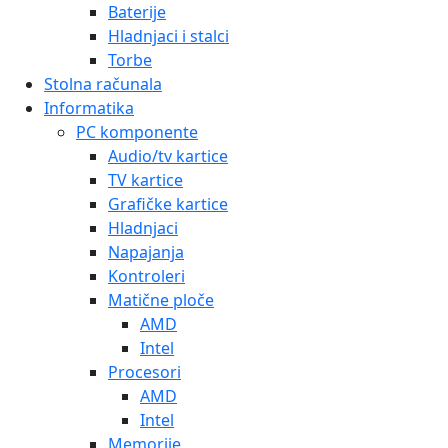
Baterije
Hladnjaci i stalci
Torbe
Stolna računala
Informatika
PC komponente
Audio/tv kartice
TV kartice
Grafičke kartice
Hladnjaci
Napajanja
Kontroleri
Matične ploče
AMD
Intel
Procesori
AMD
Intel
Memorije