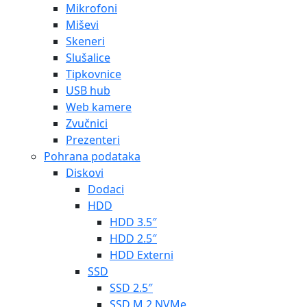
Mikrofoni
Miševi
Skeneri
Slušalice
Tipkovnice
USB hub
Web kamere
Zvučnici
Prezenteri
Pohrana podataka
Diskovi
Dodaci
HDD
HDD 3.5″
HDD 2.5″
HDD Externi
SSD
SSD 2.5″
SSD M.2 NVMe