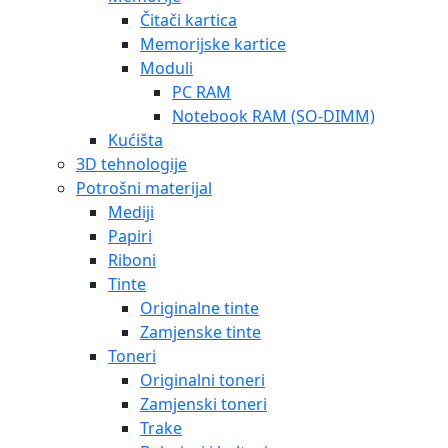
Čitači kartica
Memorijske kartice
Moduli
PC RAM
Notebook RAM (SO-DIMM)
Kućišta
3D tehnologije
Potrošni materijal
Mediji
Papiri
Riboni
Tinte
Originalne tinte
Zamjenske tinte
Toneri
Originalni toneri
Zamjenski toneri
Trake