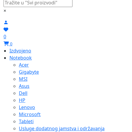
×
0
0
Izdvojeno
Notebook
Acer
Gigabyte
MSI
Asus
Dell
HP
Lenovo
Microsoft
Tableti
Usluge dodatnog jamstva i održavanja