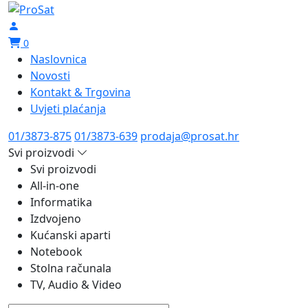
0
Naslovnica
Novosti
Kontakt & Trgovina
Uvjeti plaćanja
01/3873-875
01/3873-639
prodaja@prosat.hr
Svi proizvodi
Svi proizvodi
All-in-one
Informatika
Izdvojeno
Kućanski aparti
Notebook
Stolna računala
TV, Audio & Video