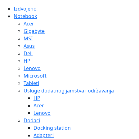
Izdvojeno
Notebook
Acer
Gigabyte
MSI
Asus
Dell
HP
Lenovo
Microsoft
Tableti
Usluge dodatnog jamstva i održavanja
HP
Acer
Lenovo
Dodaci
Docking station
Adapteri