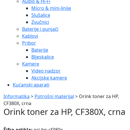
Audio & Hi-Fi
Micro & mini-linije
Slušalice
Zvučnici
Baterije i punjači
Kablovi
Pribor
Baterije
Bljeskalice
Kamere
Video nadzor
Akcijske kamere
Kućanski aparati
Informatika
>
Potrošni materijal
> Orink toner za HP,
CF380X, crna
Orink toner za HP, CF380X, crna
Šifra artikla:
ori-hp-cf380x