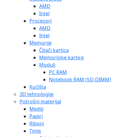
AMD
Intel
Procesori
AMD
Intel
Memorije
Čitači kartica
Memorijske kartice
Moduli
PC RAM
Notebook RAM (SO-DIMM)
Kućišta
3D tehnologije
Potrošni materijal
Mediji
Papiri
Riboni
Tinte