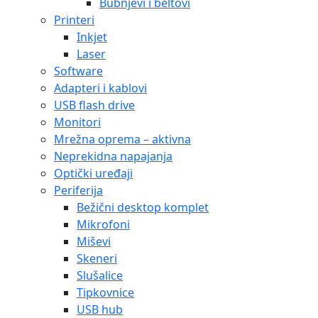
Bubnjevi i beltovi
Printeri
Inkjet
Laser
Software
Adapteri i kablovi
USB flash drive
Monitori
Mrežna oprema – aktivna
Neprekidna napajanja
Optički uređaji
Periferija
Bežični desktop komplet
Mikrofoni
Miševi
Skeneri
Slušalice
Tipkovnice
USB hub