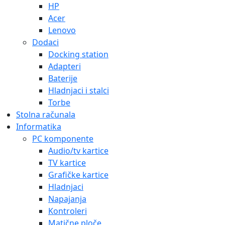
HP
Acer
Lenovo
Dodaci
Docking station
Adapteri
Baterije
Hladnjaci i stalci
Torbe
Stolna računala
Informatika
PC komponente
Audio/tv kartice
TV kartice
Grafičke kartice
Hladnjaci
Napajanja
Kontroleri
Matične ploče