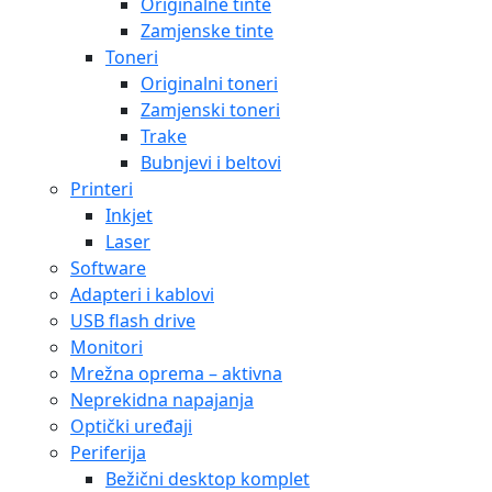
Originalne tinte
Zamjenske tinte
Toneri
Originalni toneri
Zamjenski toneri
Trake
Bubnjevi i beltovi
Printeri
Inkjet
Laser
Software
Adapteri i kablovi
USB flash drive
Monitori
Mrežna oprema – aktivna
Neprekidna napajanja
Optički uređaji
Periferija
Bežični desktop komplet