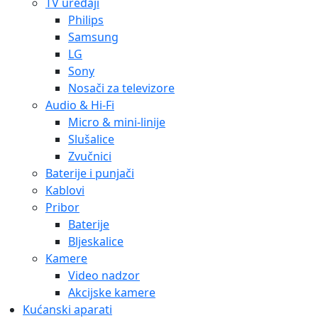
TV uređaji
Philips
Samsung
LG
Sony
Nosači za televizore
Audio & Hi-Fi
Micro & mini-linije
Slušalice
Zvučnici
Baterije i punjači
Kablovi
Pribor
Baterije
Bljeskalice
Kamere
Video nadzor
Akcijske kamere
Kućanski aparati