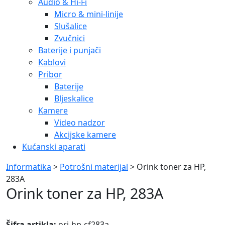
Audio & Hi-Fi
Micro & mini-linije
Slušalice
Zvučnici
Baterije i punjači
Kablovi
Pribor
Baterije
Bljeskalice
Kamere
Video nadzor
Akcijske kamere
Kućanski aparati
Informatika
>
Potrošni materijal
> Orink toner za HP,
283A
Orink toner za HP, 283A
Šifra artikla:
ori-hp-cf283a