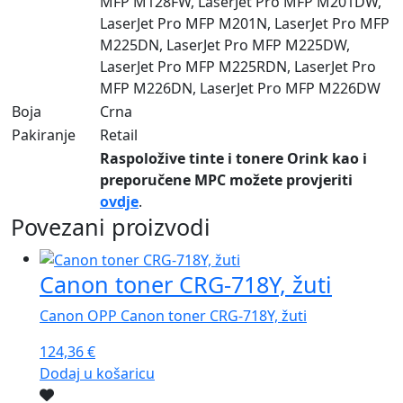
MFP M128FW, LaserJet Pro MFP M201DW,
LaserJet Pro MFP M201N, LaserJet Pro MFP
M225DN, LaserJet Pro MFP M225DW,
LaserJet Pro MFP M225RDN, LaserJet Pro
MFP M226DN, LaserJet Pro MFP M226DW
Boja
Crna
Pakiranje
Retail
Raspoložive tinte i tonere Orink kao i
preporučene MPC možete provjeriti
ovdje
.
Povezani proizvodi
Canon toner CRG-718Y, žuti
Canon OPP Canon toner CRG-718Y, žuti
124,36
€
Dodaj u košaricu