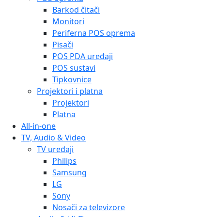
Barkod čitači
Monitori
Periferna POS oprema
Pisači
POS PDA uređaji
POS sustavi
Tipkovnice
Projektori i platna
Projektori
Platna
All-in-one
TV, Audio & Video
TV uređaji
Philips
Samsung
LG
Sony
Nosači za televizore