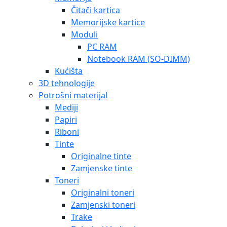
Čitači kartica
Memorijske kartice
Moduli
PC RAM
Notebook RAM (SO-DIMM)
Kućišta
3D tehnologije
Potrošni materijal
Mediji
Papiri
Riboni
Tinte
Originalne tinte
Zamjenske tinte
Toneri
Originalni toneri
Zamjenski toneri
Trake