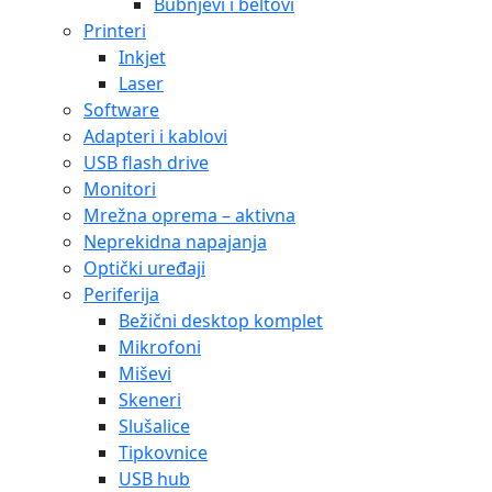
Bubnjevi i beltovi
Printeri
Inkjet
Laser
Software
Adapteri i kablovi
USB flash drive
Monitori
Mrežna oprema – aktivna
Neprekidna napajanja
Optički uređaji
Periferija
Bežični desktop komplet
Mikrofoni
Miševi
Skeneri
Slušalice
Tipkovnice
USB hub