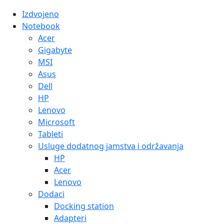
Izdvojeno
Notebook
Acer
Gigabyte
MSI
Asus
Dell
HP
Lenovo
Microsoft
Tableti
Usluge dodatnog jamstva i održavanja
HP
Acer
Lenovo
Dodaci
Docking station
Adapteri