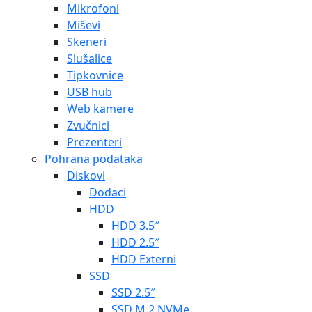
Mikrofoni
Miševi
Skeneri
Slušalice
Tipkovnice
USB hub
Web kamere
Zvučnici
Prezenteri
Pohrana podataka
Diskovi
Dodaci
HDD
HDD 3.5″
HDD 2.5″
HDD Externi
SSD
SSD 2.5″
SSD M.2 NVMe