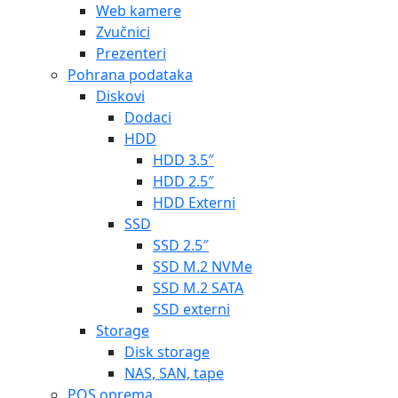
Web kamere
Zvučnici
Prezenteri
Pohrana podataka
Diskovi
Dodaci
HDD
HDD 3.5″
HDD 2.5″
HDD Externi
SSD
SSD 2.5″
SSD M.2 NVMe
SSD M.2 SATA
SSD externi
Storage
Disk storage
NAS, SAN, tape
POS oprema