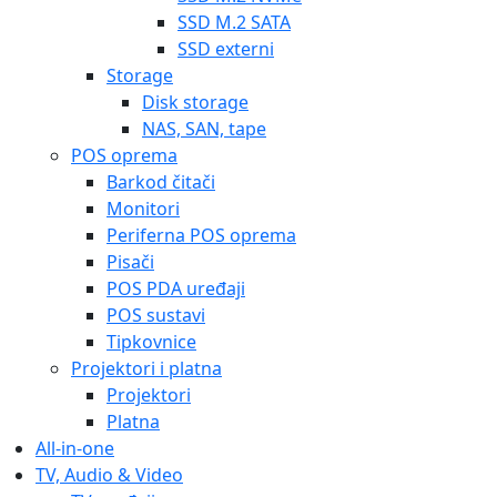
SSD M.2 SATA
SSD externi
Storage
Disk storage
NAS, SAN, tape
POS oprema
Barkod čitači
Monitori
Periferna POS oprema
Pisači
POS PDA uređaji
POS sustavi
Tipkovnice
Projektori i platna
Projektori
Platna
All-in-one
TV, Audio & Video