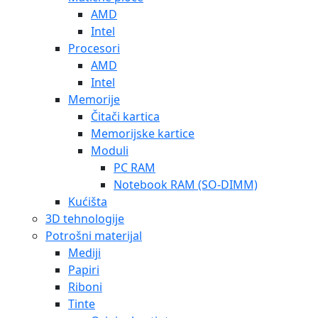
AMD
Intel
Procesori
AMD
Intel
Memorije
Čitači kartica
Memorijske kartice
Moduli
PC RAM
Notebook RAM (SO-DIMM)
Kućišta
3D tehnologije
Potrošni materijal
Mediji
Papiri
Riboni
Tinte