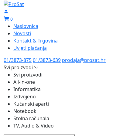
0
Naslovnica
Novosti
Kontakt & Trgovina
Uvjeti plaćanja
01/3873-875
01/3873-639
prodaja@prosat.hr
Svi proizvodi
Svi proizvodi
All-in-one
Informatika
Izdvojeno
Kućanski aparti
Notebook
Stolna računala
TV, Audio & Video