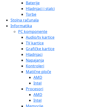
Baterije
Hladnjaci i stalci
Torbe
Stolna računala
Informatika
PC komponente
Audio/tv kartice
TV kartice
Grafičke kartice
Hladnjaci
Napajanja
Kontroleri
Matične ploče
AMD
Intel
Procesori
AMD
Intel
Memorije