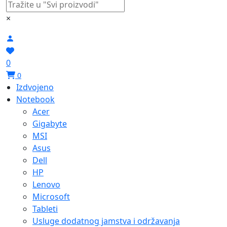
×
0
0
Izdvojeno
Notebook
Acer
Gigabyte
MSI
Asus
Dell
HP
Lenovo
Microsoft
Tableti
Usluge dodatnog jamstva i održavanja