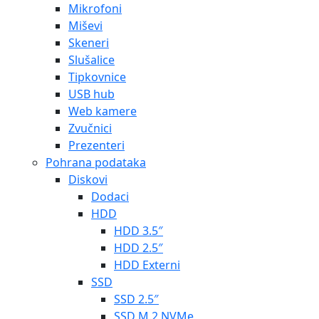
Mikrofoni
Miševi
Skeneri
Slušalice
Tipkovnice
USB hub
Web kamere
Zvučnici
Prezenteri
Pohrana podataka
Diskovi
Dodaci
HDD
HDD 3.5″
HDD 2.5″
HDD Externi
SSD
SSD 2.5″
SSD M.2 NVMe