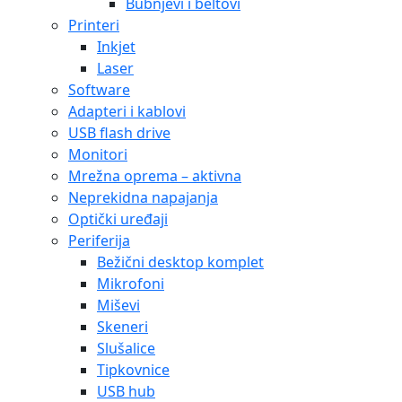
Bubnjevi i beltovi
Printeri
Inkjet
Laser
Software
Adapteri i kablovi
USB flash drive
Monitori
Mrežna oprema – aktivna
Neprekidna napajanja
Optički uređaji
Periferija
Bežični desktop komplet
Mikrofoni
Miševi
Skeneri
Slušalice
Tipkovnice
USB hub