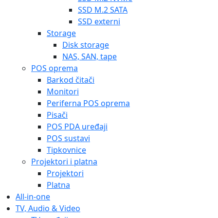
SSD M.2 SATA
SSD externi
Storage
Disk storage
NAS, SAN, tape
POS oprema
Barkod čitači
Monitori
Periferna POS oprema
Pisači
POS PDA uređaji
POS sustavi
Tipkovnice
Projektori i platna
Projektori
Platna
All-in-one
TV, Audio & Video