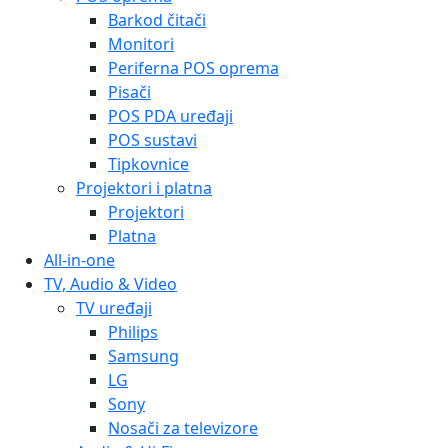
Barkod čitači
Monitori
Periferna POS oprema
Pisači
POS PDA uređaji
POS sustavi
Tipkovnice
Projektori i platna
Projektori
Platna
All-in-one
TV, Audio & Video
TV uređaji
Philips
Samsung
LG
Sony
Nosači za televizore