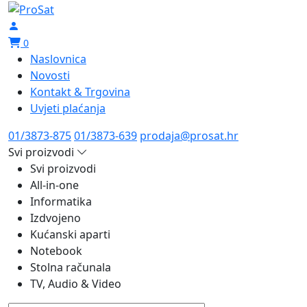
0
Naslovnica
Novosti
Kontakt & Trgovina
Uvjeti plaćanja
01/3873-875
01/3873-639
prodaja@prosat.hr
Svi proizvodi
Svi proizvodi
All-in-one
Informatika
Izdvojeno
Kućanski aparti
Notebook
Stolna računala
TV, Audio & Video