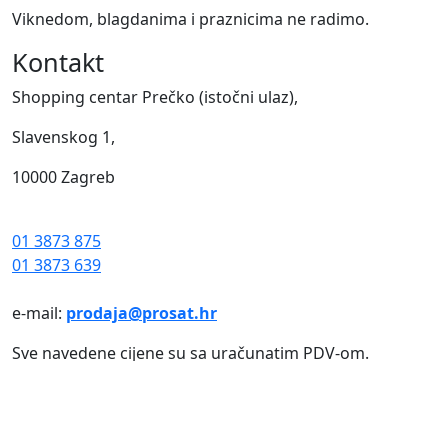
Viknedom, blagdanima i praznicima ne radimo.
Kontakt
Shopping centar Prečko (istočni ulaz),
Slavenskog 1,
10000 Zagreb
01 3873 875
01 3873 639
e-mail:
prodaja@prosat.hr
Sve navedene cijene su sa uračunatim PDV-om.
Prosat d.o.o.
pokušava biti što precizniji u izradi opisa
proizvoda, ali zbog tehničkih ograničenja ne možemo
garantirati potpunu točnost podataka, opisa ili