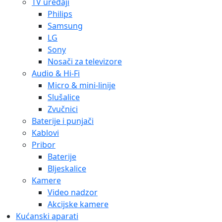
TV uređaji
Philips
Samsung
LG
Sony
Nosači za televizore
Audio & Hi-Fi
Micro & mini-linije
Slušalice
Zvučnici
Baterije i punjači
Kablovi
Pribor
Baterije
Bljeskalice
Kamere
Video nadzor
Akcijske kamere
Kućanski aparati