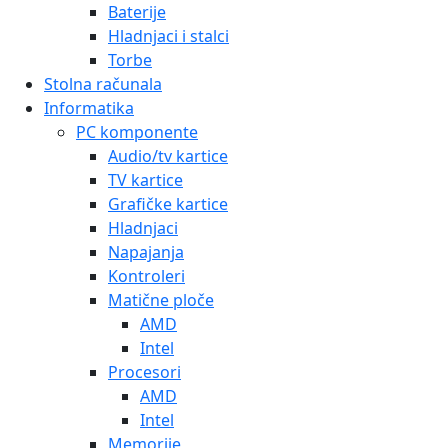
Baterije
Hladnjaci i stalci
Torbe
Stolna računala
Informatika
PC komponente
Audio/tv kartice
TV kartice
Grafičke kartice
Hladnjaci
Napajanja
Kontroleri
Matične ploče
AMD
Intel
Procesori
AMD
Intel
Memorije