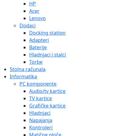
HP
Acer
Lenovo
Dodaci
Docking station
Adapteri
Baterije
Hladnjaci i stalci
Torbe
Stolna računala
Informatika
PC komponente
Audio/tv kartice
TV kartice
Grafičke kartice
Hladnjaci
Napajanja
Kontroleri
Matične ploče