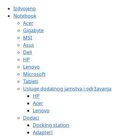
Izdvojeno
Notebook
Acer
Gigabyte
MSI
Asus
Dell
HP
Lenovo
Microsoft
Tableti
Usluge dodatnog jamstva i održavanja
HP
Acer
Lenovo
Dodaci
Docking station
Adapteri