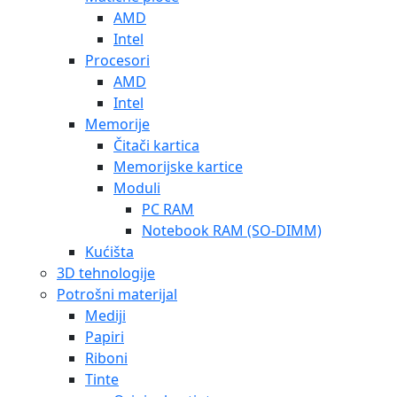
AMD
Intel
Procesori
AMD
Intel
Memorije
Čitači kartica
Memorijske kartice
Moduli
PC RAM
Notebook RAM (SO-DIMM)
Kućišta
3D tehnologije
Potrošni materijal
Mediji
Papiri
Riboni
Tinte