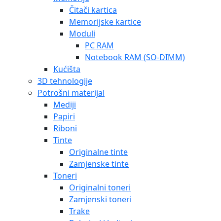
Čitači kartica
Memorijske kartice
Moduli
PC RAM
Notebook RAM (SO-DIMM)
Kućišta
3D tehnologije
Potrošni materijal
Mediji
Papiri
Riboni
Tinte
Originalne tinte
Zamjenske tinte
Toneri
Originalni toneri
Zamjenski toneri
Trake