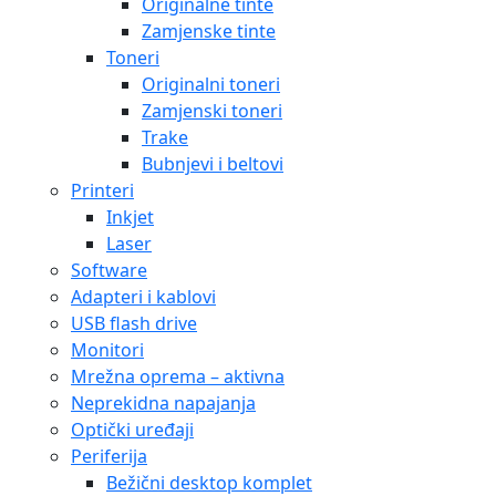
Originalne tinte
Zamjenske tinte
Toneri
Originalni toneri
Zamjenski toneri
Trake
Bubnjevi i beltovi
Printeri
Inkjet
Laser
Software
Adapteri i kablovi
USB flash drive
Monitori
Mrežna oprema – aktivna
Neprekidna napajanja
Optički uređaji
Periferija
Bežični desktop komplet