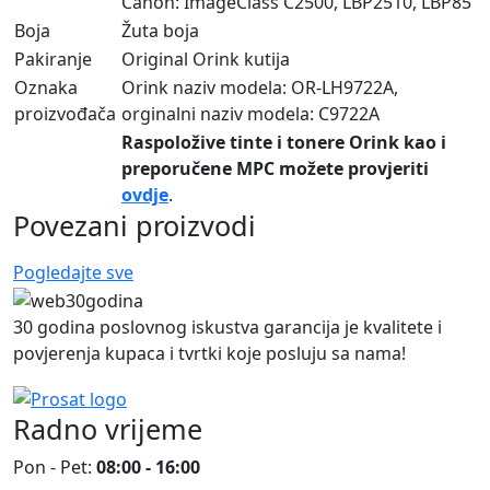
Canon: ImageClass C2500, LBP2510, LBP85
Boja
Žuta boja
Pakiranje
Original Orink kutija
Oznaka
Orink naziv modela: OR-LH9722A,
proizvođača
orginalni naziv modela: C9722A
Raspoložive tinte i tonere Orink kao i
preporučene MPC možete provjeriti
ovdje
.
Povezani proizvodi
Pogledajte sve
30 godina poslovnog iskustva garancija je kvalitete i
povjerenja kupaca i tvrtki koje posluju sa nama!
Radno vrijeme
Pon - Pet:
08:00 - 16:00