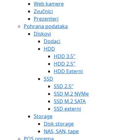
Web kamere
Zvučnici
Prezenteri
Pohrana podataka
Diskovi
Dodaci
HDD
HDD 3.5″
HDD 2.5″
HDD Externi
SSD
SSD 2.5″
SSD M.2 NVMe
SSD M.2 SATA
SSD externi
Storage
Disk storage
NAS, SAN, tape
POS oprema