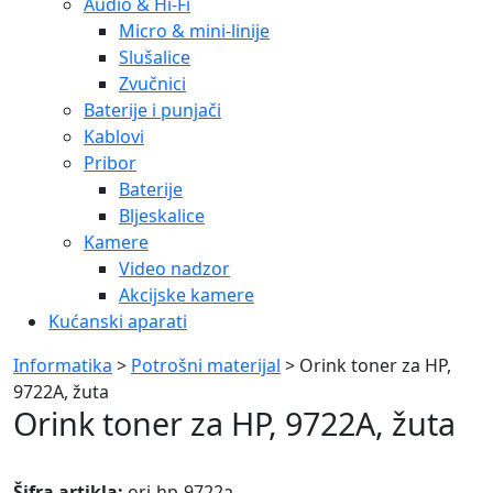
Audio & Hi-Fi
Micro & mini-linije
Slušalice
Zvučnici
Baterije i punjači
Kablovi
Pribor
Baterije
Bljeskalice
Kamere
Video nadzor
Akcijske kamere
Kućanski aparati
Informatika
>
Potrošni materijal
> Orink toner za HP,
9722A, žuta
Orink toner za HP, 9722A, žuta
Šifra artikla:
ori-hp-9722a