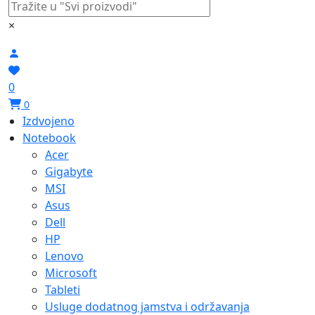
×
0
0
Izdvojeno
Notebook
Acer
Gigabyte
MSI
Asus
Dell
HP
Lenovo
Microsoft
Tableti
Usluge dodatnog jamstva i održavanja