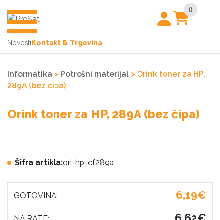
0
Novosti
Kontakt & Trgovina
Informatika
>
Potrošni materijal
> Orink toner za HP,
289A (bez čipa)
Orink toner za HP, 289A (bez čipa)
Šifra artikla:
ori-hp-cf289a
6,19€
GOTOVINA:
6,62€
NA RATE: