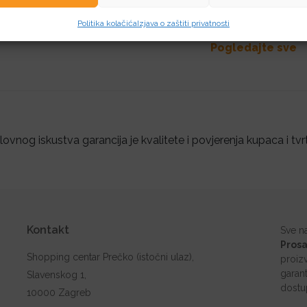
vezani proizvodi
Politika kolačića
Izjava o zaštiti privatnosti
Pogledajte sve
ovnog iskustva garancija je kvalitete i povjerenja kupaca i tvr
Kontakt
Sve n
Prosa
Shopping centar Prečko (istočni ulaz),
proiz
garant
Slavenskog 1,
dostu
10000 Zagreb