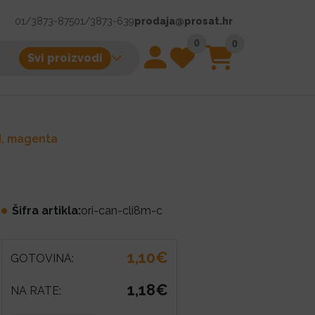
01/3873-875
01/3873-639
prodaja@prosat.hr
0
0
Svi proizvodi
M, magenta
Šifra artikla:
ori-can-cli8m-c
1,10€
GOTOVINA:
1,18€
NA RATE: