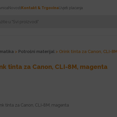
vnica
Novosti
Kontakt & Trgovina
Uvjeti plaćanja
rmatika
>
Potrošni materijal
> Orink tinta za Canon, CLI-8
nk tinta za Canon, CLI-8M, magenta