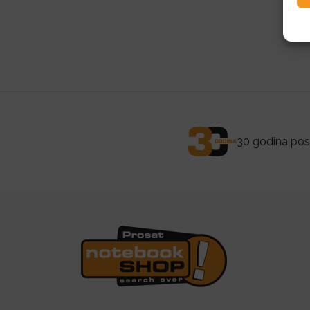
Po
30 godina posl