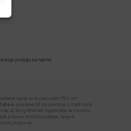
tki koje posluju sa nama!
avedene cijene su sa uračunatim PDV-om.
t d.o.o.
pokušava biti što precizniji u izradi opisa
voda, ali zbog tehničkih ograničenja ne možemo
irati potpunu točnost podataka, opisa ili
pnosti proizvoda.