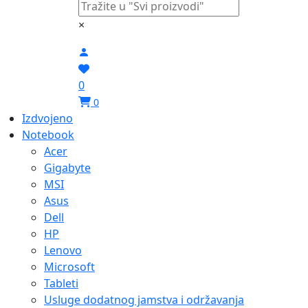
×
0
0
Izdvojeno
Notebook
Acer
Gigabyte
MSI
Asus
Dell
HP
Lenovo
Microsoft
Tableti
Usluge dodatnog jamstva i održavanja