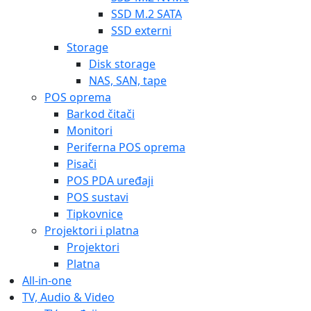
SSD M.2 SATA
SSD externi
Storage
Disk storage
NAS, SAN, tape
POS oprema
Barkod čitači
Monitori
Periferna POS oprema
Pisači
POS PDA uređaji
POS sustavi
Tipkovnice
Projektori i platna
Projektori
Platna
All-in-one
TV, Audio & Video