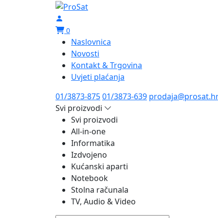
0
Naslovnica
Novosti
Kontakt & Trgovina
Uvjeti plaćanja
01/3873-875
01/3873-639
prodaja@prosat.h
Svi proizvodi
Svi proizvodi
All-in-one
Informatika
Izdvojeno
Kućanski aparti
Notebook
Stolna računala
TV, Audio & Video