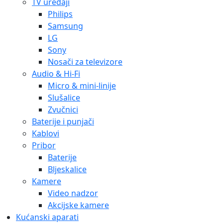
TV uređaji
Philips
Samsung
LG
Sony
Nosači za televizore
Audio & Hi-Fi
Micro & mini-linije
Slušalice
Zvučnici
Baterije i punjači
Kablovi
Pribor
Baterije
Bljeskalice
Kamere
Video nadzor
Akcijske kamere
Kućanski aparati