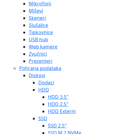
Mikrofoni
Miševi
Skeneri
Slušalice
Tipkovnice
USB hub
Web kamere
Zvučnici
Prezenteri
Pohrana podataka
Diskovi
Dodaci
HDD
HDD 3.5″
HDD 2.5″
HDD Externi
SSD
SSD 2.5″
SSD M.2 NVMe