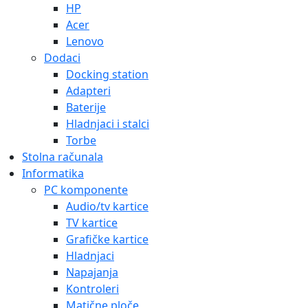
HP
Acer
Lenovo
Dodaci
Docking station
Adapteri
Baterije
Hladnjaci i stalci
Torbe
Stolna računala
Informatika
PC komponente
Audio/tv kartice
TV kartice
Grafičke kartice
Hladnjaci
Napajanja
Kontroleri
Matične ploče