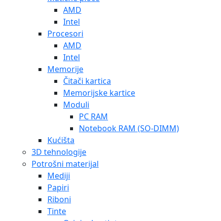
AMD
Intel
Procesori
AMD
Intel
Memorije
Čitači kartica
Memorijske kartice
Moduli
PC RAM
Notebook RAM (SO-DIMM)
Kućišta
3D tehnologije
Potrošni materijal
Mediji
Papiri
Riboni
Tinte