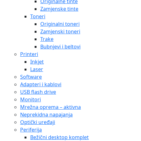
Originalne tinte
Zamjenske tinte
Toneri
Originalni toneri
Zamjenski toneri
Trake
Bubnjevi i beltovi
Printeri
Inkjet
Laser
Software
Adapteri i kablovi
USB flash drive
Monitori
Mrežna oprema – aktivna
Neprekidna napajanja
Optički uređaji
Periferija
Bežični desktop komplet