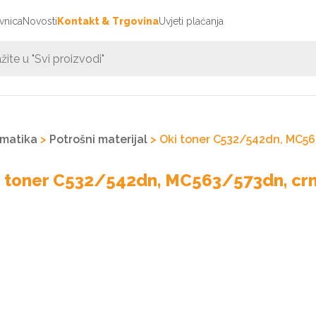
vnica
Novosti
Kontakt & Trgovina
Uvjeti plaćanja
rmatika
>
Potrošni materijal
> Oki toner C532/542dn, MC563/
 toner C532/542dn, MC563/573dn, crni,