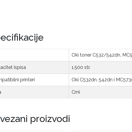
ecifikacije
Oki toner C532/542dn, MC57
citet ispisa
1.500 str.
atibilni printeri
Oki C532dn, 542dn i MC573
a
Crni
vezani proizvodi