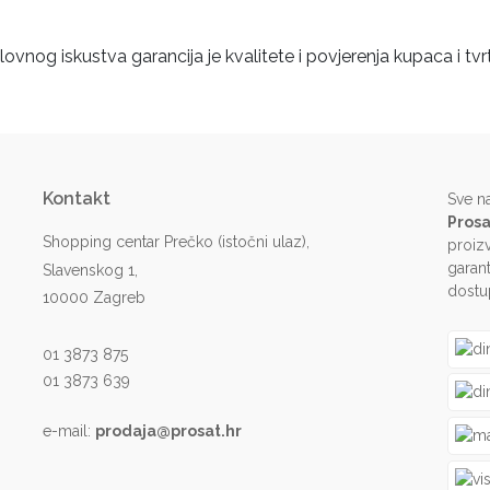
ovnog iskustva garancija je kvalitete i povjerenja kupaca i tvr
Kontakt
Sve n
Prosa
Shopping centar Prečko (istočni ulaz),
proiz
garant
Slavenskog 1,
dostu
10000 Zagreb
01 3873 875
01 3873 639
e-mail:
prodaja@prosat.hr