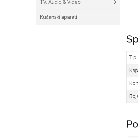
TV, Audio & Video
Kućanski aparati
Sp
Tip
Kapa
Komp
Boj
Po