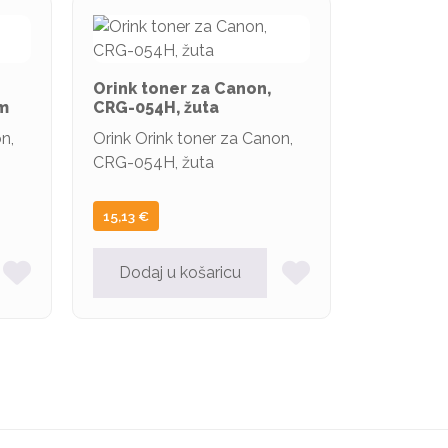
Orink toner za Canon,
om
CRG-054H, žuta
n,
Orink Orink toner za Canon,
CRG-054H, žuta
15,13
€
Dodaj u košaricu