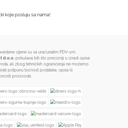
tki koje posluju sa nama!
avedene cijene su sa uračunatim PDV-om.
t d.o.o.
pokušava biti što precizniji u izradi opisa
voda, ali zbog tehničkih ograničenja ne možemo
irati potpunu točnost podataka, opisa ili
pnosti proizvoda.