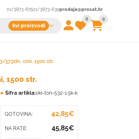
01/3873-875
01/3873-639
prodaja@prosat.hr
0
0
Svi proizvodi
573dn, crni, 1500 str.
 1500 str.
Šifra artikla:
oki-ton-532-1.5k-k
42,85€
GOTOVINA:
45,85€
NA RATE: