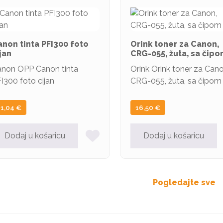
non tinta PFI300 foto
Orink toner za Canon,
jan
CRG-055, žuta, sa čip
non OPP Canon tinta
Orink Orink toner za Cano
I300 foto cijan
CRG-055, žuta, sa čipom
21,04
€
16,50
€
Dodaj u košaricu
Dodaj u košaricu
Pogledajte sve