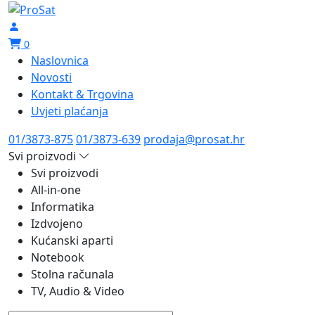
0
Naslovnica
Novosti
Kontakt & Trgovina
Uvjeti plaćanja
01/3873-875
01/3873-639
prodaja@prosat.hr
Svi proizvodi
Svi proizvodi
All-in-one
Informatika
Izdvojeno
Kućanski aparti
Notebook
Stolna računala
TV, Audio & Video