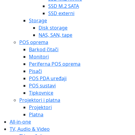
SSD M.2 SATA
SSD externi
Storage
Disk storage
NAS, SAN, tape
POS oprema
Barkod čitači
Monitori
Periferna POS oprema
Pisači
POS PDA uređaji
POS sustavi
Tipkovnice
Projektori i platna
Projektori
Platna
All-in-one
TV, Audio & Video