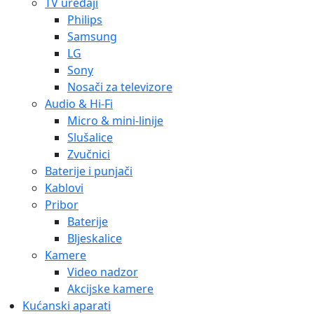
TV uređaji
Philips
Samsung
LG
Sony
Nosači za televizore
Audio & Hi-Fi
Micro & mini-linije
Slušalice
Zvučnici
Baterije i punjači
Kablovi
Pribor
Baterije
Bljeskalice
Kamere
Video nadzor
Akcijske kamere
Kućanski aparati