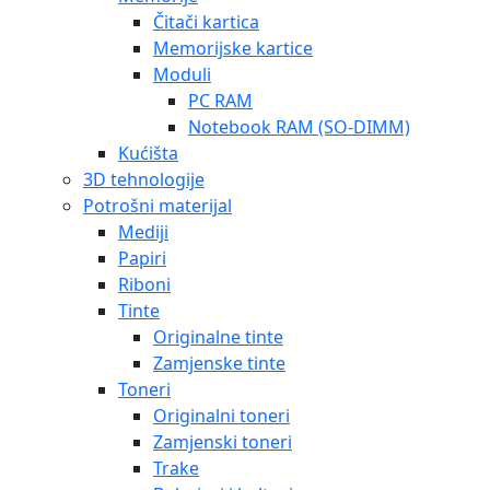
Čitači kartica
Memorijske kartice
Moduli
PC RAM
Notebook RAM (SO-DIMM)
Kućišta
3D tehnologije
Potrošni materijal
Mediji
Papiri
Riboni
Tinte
Originalne tinte
Zamjenske tinte
Toneri
Originalni toneri
Zamjenski toneri
Trake