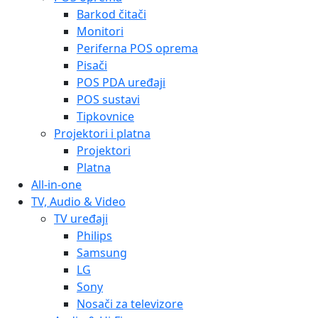
Barkod čitači
Monitori
Periferna POS oprema
Pisači
POS PDA uređaji
POS sustavi
Tipkovnice
Projektori i platna
Projektori
Platna
All-in-one
TV, Audio & Video
TV uređaji
Philips
Samsung
LG
Sony
Nosači za televizore