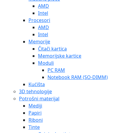
AMD
Intel
Procesori
AMD
Intel
Memorije
Čitači kartica
Memorijske kartice
Moduli
PC RAM
Notebook RAM (SO-DIMM)
Kućišta
3D tehnologije
Potrošni materijal
Mediji
Papiri
Riboni
Tinte