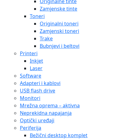
Originalne tinte
Zamjenske tinte
Toneri
Originalni toneri
Zamjenski toneri
Trake
Bubnjevi i beltovi
Printeri
Inkjet
Laser
Software
Adapteri i kablovi
USB flash drive
Monitori
Mrežna oprema – aktivna
Neprekidna napajanja
Optički uređaji
Periferija
Bežični desktop komplet