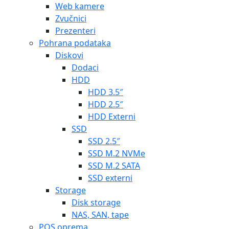
Web kamere
Zvučnici
Prezenteri
Pohrana podataka
Diskovi
Dodaci
HDD
HDD 3.5″
HDD 2.5″
HDD Externi
SSD
SSD 2.5″
SSD M.2 NVMe
SSD M.2 SATA
SSD externi
Storage
Disk storage
NAS, SAN, tape
POS oprema