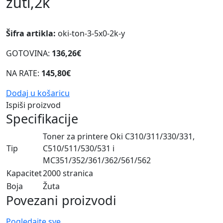
žuti,2k
Šifra artikla:
oki-ton-3-5x0-2k-y
GOTOVINA:
136,26€
NA RATE:
145,80€
Dodaj u košaricu
Ispiši proizvod
Specifikacije
Toner za printere Oki C310/311/330/331,
Tip
C510/511/530/531 i
MC351/352/361/362/561/562
Kapacitet
2000 stranica
Boja
Žuta
Povezani proizvodi
Pogledajte sve