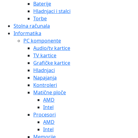
Baterije
Hladnjaci i stalci
Torbe
Stolna računala
Informatika
PC komponente
Audio/tv kartice
TV kartice
Grafičke kartice
Hladnjaci
Napajanja
Kontroleri
Matične ploče
AMD
Intel
Procesori
AMD
Intel
Memorije