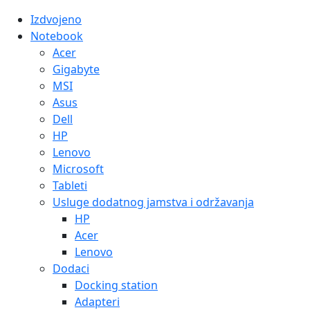
Izdvojeno
Notebook
Acer
Gigabyte
MSI
Asus
Dell
HP
Lenovo
Microsoft
Tableti
Usluge dodatnog jamstva i održavanja
HP
Acer
Lenovo
Dodaci
Docking station
Adapteri