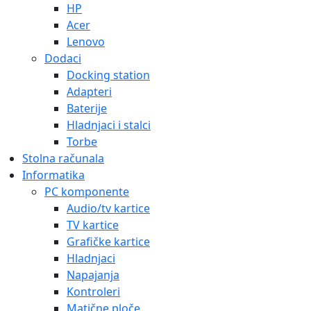
HP
Acer
Lenovo
Dodaci
Docking station
Adapteri
Baterije
Hladnjaci i stalci
Torbe
Stolna računala
Informatika
PC komponente
Audio/tv kartice
TV kartice
Grafičke kartice
Hladnjaci
Napajanja
Kontroleri
Matične ploče