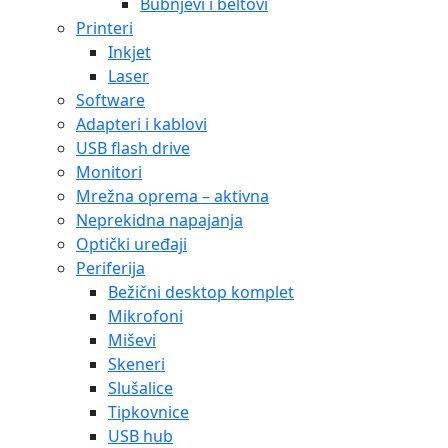
Bubnjevi i beltovi
Printeri
Inkjet
Laser
Software
Adapteri i kablovi
USB flash drive
Monitori
Mrežna oprema – aktivna
Neprekidna napajanja
Optički uređaji
Periferija
Bežični desktop komplet
Mikrofoni
Miševi
Skeneri
Slušalice
Tipkovnice
USB hub