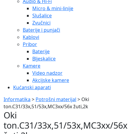
Audio & Hi-Fi
Micro & mini-linije
Slušalice
Zvučnici
Baterije i punjači
Kablovi
Pribor
Baterije
Bljeskalice
Kamere
Video nadzor
Akcijske kamere
Kućanski aparati
Informatika
>
Potrošni materijal
> Oki
ton.C31/33x,51/53x,MC3xx/56x žuti,2k
Oki
ton.C31/33x,51/53x,MC3xx/56x