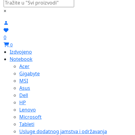
×
0
0
Izdvojeno
Notebook
Acer
Gigabyte
MSI
Asus
Dell
HP
Lenovo
Microsoft
Tableti
Usluge dodatnog jamstva i održavanja