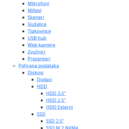
Mikrofoni
Miševi
Skeneri
Slušalice
Tipkovnice
USB hub
Web kamere
Zvučnici
Prezenteri
Pohrana podataka
Diskovi
Dodaci
HDD
HDD 3.5″
HDD 2.5″
HDD Externi
SSD
SSD 2.5″
SSD M.2 NVMe