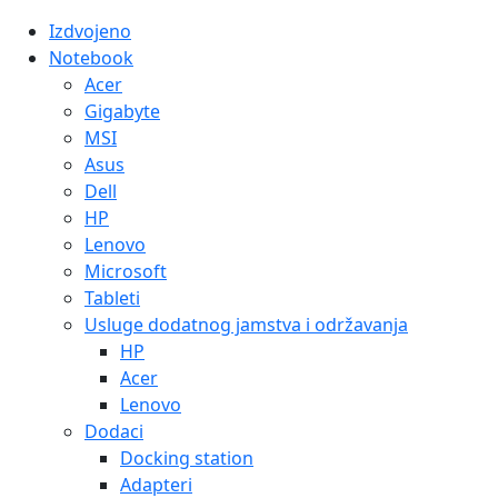
Izdvojeno
Notebook
Acer
Gigabyte
MSI
Asus
Dell
HP
Lenovo
Microsoft
Tableti
Usluge dodatnog jamstva i održavanja
HP
Acer
Lenovo
Dodaci
Docking station
Adapteri