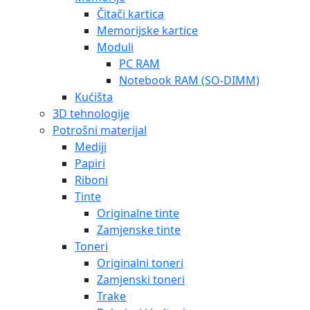
Čitači kartica
Memorijske kartice
Moduli
PC RAM
Notebook RAM (SO-DIMM)
Kućišta
3D tehnologije
Potrošni materijal
Mediji
Papiri
Riboni
Tinte
Originalne tinte
Zamjenske tinte
Toneri
Originalni toneri
Zamjenski toneri
Trake