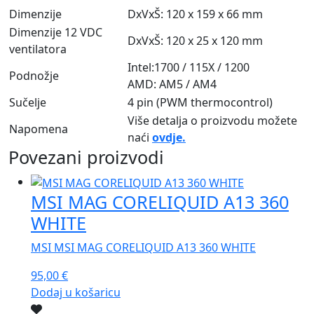
Dimenzije
DxVxŠ: 120 x 159 x 66 mm
Dimenzije 12 VDC
DxVxŠ: 120 x 25 x 120 mm
ventilatora
Intel:1700 / 115X / 1200
Podnožje
AMD: AM5 / AM4
Sučelje
4 pin (PWM thermocontrol)
Više detalja o proizvodu možete
Napomena
naći
ovdje.
Povezani proizvodi
MSI MAG CORELIQUID A13 360
WHITE
MSI MSI MAG CORELIQUID A13 360 WHITE
95,00
€
Dodaj u košaricu