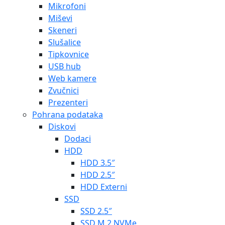
Mikrofoni
Miševi
Skeneri
Slušalice
Tipkovnice
USB hub
Web kamere
Zvučnici
Prezenteri
Pohrana podataka
Diskovi
Dodaci
HDD
HDD 3.5″
HDD 2.5″
HDD Externi
SSD
SSD 2.5″
SSD M.2 NVMe