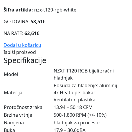
Šifra artikla:
nzx-t120-rgb-white
GOTOVINA:
58,51€
NA RATE:
62,61€
Dodaj u košaricu
Ispiši proizvod
Specifikacije
NZXT T120 RGB bijeli zračni
Model
hladnjak
Posuda za hlađenje: aluminij
Materijal
4x Heatpipe: bakar
Ventilator: plastika
Protočnost zraka
13.94 – 50.18 CFM
Brzina vrtnje
500-1,800 RPM (+/- 10%)
Namjena
hladnjak za procesor
Buka
17.9 – 30.6dBA