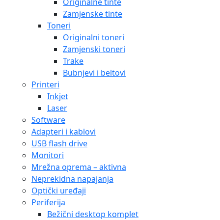
Originalne tinte
Zamjenske tinte
Toneri
Originalni toneri
Zamjenski toneri
Trake
Bubnjevi i beltovi
Printeri
Inkjet
Laser
Software
Adapteri i kablovi
USB flash drive
Monitori
Mrežna oprema – aktivna
Neprekidna napajanja
Optički uređaji
Periferija
Bežični desktop komplet