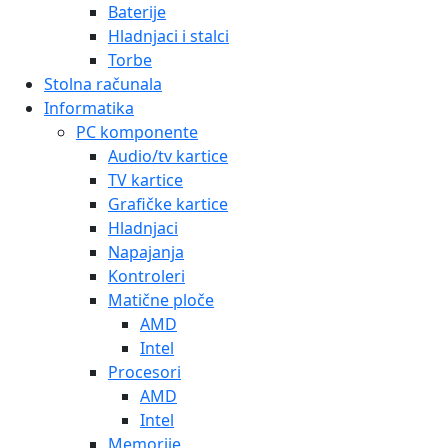
Baterije
Hladnjaci i stalci
Torbe
Stolna računala
Informatika
PC komponente
Audio/tv kartice
TV kartice
Grafičke kartice
Hladnjaci
Napajanja
Kontroleri
Matične ploče
AMD
Intel
Procesori
AMD
Intel
Memorije