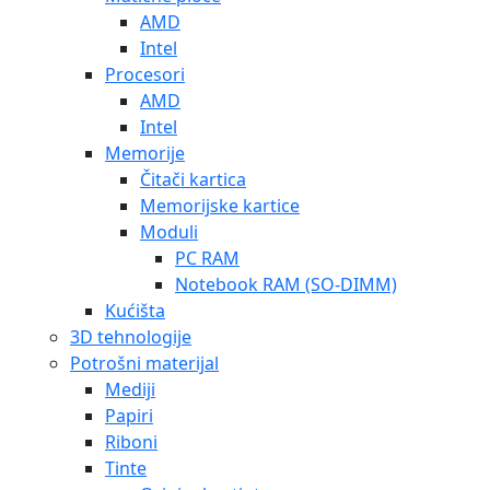
AMD
Intel
Procesori
AMD
Intel
Memorije
Čitači kartica
Memorijske kartice
Moduli
PC RAM
Notebook RAM (SO-DIMM)
Kućišta
3D tehnologije
Potrošni materijal
Mediji
Papiri
Riboni
Tinte