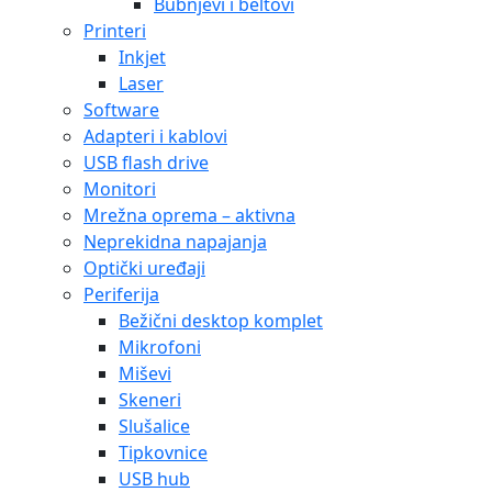
Bubnjevi i beltovi
Printeri
Inkjet
Laser
Software
Adapteri i kablovi
USB flash drive
Monitori
Mrežna oprema – aktivna
Neprekidna napajanja
Optički uređaji
Periferija
Bežični desktop komplet
Mikrofoni
Miševi
Skeneri
Slušalice
Tipkovnice
USB hub