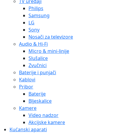
TV uređaji
Philips
Samsung
LG
Sony
Nosači za televizore
Audio & Hi-Fi
Micro & mini-linije
Slušalice
Zvučnici
Baterije i punjači
Kablovi
Pribor
Baterije
Bljeskalice
Kamere
Video nadzor
Akcijske kamere
Kućanski aparati