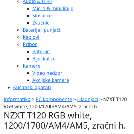
Audio & Hi-Fi
Micro & mini-linije
Slušalice
Zvučnici
Baterije i punjači
Kablovi
Pribor
Baterije
Bljeskalice
Kamere
Video nadzor
Akcijske kamere
Kućanski aparati
Informatika
>
PC komponente
>
Hladnjaci
> NZXT T120
RGB white, 1200/1700/AM4/AM5, zračni h.
NZXT T120 RGB white,
1200/1700/AM4/AM5, zračni h.