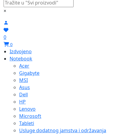
×
0
0
Izdvojeno
Notebook
Acer
Gigabyte
MSI
Asus
Dell
HP
Lenovo
Microsoft
Tableti
Usluge dodatnog jamstva i održavanja