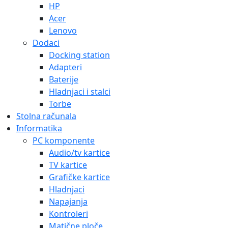
HP
Acer
Lenovo
Dodaci
Docking station
Adapteri
Baterije
Hladnjaci i stalci
Torbe
Stolna računala
Informatika
PC komponente
Audio/tv kartice
TV kartice
Grafičke kartice
Hladnjaci
Napajanja
Kontroleri
Matične ploče