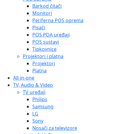
Barkod čitači
Monitori
Periferna POS oprema
Pisači
POS PDA uređaji
POS sustavi
Tipkovnice
Projektori i platna
Projektori
Platna
All-in-one
TV, Audio & Video
TV uređaji
Philips
Samsung
LG
Sony
Nosači za televizore