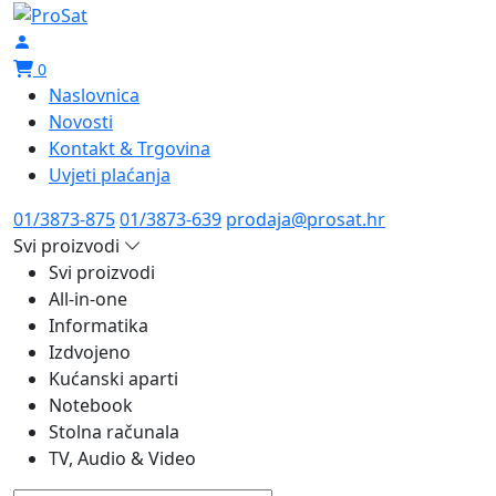
0
Naslovnica
Novosti
Kontakt & Trgovina
Uvjeti plaćanja
01/3873-875
01/3873-639
prodaja@prosat.hr
Svi proizvodi
Svi proizvodi
All-in-one
Informatika
Izdvojeno
Kućanski aparti
Notebook
Stolna računala
TV, Audio & Video