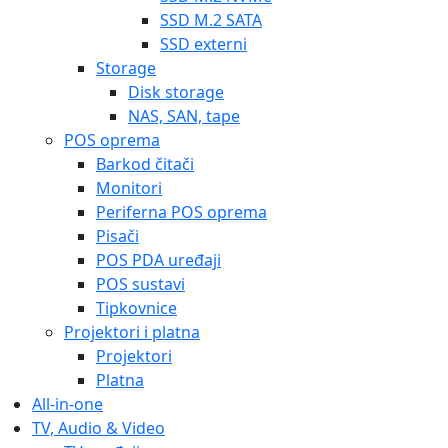
SSD M.2 SATA
SSD externi
Storage
Disk storage
NAS, SAN, tape
POS oprema
Barkod čitači
Monitori
Periferna POS oprema
Pisači
POS PDA uređaji
POS sustavi
Tipkovnice
Projektori i platna
Projektori
Platna
All-in-one
TV, Audio & Video