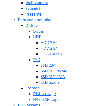
Web kamere
Zvučnici
Prezenteri
Pohrana podataka
Diskovi
Dodaci
HDD
HDD 3.5″
HDD 2.5″
HDD Externi
SSD
SSD 2.5″
SSD M.2 NVMe
SSD M.2 SATA
SSD externi
Storage
Disk storage
NAS, SAN, tape
POS oprema