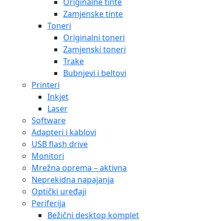
Originalne tinte
Zamjenske tinte
Toneri
Originalni toneri
Zamjenski toneri
Trake
Bubnjevi i beltovi
Printeri
Inkjet
Laser
Software
Adapteri i kablovi
USB flash drive
Monitori
Mrežna oprema – aktivna
Neprekidna napajanja
Optički uređaji
Periferija
Bežični desktop komplet