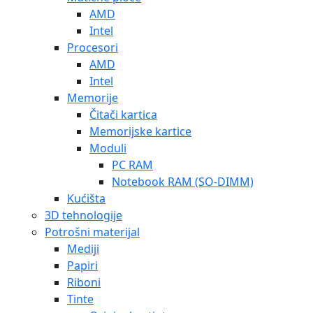
AMD
Intel
Procesori
AMD
Intel
Memorije
Čitači kartica
Memorijske kartice
Moduli
PC RAM
Notebook RAM (SO-DIMM)
Kućišta
3D tehnologije
Potrošni materijal
Mediji
Papiri
Riboni
Tinte