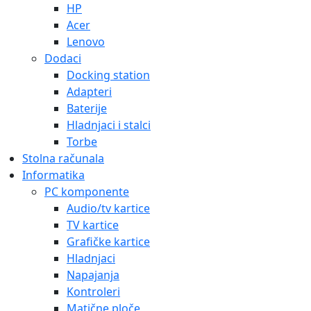
HP
Acer
Lenovo
Dodaci
Docking station
Adapteri
Baterije
Hladnjaci i stalci
Torbe
Stolna računala
Informatika
PC komponente
Audio/tv kartice
TV kartice
Grafičke kartice
Hladnjaci
Napajanja
Kontroleri
Matične ploče