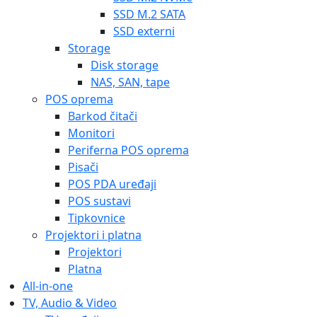
SSD M.2 SATA
SSD externi
Storage
Disk storage
NAS, SAN, tape
POS oprema
Barkod čitači
Monitori
Periferna POS oprema
Pisači
POS PDA uređaji
POS sustavi
Tipkovnice
Projektori i platna
Projektori
Platna
All-in-one
TV, Audio & Video