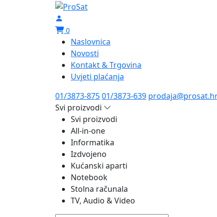
0
Naslovnica
Novosti
Kontakt & Trgovina
Uvjeti plaćanja
01/3873-875
01/3873-639
prodaja@prosat.h
Svi proizvodi
Svi proizvodi
All-in-one
Informatika
Izdvojeno
Kućanski aparti
Notebook
Stolna računala
TV, Audio & Video