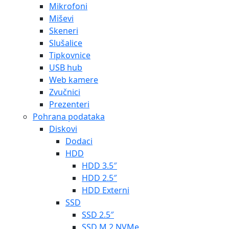
Mikrofoni
Miševi
Skeneri
Slušalice
Tipkovnice
USB hub
Web kamere
Zvučnici
Prezenteri
Pohrana podataka
Diskovi
Dodaci
HDD
HDD 3.5″
HDD 2.5″
HDD Externi
SSD
SSD 2.5″
SSD M.2 NVMe