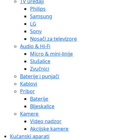
TV uređaji
Philips
Samsung
LG
Sony
Nosači za televizore
Audio & Hi-Fi
Micro & mini-linije
Slušalice
Zvučnici
Baterije i punjači
Kablovi
Pribor
Baterije
Bljeskalice
Kamere
Video nadzor
Akcijske kamere
Kućanski aparati