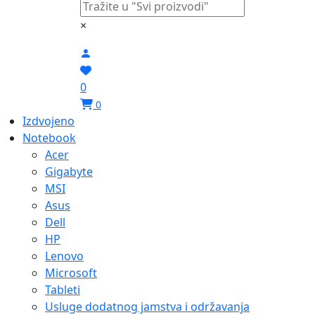
×
0
0
Izdvojeno
Notebook
Acer
Gigabyte
MSI
Asus
Dell
HP
Lenovo
Microsoft
Tableti
Usluge dodatnog jamstva i održavanja