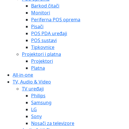
Barkod čitači
Monitori
Periferna POS oprema
Pisači
POS PDA uređaji
POS sustavi
Tipkovnice
Projektori i platna
Projektori
Platna
All-in-one
TV, Audio & Video
TV uređaji
Philips
Samsung
LG
Sony
Nosači za televizore