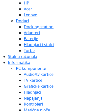
HP
Acer
Lenovo
Dodaci
Docking station
Adapteri
Baterije
Hladnjaci i stalci
Torbe
Stolna računala
Informatika
PC komponente
Audio/tv kartice
TV kartice
Grafičke kartice
Hladnjaci
Napajanja
Kontroleri
Matične ploče