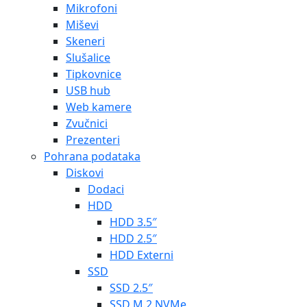
Mikrofoni
Miševi
Skeneri
Slušalice
Tipkovnice
USB hub
Web kamere
Zvučnici
Prezenteri
Pohrana podataka
Diskovi
Dodaci
HDD
HDD 3.5″
HDD 2.5″
HDD Externi
SSD
SSD 2.5″
SSD M.2 NVMe