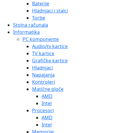
Baterije
Hladnjaci i stalci
Torbe
Stolna računala
Informatika
PC komponente
Audio/tv kartice
TV kartice
Grafičke kartice
Hladnjaci
Napajanja
Kontroleri
Matične ploče
AMD
Intel
Procesori
AMD
Intel
Memorije