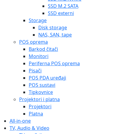
SSD M.2 SATA
SSD externi
Storage
Disk storage
NAS, SAN, tape
POS oprema
Barkod čitači
Monitori
Periferna POS oprema
Pisači
POS PDA uređaji
POS sustavi
Tipkovnice
Projektori i platna
Projektori
Platna
All-in-one
TV, Audio & Video