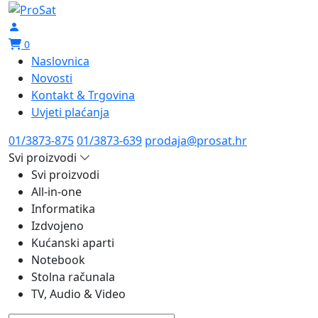
0
Naslovnica
Novosti
Kontakt & Trgovina
Uvjeti plaćanja
01/3873-875
01/3873-639
prodaja@prosat.hr
Svi proizvodi
Svi proizvodi
All-in-one
Informatika
Izdvojeno
Kućanski aparti
Notebook
Stolna računala
TV, Audio & Video