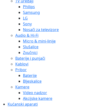
TV uređaji
Philips
Samsung
LG
Sony
Nosači za televizore
Audio & Hi-Fi
Micro & mini-linije
Slušalice
Zvučnici
Baterije i punjači
Kablovi
Pribor
Baterije
Bljeskalice
Kamere
Video nadzor
Akcijske kamere
Kućanski aparati