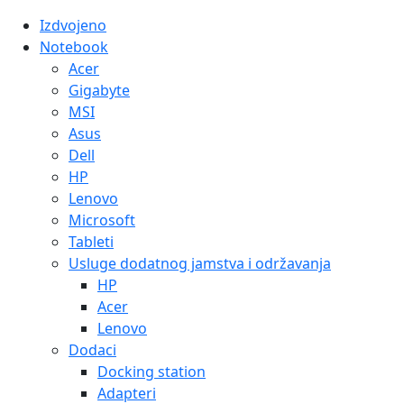
Izdvojeno
Notebook
Acer
Gigabyte
MSI
Asus
Dell
HP
Lenovo
Microsoft
Tableti
Usluge dodatnog jamstva i održavanja
HP
Acer
Lenovo
Dodaci
Docking station
Adapteri