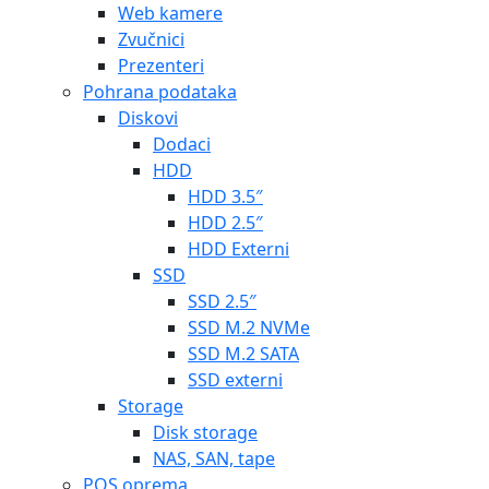
Web kamere
Zvučnici
Prezenteri
Pohrana podataka
Diskovi
Dodaci
HDD
HDD 3.5″
HDD 2.5″
HDD Externi
SSD
SSD 2.5″
SSD M.2 NVMe
SSD M.2 SATA
SSD externi
Storage
Disk storage
NAS, SAN, tape
POS oprema