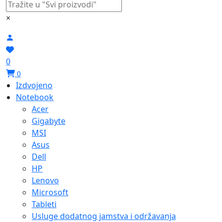
×
0
0
Izdvojeno
Notebook
Acer
Gigabyte
MSI
Asus
Dell
HP
Lenovo
Microsoft
Tableti
Usluge dodatnog jamstva i održavanja