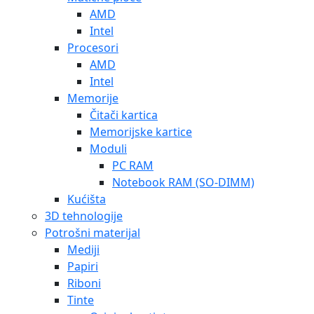
AMD
Intel
Procesori
AMD
Intel
Memorije
Čitači kartica
Memorijske kartice
Moduli
PC RAM
Notebook RAM (SO-DIMM)
Kućišta
3D tehnologije
Potrošni materijal
Mediji
Papiri
Riboni
Tinte