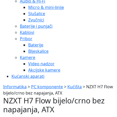
Audio & Hi-Fi
Micro & mini-linije
Slušalice
Zvučnici
Baterije i punjači
Kablovi
Pribor
Baterije
Bljeskalice
Kamere
Video nadzor
Akcijske kamere
Kućanski aparati
Informatika
>
PC komponente
>
Kućišta
> NZXT H7 Flow
bijelo/crno bez napajanja, ATX
NZXT H7 Flow bijelo/crno bez
napajanja, ATX