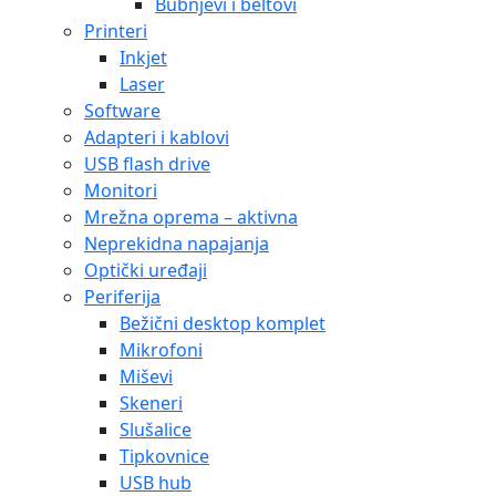
Bubnjevi i beltovi
Printeri
Inkjet
Laser
Software
Adapteri i kablovi
USB flash drive
Monitori
Mrežna oprema – aktivna
Neprekidna napajanja
Optički uređaji
Periferija
Bežični desktop komplet
Mikrofoni
Miševi
Skeneri
Slušalice
Tipkovnice
USB hub