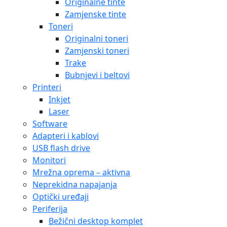
Originalne tinte
Zamjenske tinte
Toneri
Originalni toneri
Zamjenski toneri
Trake
Bubnjevi i beltovi
Printeri
Inkjet
Laser
Software
Adapteri i kablovi
USB flash drive
Monitori
Mrežna oprema – aktivna
Neprekidna napajanja
Optički uređaji
Periferija
Bežični desktop komplet