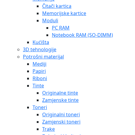
Čitači kartica
Memorijske kartice
Moduli
PC RAM
Notebook RAM (SO-DIMM)
Kućišta
3D tehnologije
Potrošni materijal
Mediji
Papiri
Riboni
Tinte
Originalne tinte
Zamjenske tinte
Toneri
Originalni toneri
Zamjenski toneri
Trake