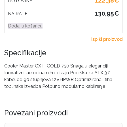
122,38€
GOTOVINA:
130,95€
NA RATE:
Dodaj u košaricu
Ispiši proizvod
Specifikacije
Cooler Master GX III GOLD 750 Snaga u eleganciji
Inovativni, aerodinamični dizajn Podrška za ATX 3.0 i
kabel od 90 stupnjeva 12VHPWR Optimizirana i tiha
toplinska izvedba Potpuno modularno kabliranje
Povezani proizvodi